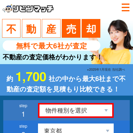
不
動
産
売
却
無料で最大6社が査定
不動産の査定価格がわかります！
※2025年1月現在 当社調べ
1,700
約
社の中から最大6社まで不
動産の査定額を見積もり比較できる！
1