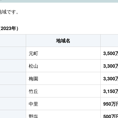
地域です。
023年）
地域名
元町
3,50
松山
3,30
梅園
3,30
竹丘
3,15
中里
950万
野塩
500万