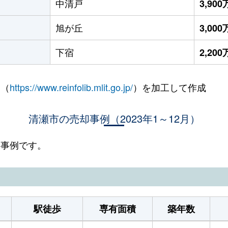
中清戸
3,90
旭が丘
3,00
下宿
2,20
 （
https://www.reinfolib.mlit.go.jp/
）を加工して作成
清瀬市の売却事例（2023年1～12月）
却事例です。
駅徒歩
専有面積
築年数