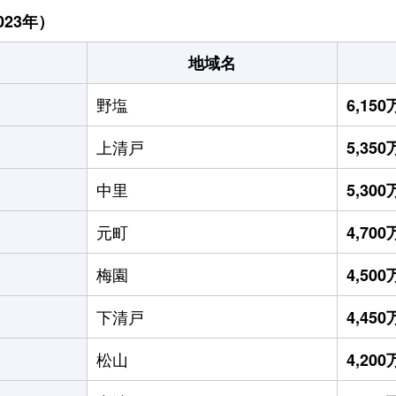
23年）
地域名
野塩
6,15
上清戸
5,35
中里
5,30
元町
4,70
梅園
4,50
下清戸
4,45
松山
4,20