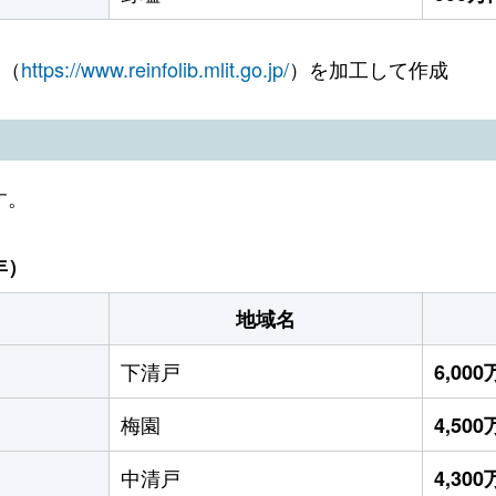
 （
https://www.reinfolib.mlit.go.jp/
）を加工して作成
す。
年）
地域名
下清戸
6,00
梅園
4,50
中清戸
4,30