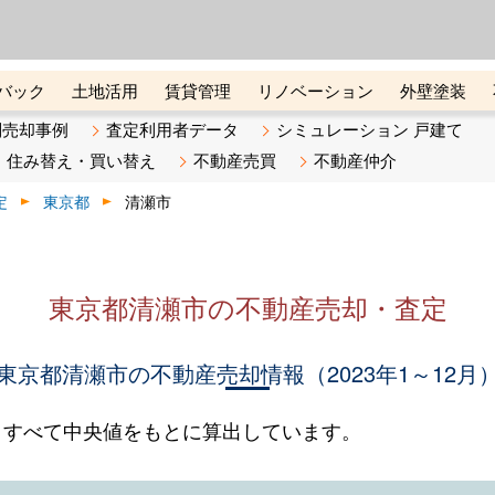
ーズ株式会社（東証グロース上
初めての方へ
ビスです 証券コード：4445
バック
土地活用
賃貸管理
リノベーション
外壁塗装
ライン講座
リビンマガジンBiz
不動産売却ご相談デスク
別売却事例
査定利用者データ
シミュレーション 戸建て
住み替え・買い替え
不動産売買
不動産仲介
定
東京都
清瀬市
東京都清瀬市の不動産売却・査定
東京都清瀬市の不動産売却情報（2023年1～12月
。すべて中央値をもとに算出しています。