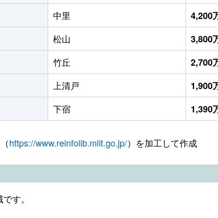
中里
4,20
松山
3,80
竹丘
2,70
上清戸
1,90
下宿
1,39
 （
https://www.reinfolib.mlit.go.jp/
）を加工して作成
域です。