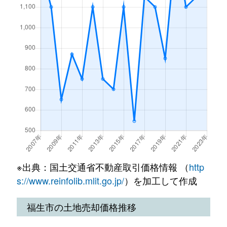
本町
20,000万円
福生
徒歩4分
64
南田園
1,900万円
牛浜
徒歩9分
13
南田園
1,700万円
牛浜
徒歩11分
70
南田園
2,400万円
熊川
徒歩8分
10
南田園
3,100万円
熊川
徒歩9分
15
南田園
3,800万円
熊川
徒歩8分
12
南田園
2,500万円
熊川
徒歩13分
23
※出典：国土交通省不動産取引価格情報 （
http
南田園
4,000万円
拝島
徒歩19分
12
s://www.reinfolib.mlit.go.jp/
）を加工して作成
武蔵野台
420万円
東福生
徒歩6分
55
福生市の土地売却価格推移
武蔵野台
6,400万円
東福生
徒歩5分
39