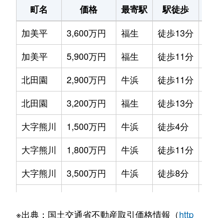
町名
価格
最寄駅
駅徒歩
土
東町
7,200万円
福生
徒歩6分
26
武蔵野台
1,300万円
福生
徒歩13分
55m
加美平
3,600万円
福生
徒歩13分
10
東町
2,600万円
福生
徒歩4分
10
武蔵野台
570万円
福生
徒歩19分
40m
加美平
5,900万円
福生
徒歩11分
35
大字福生
5,800万円
牛浜
徒歩7分
38
武蔵野台
400万円
福生
徒歩5分
25m
北田園
2,900万円
牛浜
徒歩11分
12
大字福生
650万円
牛浜
徒歩7分
80
武蔵野台
750万円
福生
徒歩10分
40m
北田園
3,200万円
福生
徒歩13分
27
大字福生
2,600万円
牛浜
徒歩11分
12
武蔵野台
330万円
福生
徒歩5分
25m
大字熊川
1,500万円
牛浜
徒歩4分
10
大字福生
1,200万円
福生
徒歩16分
19
武蔵野台
1,500万円
福生
徒歩16分
65m
大字熊川
1,800万円
牛浜
徒歩11分
90
本町
9,900万円
福生
徒歩2分
48
武蔵野台
1,400万円
福生
徒歩16分
60m
大字熊川
3,500万円
牛浜
徒歩8分
42
本町
3,400万円
福生
徒歩8分
23
大字熊川
3,200万円
拝島
徒歩15分
11
南田園
1,300万円
牛浜
徒歩10分
10
※出典：国土交通省不動産取引価格情報（
http