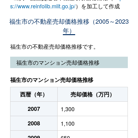
大字熊川
450万円
拝島
徒歩4分
45
南田園
7,300万円
熊川
徒歩11分
44
s://www.reinfolib.mlit.go.jp/
）を加工して作成
大字熊川
3,100万円
拝島
徒歩12分
13
武蔵野台
850万円
東福生
徒歩7分
75
福生市の不動産売却価格推移（2005～2023
年）
大字熊川
1,200万円
拝島
徒歩4分
10
武蔵野台
2,200万円
東福生
徒歩3分
12
大字熊川
3,100万円
拝島
徒歩9分
95
福生市の不動産売却価格推移です。
武蔵野台
700万円
東福生
徒歩5分
50
大字熊川
3,800万円
拝島
徒歩9分
11
福生市のマンション売却価格推移
武蔵野台
6,400万円
東福生
徒歩5分
31
大字熊川
3,900万円
拝島
徒歩7分
16
武蔵野台
3,600万円
福生
徒歩15分
24
福生市のマンション売却価格推移
大字熊川
4,400万円
拝島
徒歩9分
11
西暦（年）
売却価格（万円）
志茂
6,400万円
牛浜
徒歩9分
18
2007
1,300
志茂
3,900万円
福生
徒歩8分
13
2008
1,100
大字福生
1,600万円
牛浜
徒歩8分
11
2009
650