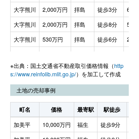
大字熊川
2,000万円
拝島
徒歩3分
60m
大字熊川
2,000万円
拝島
徒歩8分
50m
大字熊川
530万円
拝島
徒歩6分
25m
志茂
2,300万円
福生
徒歩7分
70m
※出典：国土交通省不動産取引価格情報（
http
志茂
2,500万円
福生
徒歩7分
70m
s://www.reinfolib.mlit.go.jp/
）を加工して作成
大字福生
1,300万円
東福生
徒歩7分
55m
土地の売却事例
大字福生
2,000万円
東福生
徒歩6分
65m
町名
価格
最寄駅
駅徒歩
土
大字福生
430万円
東福生
徒歩2分
15m
加美平
10,000万円
福生
徒歩9分
54
大字福生
300万円
東福生
徒歩2分
15m