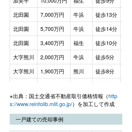
加美平
10,000万円
福生
徒歩9分
54
大字福生
650万円
福生
徒歩4分
40m
北田園
7,000万円
牛浜
徒歩13分
99
大字福生
1,300万円
福生
徒歩4分
50m
北田園
5,700万円
牛浜
徒歩14分
64
大字福生
1,000万円
福生
徒歩4分
55m
北田園
3,400万円
福生
徒歩10分
20
大字福生
2,600万円
福生
徒歩4分
55m
大字熊川
2,000万円
牛浜
徒歩5分
17
大字福生
200万円
福生
徒歩4分
20m
大字熊川
1,900万円
熊川
徒歩8分
13
大字福生
1,900万円
福生
徒歩4分
55m
大字熊川
4,400万円
拝島
徒歩10分
24
本町
650万円
福生
徒歩5分
50m
※出典：国土交通省不動産取引価格情報（
http
大字熊川
2,400万円
拝島
徒歩12分
14
武蔵野台
700万円
東福生
徒歩8分
60m
s://www.reinfolib.mlit.go.jp/
）を加工して作成
大字熊川
79万円
拝島
徒歩8分
40
武蔵野台
1,400万円
東福生
徒歩10分
55m
一戸建ての売却事例
大字熊川
4,600万円
拝島
徒歩10分
27
武蔵野台
1,600万円
福生
徒歩10分
50m