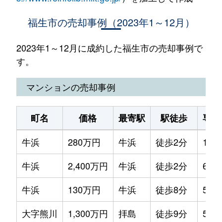
福生市の売却事例（2023年1～12月）
2023年1～12月に成約した福生市の売却事例で
す。
マンションの売却事例
町名
価格
最寄駅
駅徒歩
専有
牛浜
280万円
牛浜
徒歩2分
15m
牛浜
2,400万円
牛浜
徒歩2分
65m
牛浜
130万円
牛浜
徒歩8分
50m
大字熊川
1,300万円
拝島
徒歩9分
50m