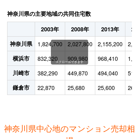
神奈川県の主要地域の共同住宅数
2003年
2008年
2013年
20
神奈川県
1,824,700
2,027,800
2,155,200
2,24
横浜市
832,320
909,980
968,410
1,01
スクロールできます
川崎市
382,290
449,870
494,040
512
鎌倉市
22,870
25,680
25,600
26,
神奈川県中心地のマンション売却相