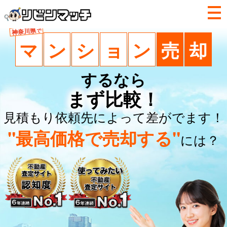
神奈川県
で
マ
ン
シ
ョ
ン
売
却
するなら
まず比較！
見積もり依頼先によって差がでます！
"最高価格で売却する"
には？