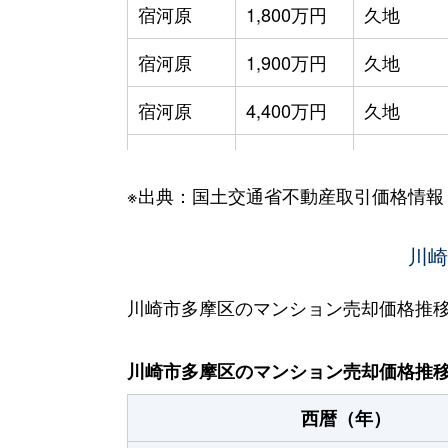
宿河原
1,800万円
久地
宿河原
1,900万円
久地
宿河原
4,400万円
久地
宿河原
3,700万円
久地
※出典：国土交通省不動産取引価格情報
宿河原
2,300万円
久地
宿河原
3,500万円
久地
川崎
宿河原
650万円
宿河原
川崎市多摩区のマンション売却価格推
宿河原
4,200万円
宿河原
川崎市多摩区のマンション売却価格推
宿河原
4,400万円
宿河原
西暦（年）
宿河原
4,200万円
宿河原