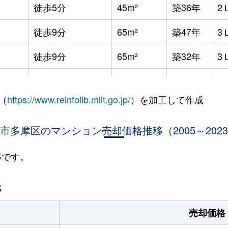
徒歩5分
45m²
築36年
2
徒歩9分
65m²
築47年
3
徒歩9分
65m²
築32年
3
徒歩9分
70m²
築32年
3
（
https://www.reinfolib.mlit.go.jp/
）を加工して作成
徒歩9分
45m²
築47年
2
市多摩区のマンション売却価格推移（2005～202
徒歩7分
70m²
築19年
2
徒歩6分
15m²
築34年
1
移です。
徒歩3分
65m²
築23年
-
移
徒歩10分
65m²
築26年
3
売却価格
徒歩5分
65m²
築23年
3