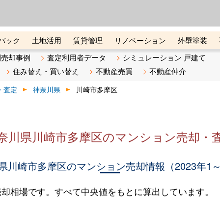
ーズ株式会社（東証グロース上
初めての方へ
ビスです 証券コード：4445
バック
土地活用
賃貸管理
リノベーション
外壁塗装
ライン講座
リビンマガジンBiz
不動産売却ご相談デスク
別売却事例
査定利用者データ
シミュレーション 戸建て
住み替え・買い替え
不動産売買
不動産仲介
・査定
神奈川県
川崎市多摩区
奈川県川崎市多摩区のマンション売却・
県川崎市多摩区のマンション売却情報（2023年1～
売却相場です。すべて中央値をもとに算出しています。