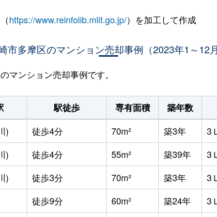
 （
https://www.reinfolib.mlit.go.jp/
）を加工して作成
崎市多摩区のマンション売却事例（2023年1～12
摩区のマンション売却事例です。
駅
駅徒歩
専有面積
築年数
川)
徒歩4分
70m²
築3年
3
川)
徒歩4分
55m²
築39年
3
川)
徒歩3分
70m²
築3年
3
徒歩9分
60m²
築24年
3