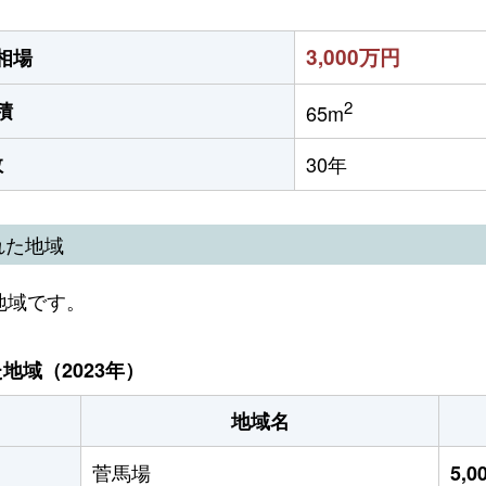
3,000万円
相場
2
積
65m
数
30年
れた地域
地域です。
域（2023年）
地域名
菅馬場
5,