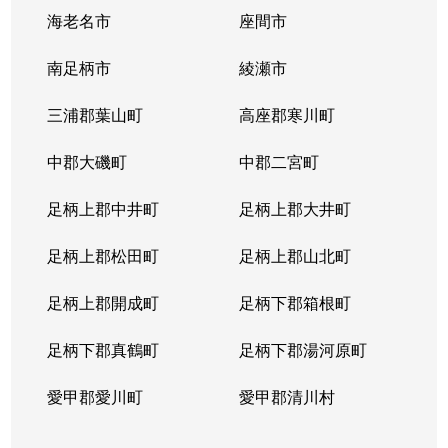
海老名市
座間市
潮見台
1,300万円
宮前平
徒歩1時
南足柄市
綾瀬市
神木本町
1,100万円
溝の口
徒歩28
三浦郡葉山町
高座郡寒川町
神木本町
1,300万円
溝の口
徒歩26
中郡大磯町
中郡二宮町
白幡台
370万円
宮前平
徒歩29
足柄上郡中井町
足柄上郡大井町
白幡台
1,200万円
宮前平
徒歩45
足柄上郡松田町
足柄上郡山北町
白幡台
980万円
宮前平
徒歩26
足柄上郡開成町
足柄下郡箱根町
白幡台
2,800万円
宮前平
徒歩29
足柄下郡真鶴町
足柄下郡湯河原町
菅生
2,500万円
生田(神奈川)
徒歩45
愛甲郡愛川町
愛甲郡清川村
菅生
1,500万円
生田(神奈川)
徒歩45