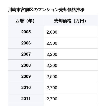
有馬
3,200万円
鷺沼
徒歩18
川崎市宮前区のマンション売却価格推移
有馬
3,000万円
鷺沼
徒歩19
西暦（年）
売却価格（万円）
有馬
3,900万円
宮前平
徒歩12
2005
2,000
有馬
3,400万円
宮前平
徒歩10
2006
2,300
有馬
6,000万円
宮前平
徒歩9分
2007
2,200
有馬
1,000万円
宮前平
徒歩15
2008
2,200
有馬
2,900万円
宮前平
徒歩9分
2009
2,500
2010
2,700
犬蔵
2,700万円
鷺沼
徒歩45
2011
2,700
犬蔵
3,500万円
鷺沼
徒歩12