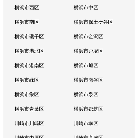
小台
3,000万円
宮前平
徒歩5分
横浜市西区
横浜市中区
小台
5,000万円
宮前平
徒歩4分
横浜市南区
横浜市保土ケ谷区
鷺沼
2,800万円
鷺沼
徒歩4分
横浜市磯子区
横浜市金沢区
鷺沼
3,200万円
鷺沼
徒歩3分
横浜市港北区
横浜市戸塚区
鷺沼
6,200万円
鷺沼
徒歩10
横浜市港南区
横浜市旭区
鷺沼
6,400万円
鷺沼
徒歩10
横浜市緑区
横浜市瀬谷区
鷺沼
4,200万円
鷺沼
徒歩2分
横浜市栄区
横浜市泉区
鷺沼
1,200万円
鷺沼
徒歩4分
横浜市青葉区
横浜市都筑区
鷺沼
川崎市川崎区
5,300万円
鷺沼
川崎市幸区
徒歩7分
川崎市中原区
川崎市高津区