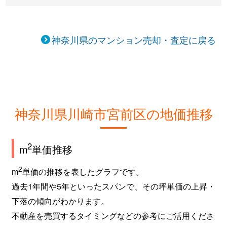
菅生
2,800万円
たまプラーザ
徒歩45
菅生
2,000万円
宮前平
徒歩45
神奈川県のマンション売却・査定に戻る
平
2,800万円
宿河原
徒歩21
平
1,800万円
宮前平
徒歩45
平
2,400万円
宮前平
徒歩29
神奈川県川崎市宮前区の地価推移
平
1,500万円
宮前平
徒歩21
2
m
単価推移
平
300万円
向ケ丘遊園
徒歩45
2
m
単価の推移を表したグラフです。
平
1,500万円
向ケ丘遊園
徒歩45
過去1年間や5年といったスパンで、その坪単価の上昇・
下落の傾向がわかります。
土橋
4,500万円
鷺沼
徒歩9分
不動産を売買するタイミングなどの参考にご活用くださ