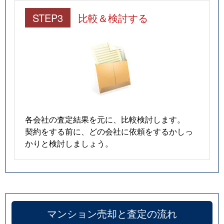
馬絹
2,900万円
宮崎台
徒歩9分
STEP3
比較＆検討する
馬絹
2,300万円
宮崎台
徒歩10
馬絹
2,100万円
宮崎台
徒歩10
馬絹
3,500万円
宮前平
徒歩18
馬絹
6,000万円
宮前平
徒歩10
各会社の査定結果を元に、比較検討します。
南野川
1,700万円
梶が谷
徒歩45
契約をする前に、どの会社に依頼をするかしっ
かりと検討しましょう。
南野川
2,500万円
北山田(神奈川)
徒歩19
南野川
2,400万円
鷺沼
徒歩45
宮崎
3,300万円
宮崎台
徒歩6分
マンション売却と査定の流れ
宮崎
3,200万円
宮崎台
徒歩3分