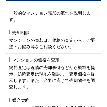
宮崎
2,100万円
宮崎台
徒歩3分
一般的なマンション売却の流れを説明しま
す。
宮崎
1,700万円
宮崎台
徒歩14
宮崎
1,700万円
宮崎台
徒歩11
売却相談
マンションの売却は、価格の査定から。ご要
宮崎
350万円
宮崎台
徒歩12
望・お悩み等をご相談ください。
宮崎
800万円
宮崎台
徒歩12
マンションの価格を査定
宮崎
2,700万円
宮崎台
徒歩3分
簡易査定は近隣の売却事例などから概算を提
示。訪問査定は現地を確認し、査定価格を提
宮崎
2,100万円
宮崎台
徒歩6分
示します。また、必要に応じて売却物件を調
査します。
宮崎
4,700万円
宮崎台
徒歩4分
宮崎
920万円
宮崎台
徒歩14
媒介契約