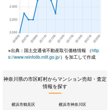
梶ケ谷
3,400万円
梶が谷
徒歩25
梶ケ谷
2,400万円
宮崎台
徒歩25
けやき平
3,400万円
宮前平
徒歩13
けやき平
2,500万円
宮前平
徒歩14
※出典：国土交通省不動産取引価格情報 （
http
けやき平
2,000万円
宮前平
徒歩15
s://www.reinfolib.mlit.go.jp/
）を加工して作成
けやき平
2,700万円
宮前平
徒歩15
神奈川県の市区町村からマンション売却・査定
小台
5,500万円
鷺沼
徒歩5分
情報を探す
小台
6,500万円
鷺沼
徒歩6分
小台
2,300万円
宮前平
徒歩3分
横浜市鶴見区
横浜市神奈川区