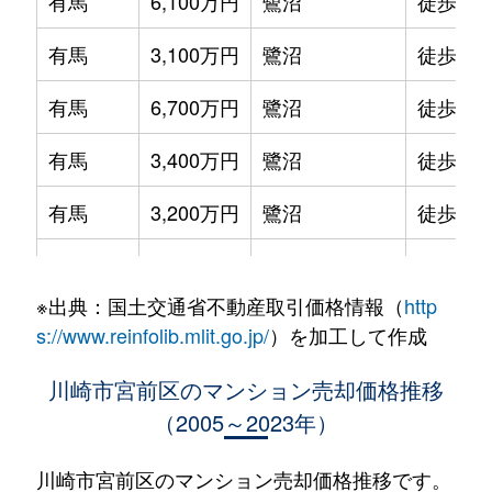
有馬
6,100万円
鷺沼
徒歩14
有馬
3,100万円
鷺沼
徒歩10
有馬
6,700万円
鷺沼
徒歩6分
有馬
3,400万円
鷺沼
徒歩4分
有馬
3,200万円
鷺沼
徒歩20
有馬
5,900万円
鷺沼
徒歩15
※出典：国土交通省不動産取引価格情報（
http
有馬
4,300万円
鷺沼
徒歩13
s://www.reinfolib.mlit.go.jp/
）を加工して作成
有馬
4,900万円
鷺沼
徒歩14
川崎市宮前区のマンション売却価格推移
（2005～2023年）
有馬
5,200万円
鷺沼
徒歩6分
有馬
4,200万円
鷺沼
徒歩9分
川崎市宮前区のマンション売却価格推移です。