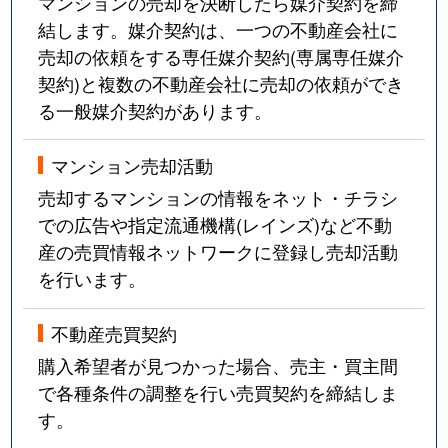
マンションの売却を決断したら媒介契約を締
宮崎
6,500万円
宮崎台
徒歩5分
結します。媒介契約は、一つの不動産会社に
売却の依頼をする専任媒介契約(専属専任媒介
宮崎
3,100万円
宮崎台
徒歩11
契約)と複数の不動産会社に売却の依頼ができ
る一般媒介契約があります。
宮崎
1,200万円
宮崎台
徒歩7分
宮崎
6,000万円
宮崎台
徒歩6分
マンション売却活動
売却するマンションの情報をネット・チラシ
宮崎
6,500万円
宮崎台
徒歩6分
での広告や指定流通機構(レインズ)など不動
産の売買情報ネットワークに登録し売却活動
宮崎
630万円
宮崎台
徒歩8分
を行います。
宮崎
2,400万円
宮崎台
徒歩2分
不動産売買契約
宮崎
1,200万円
宮崎台
徒歩6分
購入希望者が見つかった場合、売主・買主間
で各種条件の調整を行い売買契約を締結しま
宮崎
5,900万円
宮崎台
徒歩6分
す。