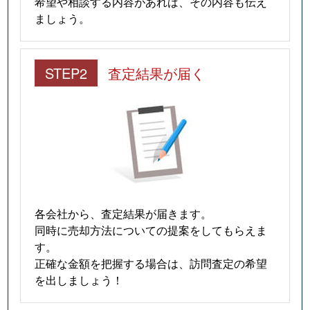
希望や相談する内容があれば、その内容も伝え
馬絹
3,100万円
宮崎台
徒歩11
ましょう。
馬絹
3,800万円
宮崎台
徒歩18
STEP2
査定結果が届く
馬絹
2,800万円
宮崎台
徒歩9分
馬絹
2,800万円
宮崎台
徒歩16
馬絹
2,400万円
宮崎台
徒歩8分
馬絹
4,200万円
宮崎台
徒歩17
馬絹
1,800万円
宮崎台
徒歩10
各会社から、査定結果が届きます。
同時に売却方法についての提案をしてもらえま
馬絹
1,900万円
宮崎台
徒歩10
す。
正確な金額を把握する場合は、訪問査定の希望
馬絹
1,900万円
宮崎台
徒歩10
を出しましょう！