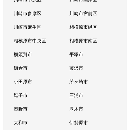
鷺沼
5,500万円
鷺沼
徒歩11
川崎市多摩区
川崎市宮前区
鷺沼
6,500万円
鷺沼
徒歩13
川崎市麻生区
相模原市緑区
鷺沼
6,300万円
鷺沼
徒歩1分
相模原市中央区
相模原市南区
鷺沼
2,500万円
鷺沼
徒歩10
横須賀市
平塚市
鷺沼
2,200万円
鷺沼
徒歩3分
鎌倉市
藤沢市
鷺沼
5,900万円
鷺沼
徒歩10
小田原市
茅ヶ崎市
鷺沼
6,500万円
鷺沼
徒歩8分
逗子市
三浦市
鷺沼
6,800万円
たまプラーザ
徒歩10
秦野市
厚木市
潮見台
4,800万円
新百合ケ丘
徒歩45
大和市
伊勢原市
潮見台
1,800万円
たまプラーザ
徒歩45