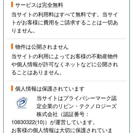
サービスは完全無料
宮前平
3,700万円
宮前平
徒歩8分
当サイトの利用料はすべて無料です。当サイ
宮前平
2,400万円
宮前平
徒歩6分
トがお客様に費用をご請求することは一切あ
りません。
宮前平
6,700万円
宮前平
徒歩2分
物件は公開されません
宮前平
3,300万円
宮前平
徒歩5分
当サイトの利用によってお客様の不動産物件
や個人情報が許可なくネットなどに公開され
ることはありません。
個人情報は保護されています
当サイトはプライバシーマーク認
定企業のリビン・テクノロジーズ
株式会社（認証番号：
10830322(10)
）が運営しています。
お客様の個人情報は大切に保護されていま