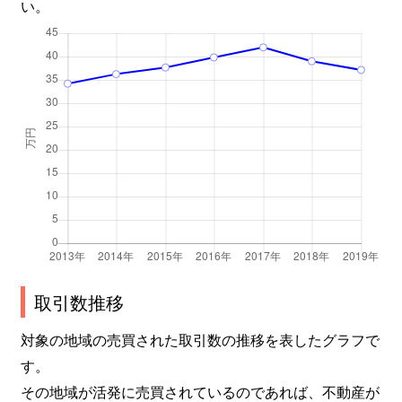
土橋
3,800万円
鷺沼
徒歩14
い。
土橋
4,000万円
鷺沼
徒歩10
土橋
5,400万円
鷺沼
徒歩12
土橋
6,700万円
鷺沼
徒歩9分
土橋
3,800万円
鷺沼
徒歩9分
土橋
5,200万円
鷺沼
徒歩13
土橋
4,800万円
鷺沼
徒歩13
取引数推移
土橋
5,000万円
鷺沼
徒歩9分
対象の地域の売買された取引数の推移を表したグラフで
土橋
6,400万円
宮前平
徒歩4分
す。
土橋
8,300万円
宮前平
徒歩10
その地域が活発に売買されているのであれば、不動産が