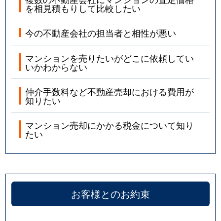
を相見積もりして比較したい
宮前平
4,200万円
宮崎台
徒歩8分
今の不動産会社の担当者と相性が悪い
宮前平
7,400万円
宮崎台
徒歩4分
マンションを売りたいがどこに依頼してい
宮前平
7,700万円
宮崎台
徒歩6分
いかわからない
宮前平
8,000万円
宮崎台
徒歩6分
仲介手数料など不動産売却における費用が
知りたい
宮前平
6,700万円
宮崎台
徒歩6分
マンション売却にかかる税金について知り
たい
宮前平
8,200万円
宮崎台
徒歩4分
宮前平
4,400万円
宮崎台
徒歩7分
宮前平
8,400万円
宮崎台
徒歩6分
お客様とのお約束
宮前平
4,800万円
宮前平
徒歩8分