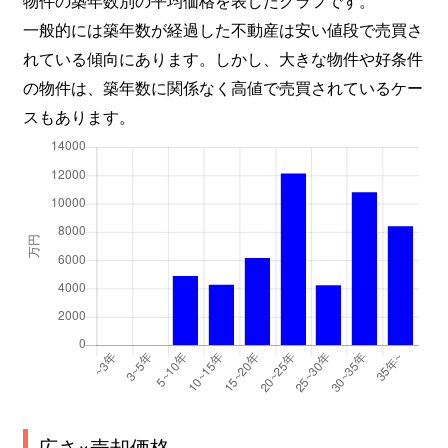
南平台
2,200万円
宮前平
徒歩29
一般的には築年数が経過した不動産は安い値段で売買さ
れている傾向にあります。しかし、大きな物件や好条件
野川台
3,400万円
梶が谷
徒歩18
の物件は、築年数に関係なく高値で売買されているケー
野川台
3,300万円
鷺沼
徒歩45
スもあります。
野川台
2,300万円
鷺沼
徒歩2時
野川台
3,300万円
鷺沼
徒歩45
野川台
3,300万円
鷺沼
徒歩2時
野川台
2,400万円
宮崎台
徒歩28
野川本町
1,500万円
武蔵新城
徒歩45
初山
2,500万円
鷺沼
徒歩45
広さ×売却価格