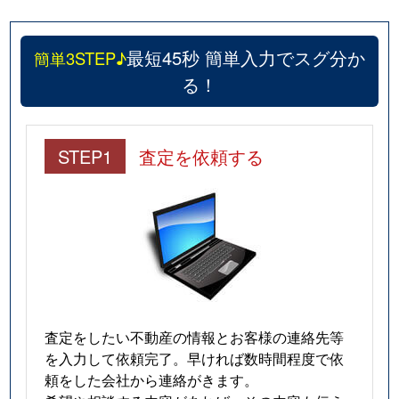
馬絹
2,200万円
宮崎台
徒歩10
最短45秒 簡単入力でスグ分か
簡単3STEP♪
馬絹
2,100万円
宮崎台
徒歩11
る！
馬絹
3,900万円
宮崎台
徒歩18
STEP1
査定を依頼する
馬絹
2,200万円
宮崎台
徒歩10
馬絹
8,100万円
宮崎台
徒歩6分
馬絹
1,700万円
宮崎台
徒歩18
馬絹
2,200万円
宮崎台
徒歩13
馬絹
1,800万円
宮崎台
徒歩10
査定をしたい不動産の情報とお客様の連絡先等
を入力して依頼完了。早ければ数時間程度で依
馬絹
2,900万円
宮崎台
徒歩9分
頼をした会社から連絡がきます。