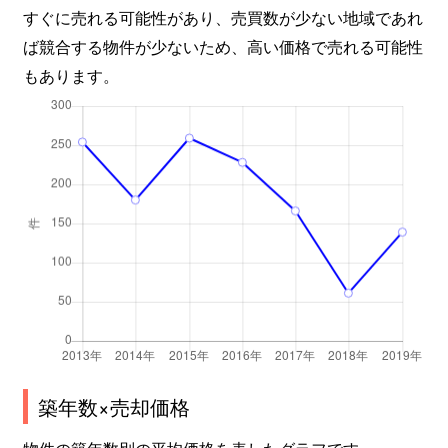
すぐに売れる可能性があり、売買数が少ない地域であれ
土橋
3,000万円
宮前平
徒歩11
ば競合する物件が少ないため、高い価格で売れる可能性
もあります。
土橋
4,100万円
宮前平
徒歩4分
土橋
6,100万円
宮前平
徒歩3分
土橋
3,000万円
宮前平
徒歩18
土橋
4,100万円
宮前平
徒歩16
土橋
3,600万円
宮前平
徒歩8分
土橋
3,300万円
宮前平
徒歩20
南平台
3,800万円
宮前平
徒歩25
築年数×売却価格
南平台
1,400万円
宮前平
徒歩28
物件の築年数別の平均価格を表したグラフです。