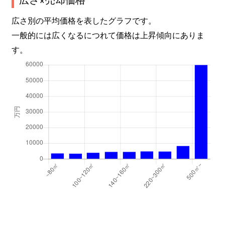
初山
2,600万円
宮前平
徒歩45
広さ別の平均価格を表したグラフです。
東有馬
2,400万円
鷺沼
徒歩25
一般的には広くなるにつれて価格は上昇傾向にありま
東有馬
2,000万円
鷺沼
徒歩45
す。
東有馬
290万円
鷺沼
徒歩45
東有馬
1,800万円
鷺沼
徒歩26
東有馬
2,400万円
鷺沼
徒歩28
東有馬
3,300万円
宮崎台
徒歩15
東有馬
1,300万円
宮前平
徒歩21
馬絹
3,200万円
宮崎台
徒歩18
馬絹
3,500万円
宮崎台
徒歩15