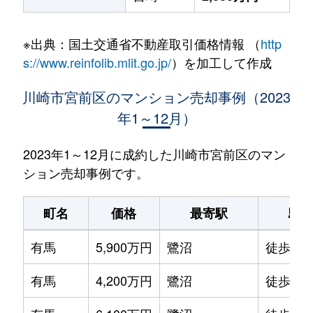
※出典：国土交通省不動産取引価格情報 （
http
s://www.reinfolib.mlit.go.jp/
）を加工して作成
川崎市宮前区のマンション売却事例（2023
年1～12月）
2023年1～12月に成約した川崎市宮前区のマン
ション売却事例です。
町名
価格
最寄駅
駅
有馬
5,900万円
鷺沼
徒歩6分
有馬
4,200万円
鷺沼
徒歩5分