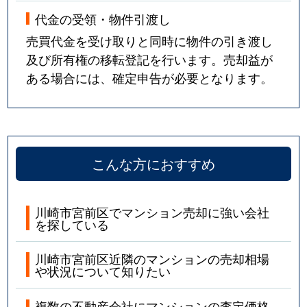
宮崎
6,000万円
宮崎台
徒歩4分
代金の受領・物件引渡し
宮崎
2,000万円
宮崎台
徒歩3分
売買代金を受け取りと同時に物件の引き渡し
及び所有権の移転登記を行います。売却益が
宮崎
2,800万円
宮崎台
徒歩11
ある場合には、確定申告が必要となります。
宮崎
6,300万円
宮崎台
徒歩5分
宮崎
5,500万円
宮崎台
徒歩3分
こんな方におすすめ
宮崎
4,300万円
宮前平
徒歩11
宮崎
5,800万円
宮前平
徒歩10
川崎市宮前区でマンション売却に強い会社
を探している
宮前平
6,100万円
宮崎台
徒歩6分
川崎市宮前区近隣のマンションの売却相場
宮前平
5,500万円
宮崎台
徒歩6分
や状況について知りたい
宮前平
5,500万円
宮崎台
徒歩8分
複数の不動産会社にマンションの査定価格