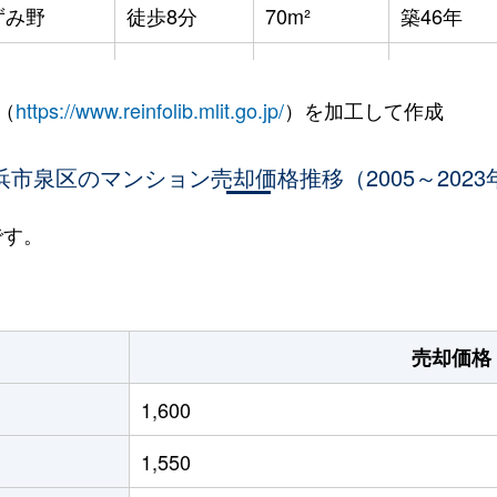
ずみ野
徒歩8分
70m²
築46年
ずみ野
徒歩2分
70m²
築46年
（
https://www.reinfolib.mlit.go.jp/
）を加工して作成
ずみ野
徒歩4分
70m²
築46年
ずみ野
浜市泉区のマンション売却価格推移（2005～2023
徒歩8分
65m²
築45年
ずみ野
徒歩4分
75m²
築44年
です。
ずみ野
徒歩8分
70m²
築15年
ずみ野
徒歩4分
75m²
築45年
売却価格
ずみ野
徒歩5分
65m²
-
1,600
ずみ野
徒歩4分
70m²
築46年
1,550
ずみ野
徒歩6分
55m²
築45年