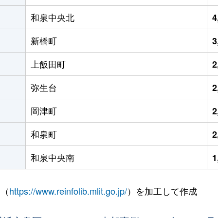
和泉中央北
4
新橋町
3
上飯田町
2
弥生台
2
岡津町
2
和泉町
2
和泉中央南
1
 （
https://www.reinfolib.mlit.go.jp/
）を加工して作成