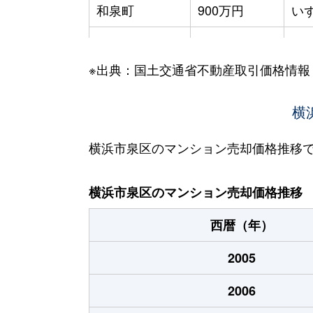
和泉町
900万円
い
和泉町
2,300万円
い
※出典：国土交通省不動産取引価格情報
和泉町
800万円
い
和泉町
2,300万円
い
横
和泉町
800万円
い
横浜市泉区のマンション売却価格推移
和泉町
3,200万円
い
横浜市泉区のマンション売却価格推移
和泉町
2,300万円
い
西暦（年）
和泉町
2,600万円
い
2005
和泉町
2,500万円
い
2006
和泉町
2,100万円
い