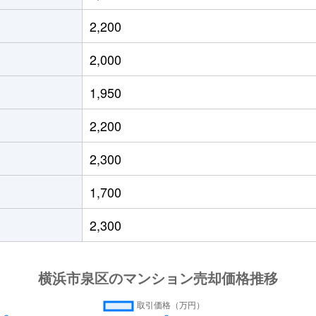
ずみ中央
徒歩8分
60m²
築23年
2,200
ずみ中央
徒歩4分
70m²
築16年
2,000
ずみ中央
徒歩6分
55m²
築44年
1,950
ずみ野
徒歩24分
50m²
築29年
2,200
園都市
徒歩15分
80m²
築11年
2,300
生台
徒歩4分
75m²
築39年
1,700
生台
徒歩6分
75m²
築41年
2,300
生台
徒歩9分
75m²
築13年
生台
徒歩4分
75m²
築39年