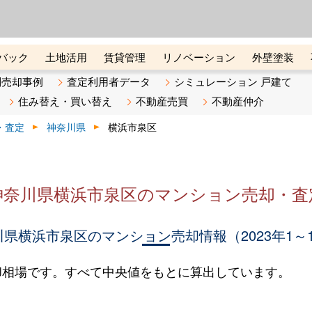
ーズ株式会社（東証グロース上
初めての方へ
ビスです 証券コード：4445
バック
土地活用
賃貸管理
リノベーション
外壁塗装
ライン講座
リビンマガジンBiz
不動産売却ご相談デスク
別売却事例
査定利用者データ
シミュレーション 戸建て
住み替え・買い替え
不動産売買
不動産仲介
・査定
神奈川県
横浜市泉区
神奈川県横浜市泉区のマンション売却・査
県横浜市泉区のマンション売却情報（2023年1～
却相場です。すべて中央値をもとに算出しています。