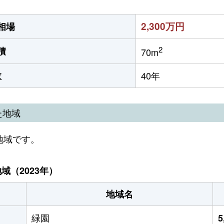
2,300万円
相場
2
積
70m
数
40年
た地域
地域です。
（2023年）
地域名
緑園
5