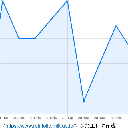
生台
徒歩11分
70m²
築13年
園都市
徒歩1分
70m²
築20年
 （
https://www.reinfolib.mlit.go.jp/
）を加工して作成