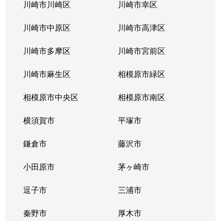
川崎市川崎区
川崎市幸区
神之木台
2,700万円
大口
徒歩6
川崎市中原区
川崎市高津区
神之木台
5,400万円
大口
徒歩1
川崎市多摩区
川崎市宮前区
神之木台
2,700万円
大口
徒歩6
川崎市麻生区
相模原市緑区
神之木台
2,700万円
大口
徒歩6
相模原市中央区
相模原市南区
神之木町
2,400万円
大口
徒歩3
横須賀市
平塚市
神之木町
3,300万円
大口
徒歩6
鎌倉市
藤沢市
神之木町
4,000万円
大口
徒歩4
小田原市
茅ヶ崎市
神大寺
4,700万円
片倉町
徒歩9
逗子市
三浦市
神大寺
2,900万円
片倉町
徒歩1
秦野市
厚木市