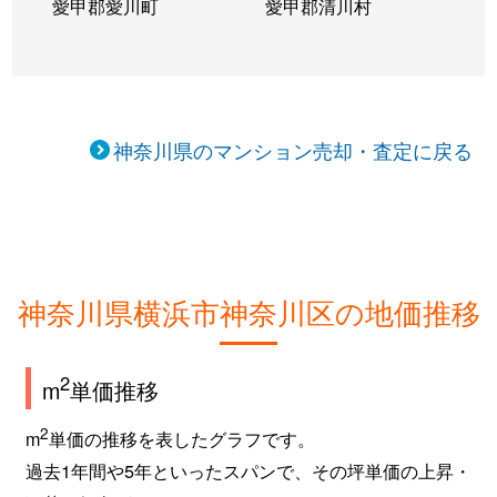
愛甲郡愛川町
愛甲郡清川村
子安通
2,100万円
子安
徒歩4
子安通
2,000万円
子安
徒歩3
神奈川県のマンション売却・査定に戻る
子安通
4,400万円
子安
徒歩2
子安通
2,400万円
子安
徒歩3
子安通
3,800万円
新子安
徒歩1
神奈川県横浜市神奈川区の地価推移
子安通
2,900万円
新子安
徒歩6
子安通
4,500万円
新子安
徒歩6
2
m
単価推移
子安通
5,300万円
新子安
徒歩6
2
m
単価の推移を表したグラフです。
過去1年間や5年といったスパンで、その坪単価の上昇・
子安通
3,600万円
新子安
徒歩1