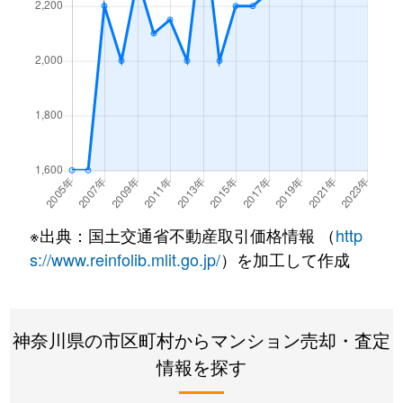
片倉
2,800万円
片倉町
徒歩1
片倉
4,100万円
片倉町
徒歩1
片倉
3,200万円
片倉町
徒歩3
片倉
4,000万円
片倉町
徒歩9
片倉
5,000万円
片倉町
徒歩1
片倉
5,700万円
片倉町
徒歩3
※出典：国土交通省不動産取引価格情報 （
http
s://www.reinfolib.mlit.go.jp/
）を加工して作成
片倉
4,800万円
片倉町
徒歩9
片倉
3,000万円
片倉町
徒歩1
神奈川県の市区町村からマンション売却・査定
神奈川
400万円
東神奈川
徒歩3
情報を探す
神奈川
2,100万円
東神奈川
徒歩7