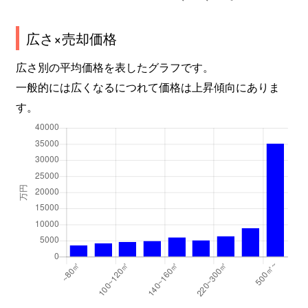
白幡町
630万円
白楽
徒歩7
広さ×売却価格
白幡西町
4,100万円
白楽
徒歩6
広さ別の平均価格を表したグラフです。
一般的には広くなるにつれて価格は上昇傾向にありま
白幡東町
4,200万円
神奈川新町
徒歩8
す。
白幡南町
3,400万円
神奈川新町
徒歩1
白幡南町
2,800万円
東白楽
徒歩9
白幡向町
730万円
白楽
徒歩8
白幡向町
6,700万円
妙蓮寺
徒歩1
新浦島町
4,500万円
神奈川新町
徒歩6
新浦島町
3,700万円
神奈川新町
徒歩6