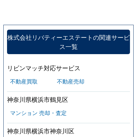
新浦島町
5,400万円
神奈川新町
徒歩6
新浦島町
3,500万円
神奈川新町
徒歩5
新浦島町
5,400万円
神奈川新町
徒歩5
株式会社リバティーエステートの関連サービ
ス一覧
新浦島町
3,800万円
神奈川新町
徒歩6
新子安
4,000万円
大口
徒歩8
リビンマッチ対応サービス
新子安
6,900万円
新子安
徒歩6
不動産買取
不動産売却
新子安
5,600万円
新子安
徒歩6
神奈川県横浜市鶴見区
新子安
3,800万円
新子安
徒歩8
マンション 売却・査定
新子安
710万円
新子安
徒歩4
神奈川県横浜市神奈川区
新子安
5,800万円
新子安
徒歩6