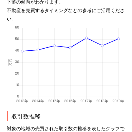
下落の傾向がわかります。
子安通
4,500万円
新子安
徒歩4
不動産を売買するタイミングなどの参考にご活用くださ
い。
子安通
700万円
新子安
徒歩2
子安通
960万円
新子安
徒歩4
子安通
770万円
新子安
徒歩2
子安通
2,600万円
新子安
徒歩3
子安通
3,400万円
新子安
徒歩1
子安通
3,600万円
新子安
徒歩3
子安通
4,300万円
新子安
徒歩6
取引数推移
子安通
3,000万円
新子安
徒歩1
対象の地域の売買された取引数の推移を表したグラフで