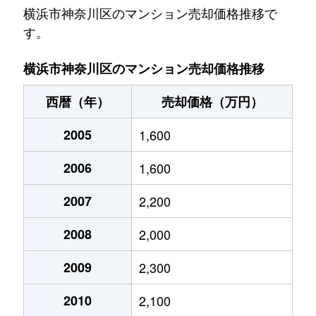
入江
3,300万円
大口
徒歩4
横浜市神奈川区のマンション売却価格推移で
す。
入江
4,600万円
大口
徒歩5
横浜市神奈川区のマンション売却価格推移
入江
3,800万円
大口
徒歩4
西暦（年）
売却価格（万円）
入江
2,000万円
大口
徒歩9
2005
1,600
入江
4,500万円
京急新子安
徒歩8
2006
1,600
入江
4,800万円
京急新子安
徒歩8
2007
2,200
浦島丘
4,700万円
東神奈川
徒歩1
2008
2,000
浦島町
3,300万円
神奈川新町
徒歩5
2009
2,300
浦島町
3,300万円
神奈川新町
徒歩5
2010
2,100
浦島町
2,200万円
神奈川新町
徒歩5