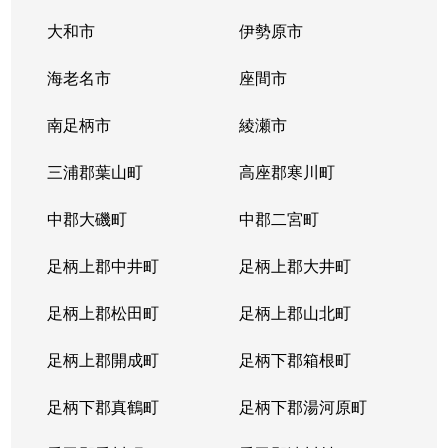
金港町
11,000万円
横浜
徒歩5
大和市
伊勢原市
金港町
14,000万円
横浜
徒歩5
海老名市
座間市
金港町
21,000万円
横浜
徒歩5
南足柄市
綾瀬市
栗田谷
1,100万円
三ツ沢下町
徒歩9
三浦郡葉山町
高座郡寒川町
子安台
2,700万円
大口
徒歩1
中郡大磯町
中郡二宮町
子安通
600万円
京急新子安
徒歩3
足柄上郡中井町
足柄上郡大井町
子安通
4,900万円
京急新子安
徒歩3
足柄上郡松田町
足柄上郡山北町
子安通
1,900万円
子安
徒歩3
足柄上郡開成町
足柄下郡箱根町
子安通
2,100万円
子安
徒歩3
足柄下郡真鶴町
足柄下郡湯河原町
子安通
2,100万円
子安
徒歩3