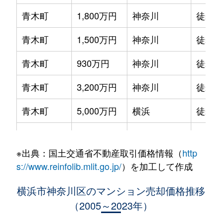
青木町
1,800万円
神奈川
徒歩0
青木町
1,500万円
神奈川
徒歩2
青木町
930万円
神奈川
徒歩3
青木町
3,200万円
神奈川
徒歩0
青木町
5,000万円
横浜
徒歩1
泉町
3,700万円
反町
徒歩5
※出典：国土交通省不動産取引価格情報（
http
泉町
6,200万円
反町
徒歩5
s://www.reinfolib.mlit.go.jp/
）を加工して作成
泉町
5,200万円
反町
徒歩4
横浜市神奈川区のマンション売却価格推移
（2005～2023年）
泉町
5,100万円
反町
徒歩5