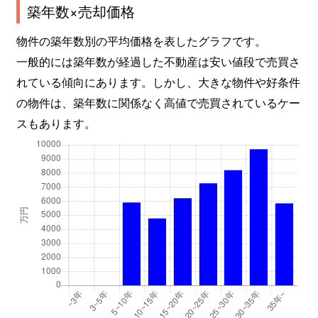
築年数×売却価格
栄町
4,700万円
横浜
徒歩1
物件の築年数別の平均価格を表したグラフです。
一般的には築年数が経過した不動産は安い値段で売買さ
栄町
1,900万円
横浜
徒歩1
れている傾向にあります。しかし、大きな物件や好条件
栄町
8,200万円
横浜
徒歩1
の物件は、築年数に関係なく高値で売買されているケー
スもあります。
栄町
6,500万円
横浜
徒歩1
栄町
4,700万円
横浜
徒歩1
栄町
1,800万円
横浜
徒歩1
栄町
6,400万円
横浜
徒歩1
三枚町
4,100万円
片倉町
徒歩9
三枚町
2,800万円
片倉町
徒歩1