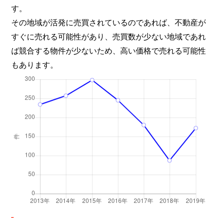
子安通
1,900万円
新子安
徒歩6
す。
その地域が活発に売買されているのであれば、不動産が
子安通
950万円
新子安
徒歩4
すぐに売れる可能性があり、売買数が少ない地域であれ
ば競合する物件が少ないため、高い価格で売れる可能性
子安通
3,900万円
鶴見
徒歩3
もあります。
栄町
1,800万円
神奈川
徒歩5
栄町
5,600万円
神奈川
徒歩7
栄町
5,700万円
神奈川
徒歩7
栄町
2,000万円
神奈川
徒歩9
栄町
3,500万円
神奈川
徒歩8
栄町
3,800万円
神奈川
徒歩7
栄町
5,400万円
神奈川
徒歩7