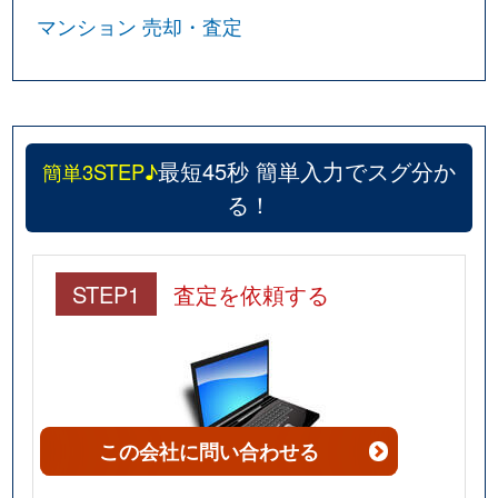
マンション 売却・査定
新子安
630万円
新子安
徒歩4
新子安
560万円
新子安
徒歩7
新子安
6,400万円
新子安
徒歩5
最短45秒 簡単入力でスグ分か
簡単3STEP♪
る！
新子安
4,000万円
新子安
徒歩1
新子安
2,800万円
新子安
徒歩8
STEP1
査定を依頼する
新子安
4,200万円
新子安
徒歩9
新子安
7,000万円
新子安
徒歩6
新町
680万円
神奈川新町
徒歩8
この会社
に問い合わせる
新町
670万円
神奈川新町
徒歩2