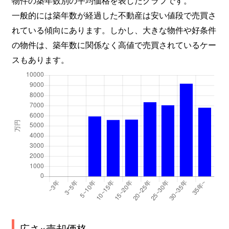
さつきが丘
1,200万円
十日市場(神奈川)
一般的には築年数が経過した不動産は安い値段で売買さ
れている傾向にあります。しかし、大きな物件や好条件
しらとり台
3,500万円
田奈
の物件は、築年数に関係なく高値で売買されているケー
新石川
6,800万円
あざみ野
スもあります。
新石川
6,000万円
あざみ野
新石川
6,200万円
あざみ野
新石川
3,100万円
あざみ野
新石川
4,500万円
あざみ野
新石川
3,400万円
あざみ野
新石川
5,300万円
たまプラーザ
広さ×売却価格