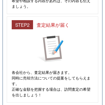
希望や相談する内容があれば、その内容も伝え
千草台
4,700万円
藤が丘(神奈川)
ましょう。
つつじが丘
7,100万円
青葉台
STEP2
査定結果が届く
つつじが丘
4,700万円
青葉台
つつじが丘
7,500万円
青葉台
つつじが丘
6,500万円
青葉台
つつじが丘
5,800万円
青葉台
つつじが丘
7,600万円
青葉台
各会社から、査定結果が届きます。
同時に売却方法についての提案をしてもらえま
つつじが丘
7,500万円
青葉台
す。
正確な金額を把握する場合は、訪問査定の希望
つつじが丘
3,900万円
青葉台
を出しましょう！