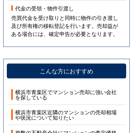
藤が丘
1,900万円
藤が丘(神奈川)
代金の受領・物件引渡し
藤が丘
4,300万円
藤が丘(神奈川)
売買代金を受け取りと同時に物件の引き渡し
及び所有権の移転登記を行います。売却益が
松風台
4,400万円
青葉台
ある場合には、確定申告が必要となります。
若草台
5,500万円
青葉台
こんな方におすすめ
横浜市青葉区でマンション売却に強い会社
を探している
横浜市青葉区近隣のマンションの売却相場
や状況について知りたい
複数の不動産会社にマンションの査定価格