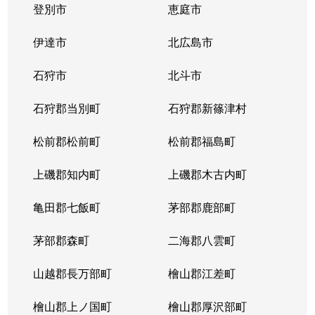
登別市
恵庭市
伊達市
北広島市
石狩市
北斗市
石狩郡当別町
石狩郡新篠津村
松前郡松前町
松前郡福島町
上磯郡知内町
上磯郡木古内町
亀田郡七飯町
茅部郡鹿部町
茅部郡森町
二海郡八雲町
山越郡長万部町
檜山郡江差町
檜山郡上ノ国町
檜山郡厚沢部町