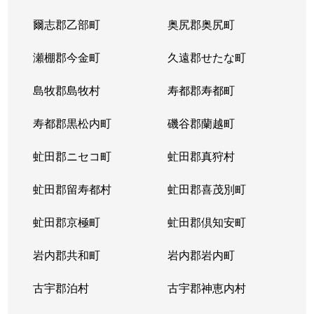
爾志郡乙部町
奥尻郡奥尻町
瀬棚郡今金町
久遠郡せたな町
島牧郡島牧村
寿都郡寿都町
寿都郡黒松内町
磯谷郡蘭越町
虻田郡ニセコ町
虻田郡真狩村
虻田郡留寿都村
虻田郡喜茂別町
虻田郡京極町
虻田郡倶知安町
岩内郡共和町
岩内郡岩内町
古宇郡泊村
古宇郡神恵内村