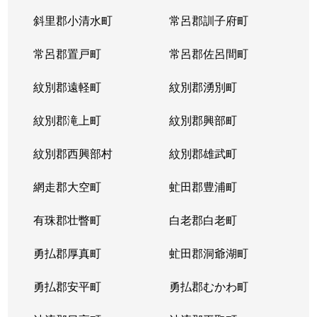
斜里郡小清水町
常呂郡訓子府町
常呂郡置戸町
常呂郡佐呂間町
紋別郡遠軽町
紋別郡湧別町
紋別郡滝上町
紋別郡興部町
紋別郡西興部村
紋別郡雄武町
網走郡大空町
虻田郡豊浦町
有珠郡壮瞥町
白老郡白老町
勇払郡厚真町
虻田郡洞爺湖町
勇払郡安平町
勇払郡むかわ町