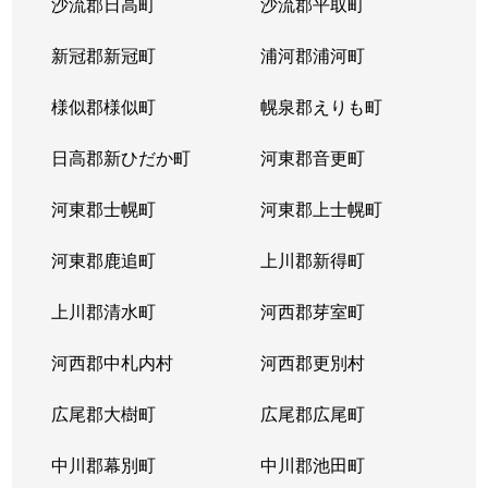
沙流郡日高町
沙流郡平取町
新冠郡新冠町
浦河郡浦河町
様似郡様似町
幌泉郡えりも町
日高郡新ひだか町
河東郡音更町
河東郡士幌町
河東郡上士幌町
河東郡鹿追町
上川郡新得町
上川郡清水町
河西郡芽室町
河西郡中札内村
河西郡更別村
広尾郡大樹町
広尾郡広尾町
中川郡幕別町
中川郡池田町