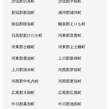
沙流郡日高町
沙流郡平取町
新冠郡新冠町
浦河郡浦河町
様似郡様似町
幌泉郡えりも町
日高郡新ひだか町
河東郡音更町
河東郡士幌町
河東郡上士幌町
河東郡鹿追町
上川郡新得町
上川郡清水町
河西郡芽室町
河西郡中札内村
河西郡更別村
広尾郡大樹町
広尾郡広尾町
中川郡幕別町
中川郡池田町