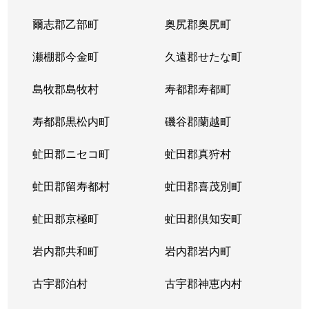
爾志郡乙部町
奥尻郡奥尻町
瀬棚郡今金町
久遠郡せたな町
島牧郡島牧村
寿都郡寿都町
寿都郡黒松内町
磯谷郡蘭越町
虻田郡ニセコ町
虻田郡真狩村
虻田郡留寿都村
虻田郡喜茂別町
虻田郡京極町
虻田郡倶知安町
岩内郡共和町
岩内郡岩内町
古宇郡泊村
古宇郡神恵内村