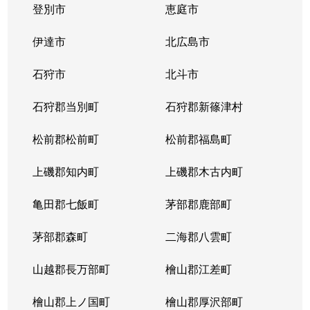
登別市
恵庭市
伊達市
北広島市
石狩市
北斗市
石狩郡当別町
石狩郡新篠津村
松前郡松前町
松前郡福島町
上磯郡知内町
上磯郡木古内町
亀田郡七飯町
茅部郡鹿部町
茅部郡森町
二海郡八雲町
山越郡長万部町
檜山郡江差町
檜山郡上ノ国町
檜山郡厚沢部町