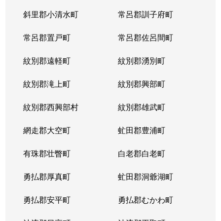
斜里郡小清水町
常呂郡訓子府町
常呂郡置戸町
常呂郡佐呂間町
紋別郡遠軽町
紋別郡湧別町
紋別郡滝上町
紋別郡興部町
紋別郡西興部村
紋別郡雄武町
網走郡大空町
虻田郡豊浦町
有珠郡壮瞥町
白老郡白老町
勇払郡厚真町
虻田郡洞爺湖町
勇払郡安平町
勇払郡むかわ町