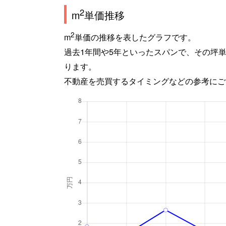
2
m
単価推移
2
m
単価の推移を表したグラフです。
過去1年間や5年といったスパンで、その坪
ります。
不動産を売買するタイミングなどの参考にご