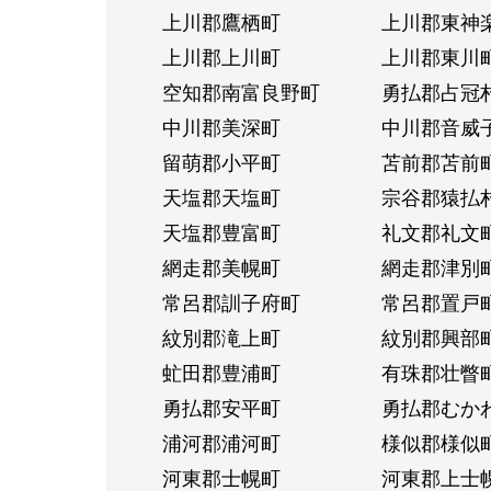
上川郡鷹栖町
上川郡東神
上川郡上川町
上川郡東川
空知郡南富良野町
勇払郡占冠
中川郡美深町
中川郡音威
留萌郡小平町
苫前郡苫前
天塩郡天塩町
宗谷郡猿払
天塩郡豊富町
礼文郡礼文
網走郡美幌町
網走郡津別
常呂郡訓子府町
常呂郡置戸
紋別郡滝上町
紋別郡興部
虻田郡豊浦町
有珠郡壮瞥
勇払郡安平町
勇払郡むか
浦河郡浦河町
様似郡様似
河東郡士幌町
河東郡上士