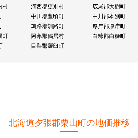
内村
河西郡更別村
広尾郡大樹町
町
中川郡豊頃町
中川郡本別町
町
釧路郡釧路町
厚岸郡厚岸町
屈町
阿寒郡鶴居村
白糠郡白糠町
町
目梨郡羅臼町
北海道夕張郡栗山町の地価推移