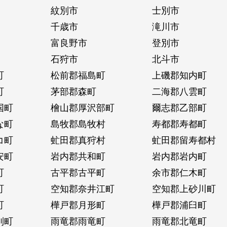
紋別市
士別市
千歳市
滝川市
富良野市
登別市
石狩市
北斗市
町
松前郡福島町
上磯郡知内町
町
茅部郡森町
二海郡八雲町
国町
檜山郡厚沢部町
爾志郡乙部町
な町
島牧郡島牧村
寿都郡寿都町
コ町
虻田郡真狩村
虻田郡留寿都村
安町
岩内郡共和町
岩内郡岩内町
町
古平郡古平町
余市郡仁木町
町
空知郡奈井江町
空知郡上砂川町
町
樺戸郡月形町
樺戸郡浦臼町
別町
雨竜郡雨竜町
雨竜郡北竜町