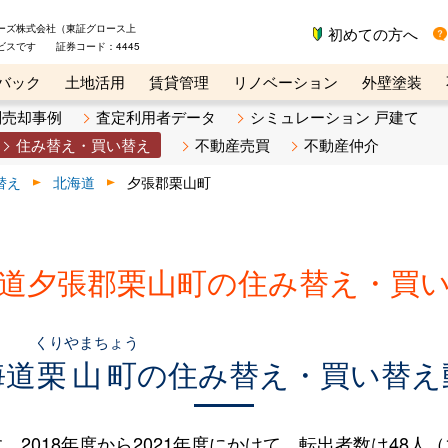
ーズ株式会社（東証グロース上
初めての方へ
ビスです 証券コード：4445
バック
土地活用
賃貸管理
リノベーション
外壁塗装
ライン講座
リビンマガジンBiz
不動産売却ご相談デスク
別売却事例
査定利用者データ
シミュレーション 戸建て
住み替え・買い替え
不動産売買
不動産仲介
替え
北海道
夕張郡栗山町
道夕張郡栗山町の住み替え・買
くりやまちょう
海道
栗山町
の住み替え・買い替え
018年度から2021年度にかけて、転出者数は48人（11