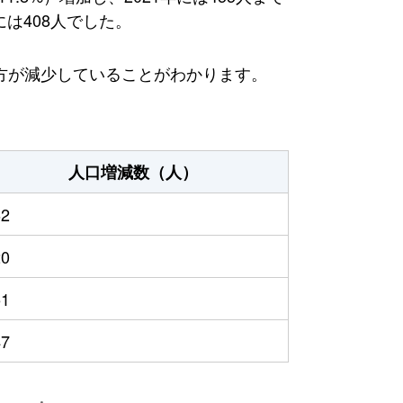
には408人でした。
方が減少していることがわかります。
人口増減数（人）
62
20
51
47