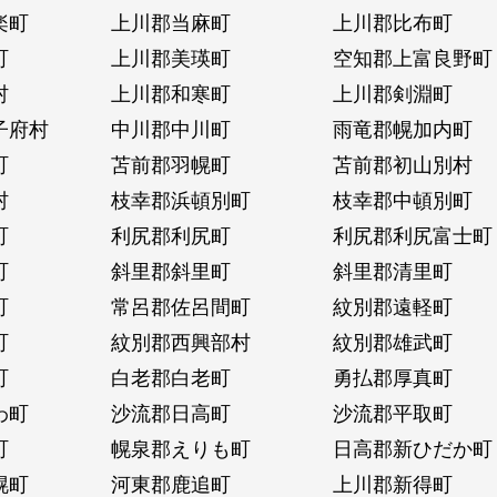
楽町
上川郡当麻町
上川郡比布町
町
上川郡美瑛町
空知郡上富良野町
村
上川郡和寒町
上川郡剣淵町
子府村
中川郡中川町
雨竜郡幌加内町
町
苫前郡羽幌町
苫前郡初山別村
村
枝幸郡浜頓別町
枝幸郡中頓別町
町
利尻郡利尻町
利尻郡利尻富士町
町
斜里郡斜里町
斜里郡清里町
町
常呂郡佐呂間町
紋別郡遠軽町
町
紋別郡西興部村
紋別郡雄武町
町
白老郡白老町
勇払郡厚真町
わ町
沙流郡日高町
沙流郡平取町
町
幌泉郡えりも町
日高郡新ひだか町
幌町
河東郡鹿追町
上川郡新得町