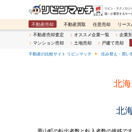
リビン・テクノロジ
場）が運営するサー
不動産売却
不動産買取
任意売却
リース
メタ住宅展示場
ベスト不動産カンパニー
オン
不動産売却査定
オススメ企業一覧
企業
マンション売却
土地売却
戸建て売却
不動産の比較サイト リビンマッチ
住み替え・買い
北海
北
栗山町の転出者数と転入者数の推移です。2