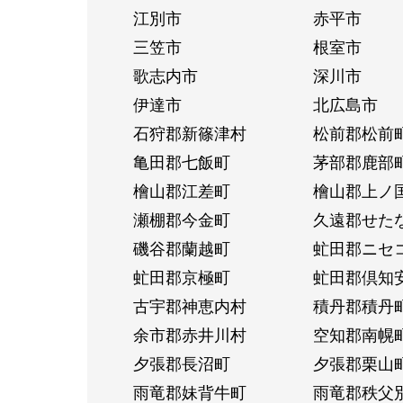
江別市
赤平市
三笠市
根室市
歌志内市
深川市
伊達市
北広島市
石狩郡新篠津村
松前郡松前
亀田郡七飯町
茅部郡鹿部
檜山郡江差町
檜山郡上ノ
瀬棚郡今金町
久遠郡せた
磯谷郡蘭越町
虻田郡ニセ
虻田郡京極町
虻田郡倶知
古宇郡神恵内村
積丹郡積丹
余市郡赤井川村
空知郡南幌
夕張郡長沼町
夕張郡栗山
雨竜郡妹背牛町
雨竜郡秩父