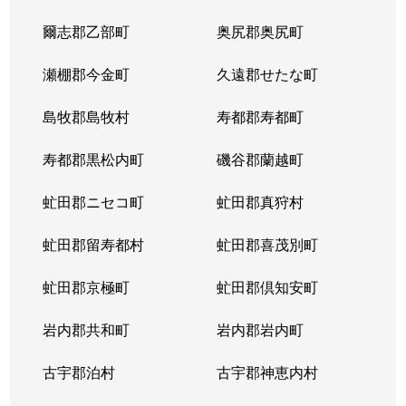
爾志郡乙部町
奥尻郡奥尻町
瀬棚郡今金町
久遠郡せたな町
島牧郡島牧村
寿都郡寿都町
寿都郡黒松内町
磯谷郡蘭越町
虻田郡ニセコ町
虻田郡真狩村
虻田郡留寿都村
虻田郡喜茂別町
虻田郡京極町
虻田郡倶知安町
岩内郡共和町
岩内郡岩内町
古宇郡泊村
古宇郡神恵内村