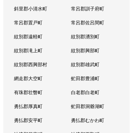
斜里郡小清水町
常呂郡訓子府町
常呂郡置戸町
常呂郡佐呂間町
紋別郡遠軽町
紋別郡湧別町
紋別郡滝上町
紋別郡興部町
紋別郡西興部村
紋別郡雄武町
網走郡大空町
虻田郡豊浦町
有珠郡壮瞥町
白老郡白老町
勇払郡厚真町
虻田郡洞爺湖町
勇払郡安平町
勇払郡むかわ町