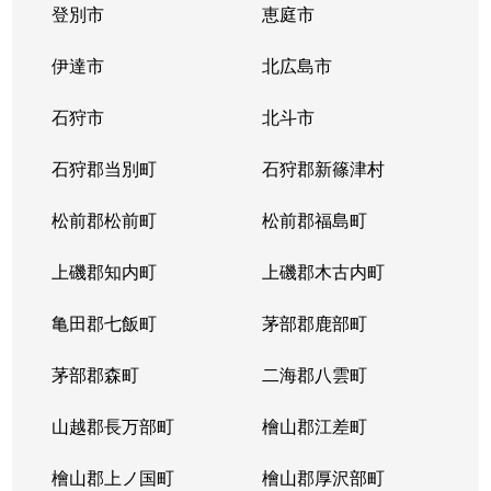
登別市
恵庭市
伊達市
北広島市
石狩市
北斗市
石狩郡当別町
石狩郡新篠津村
松前郡松前町
松前郡福島町
上磯郡知内町
上磯郡木古内町
亀田郡七飯町
茅部郡鹿部町
茅部郡森町
二海郡八雲町
山越郡長万部町
檜山郡江差町
檜山郡上ノ国町
檜山郡厚沢部町