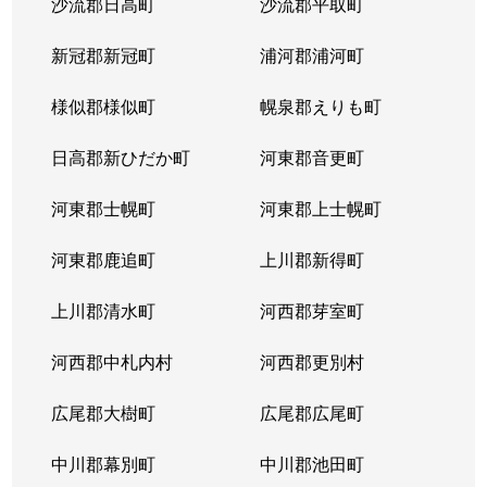
沙流郡日高町
沙流郡平取町
新冠郡新冠町
浦河郡浦河町
様似郡様似町
幌泉郡えりも町
日高郡新ひだか町
河東郡音更町
河東郡士幌町
河東郡上士幌町
河東郡鹿追町
上川郡新得町
上川郡清水町
河西郡芽室町
河西郡中札内村
河西郡更別村
広尾郡大樹町
広尾郡広尾町
中川郡幕別町
中川郡池田町