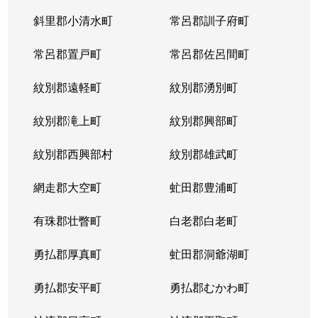
斜里郡小清水町
常呂郡訓子府町
常呂郡置戸町
常呂郡佐呂間町
紋別郡遠軽町
紋別郡湧別町
紋別郡滝上町
紋別郡興部町
紋別郡西興部村
紋別郡雄武町
網走郡大空町
虻田郡豊浦町
有珠郡壮瞥町
白老郡白老町
勇払郡厚真町
虻田郡洞爺湖町
勇払郡安平町
勇払郡むかわ町