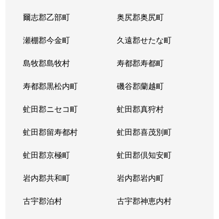
爾志郡乙部町
奥尻郡奥尻町
瀬棚郡今金町
久遠郡せたな町
島牧郡島牧村
寿都郡寿都町
寿都郡黒松内町
磯谷郡蘭越町
虻田郡ニセコ町
虻田郡真狩村
虻田郡留寿都村
虻田郡喜茂別町
虻田郡京極町
虻田郡倶知安町
岩内郡共和町
岩内郡岩内町
古宇郡泊村
古宇郡神恵内村