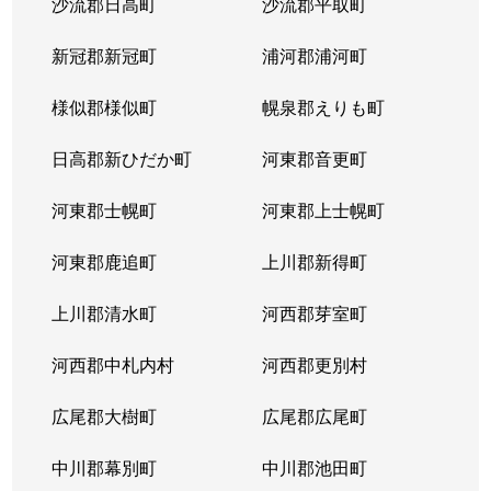
沙流郡日高町
沙流郡平取町
新冠郡新冠町
浦河郡浦河町
様似郡様似町
幌泉郡えりも町
日高郡新ひだか町
河東郡音更町
河東郡士幌町
河東郡上士幌町
河東郡鹿追町
上川郡新得町
上川郡清水町
河西郡芽室町
河西郡中札内村
河西郡更別村
広尾郡大樹町
広尾郡広尾町
中川郡幕別町
中川郡池田町