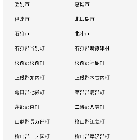
登別市
恵庭市
伊達市
北広島市
石狩市
北斗市
石狩郡当別町
石狩郡新篠津村
松前郡松前町
松前郡福島町
上磯郡知内町
上磯郡木古内町
亀田郡七飯町
茅部郡鹿部町
茅部郡森町
二海郡八雲町
山越郡長万部町
檜山郡江差町
檜山郡上ノ国町
檜山郡厚沢部町