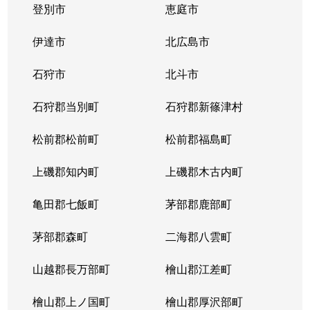
登別市
恵庭市
伊達市
北広島市
石狩市
北斗市
石狩郡当別町
石狩郡新篠津村
松前郡松前町
松前郡福島町
上磯郡知内町
上磯郡木古内町
亀田郡七飯町
茅部郡鹿部町
茅部郡森町
二海郡八雲町
山越郡長万部町
檜山郡江差町
檜山郡上ノ国町
檜山郡厚沢部町