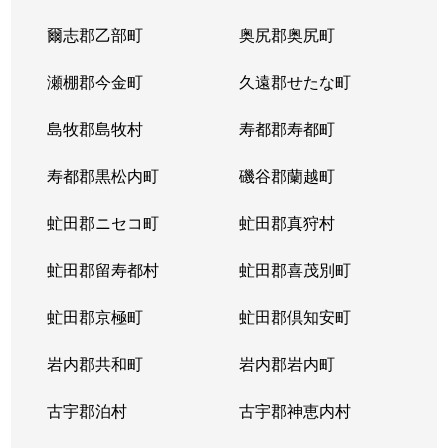
爾志郡乙部町
奥尻郡奥尻町
瀬棚郡今金町
久遠郡せたな町
島牧郡島牧村
寿都郡寿都町
寿都郡黒松内町
磯谷郡蘭越町
虻田郡ニセコ町
虻田郡真狩村
虻田郡留寿都村
虻田郡喜茂別町
虻田郡京極町
虻田郡倶知安町
岩内郡共和町
岩内郡岩内町
古宇郡泊村
古宇郡神恵内村