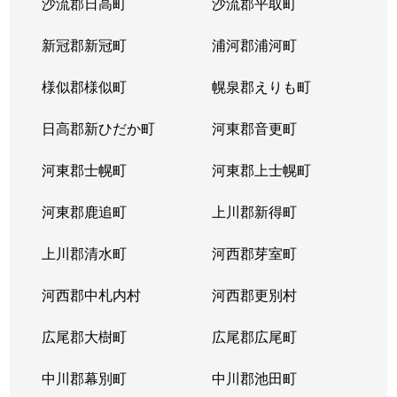
沙流郡日高町
沙流郡平取町
新冠郡新冠町
浦河郡浦河町
様似郡様似町
幌泉郡えりも町
日高郡新ひだか町
河東郡音更町
河東郡士幌町
河東郡上士幌町
河東郡鹿追町
上川郡新得町
上川郡清水町
河西郡芽室町
河西郡中札内村
河西郡更別村
広尾郡大樹町
広尾郡広尾町
中川郡幕別町
中川郡池田町