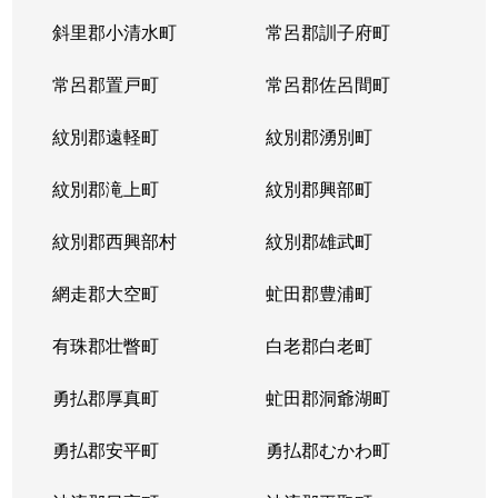
斜里郡小清水町
常呂郡訓子府町
常呂郡置戸町
常呂郡佐呂間町
紋別郡遠軽町
紋別郡湧別町
紋別郡滝上町
紋別郡興部町
紋別郡西興部村
紋別郡雄武町
網走郡大空町
虻田郡豊浦町
有珠郡壮瞥町
白老郡白老町
勇払郡厚真町
虻田郡洞爺湖町
勇払郡安平町
勇払郡むかわ町