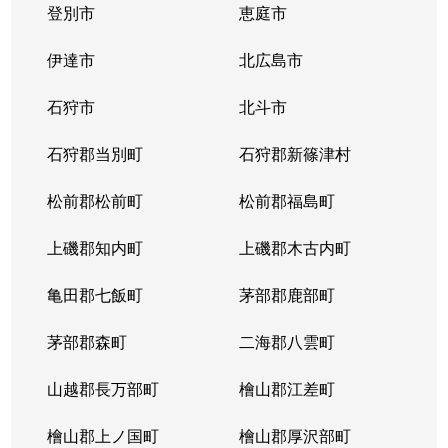
登別市
恵庭市
伊達市
北広島市
石狩市
北斗市
石狩郡当別町
石狩郡新篠津村
松前郡松前町
松前郡福島町
上磯郡知内町
上磯郡木古内町
亀田郡七飯町
茅部郡鹿部町
茅部郡森町
二海郡八雲町
山越郡長万部町
檜山郡江差町
檜山郡上ノ国町
檜山郡厚沢部町