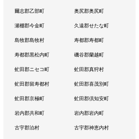
爾志郡乙部町
奥尻郡奥尻町
瀬棚郡今金町
久遠郡せたな町
島牧郡島牧村
寿都郡寿都町
寿都郡黒松内町
磯谷郡蘭越町
虻田郡ニセコ町
虻田郡真狩村
虻田郡留寿都村
虻田郡喜茂別町
虻田郡京極町
虻田郡倶知安町
岩内郡共和町
岩内郡岩内町
古宇郡泊村
古宇郡神恵内村