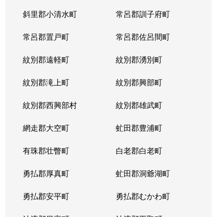
斜里郡小清水町
常呂郡訓子府町
常呂郡置戸町
常呂郡佐呂間町
紋別郡遠軽町
紋別郡湧別町
紋別郡滝上町
紋別郡興部町
紋別郡西興部村
紋別郡雄武町
網走郡大空町
虻田郡豊浦町
有珠郡壮瞥町
白老郡白老町
勇払郡厚真町
虻田郡洞爺湖町
勇払郡安平町
勇払郡むかわ町