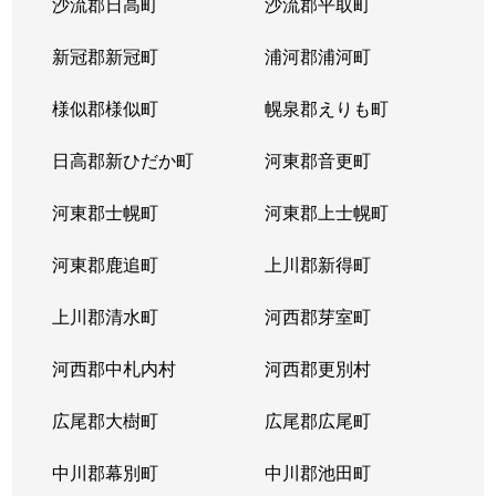
沙流郡日高町
沙流郡平取町
新冠郡新冠町
浦河郡浦河町
様似郡様似町
幌泉郡えりも町
日高郡新ひだか町
河東郡音更町
河東郡士幌町
河東郡上士幌町
河東郡鹿追町
上川郡新得町
上川郡清水町
河西郡芽室町
河西郡中札内村
河西郡更別村
広尾郡大樹町
広尾郡広尾町
中川郡幕別町
中川郡池田町