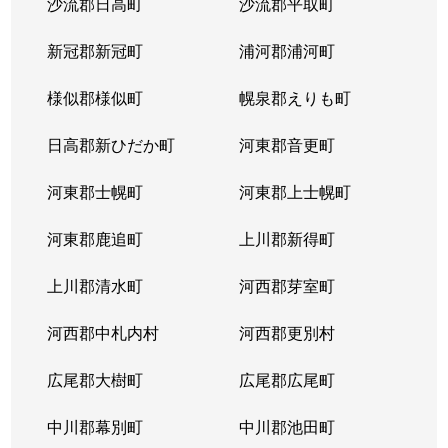
沙流郡日高町
沙流郡平取町
新冠郡新冠町
浦河郡浦河町
様似郡様似町
幌泉郡えりも町
日高郡新ひだか町
河東郡音更町
河東郡士幌町
河東郡上士幌町
河東郡鹿追町
上川郡新得町
上川郡清水町
河西郡芽室町
河西郡中札内村
河西郡更別村
広尾郡大樹町
広尾郡広尾町
中川郡幕別町
中川郡池田町