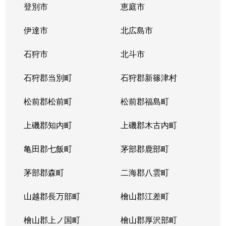
登別市
恵庭市
伊達市
北広島市
石狩市
北斗市
石狩郡当別町
石狩郡新篠津村
松前郡松前町
松前郡福島町
上磯郡知内町
上磯郡木古内町
亀田郡七飯町
茅部郡鹿部町
茅部郡森町
二海郡八雲町
山越郡長万部町
檜山郡江差町
檜山郡上ノ国町
檜山郡厚沢部町