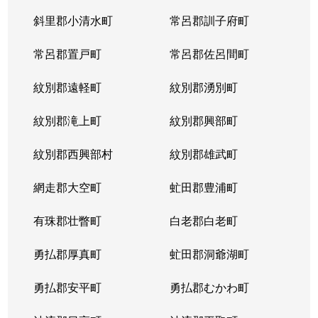
斜里郡小清水町
常呂郡訓子府町
常呂郡置戸町
常呂郡佐呂間町
紋別郡遠軽町
紋別郡湧別町
紋別郡滝上町
紋別郡興部町
紋別郡西興部村
紋別郡雄武町
網走郡大空町
虻田郡豊浦町
有珠郡壮瞥町
白老郡白老町
勇払郡厚真町
虻田郡洞爺湖町
勇払郡安平町
勇払郡むかわ町