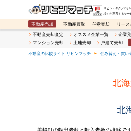
リビン・テクノロジ
場）が運営するサー
不動産売却
不動産買取
任意売却
リース
メタ住宅展示場
ベスト不動産カンパニー
オン
不動産売却査定
オススメ企業一覧
企業
マンション売却
土地売却
戸建て売却
不動産の比較サイト リビンマッチ
住み替え・買い
北海
北
美幌町の転出者数と転入者数の推移です。2