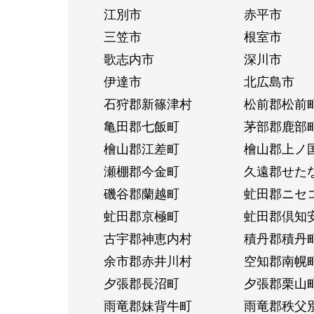
江別市
赤平市
三笠市
根室市
歌志内市
深川市
伊達市
北広島市
石狩郡新篠津村
松前郡松前
亀田郡七飯町
茅部郡鹿部
檜山郡江差町
檜山郡上ノ
瀬棚郡今金町
久遠郡せた
磯谷郡蘭越町
虻田郡ニセ
虻田郡京極町
虻田郡倶知
古宇郡神恵内村
積丹郡積丹
余市郡赤井川村
空知郡南幌
夕張郡長沼町
夕張郡栗山
雨竜郡妹背牛町
雨竜郡秩父