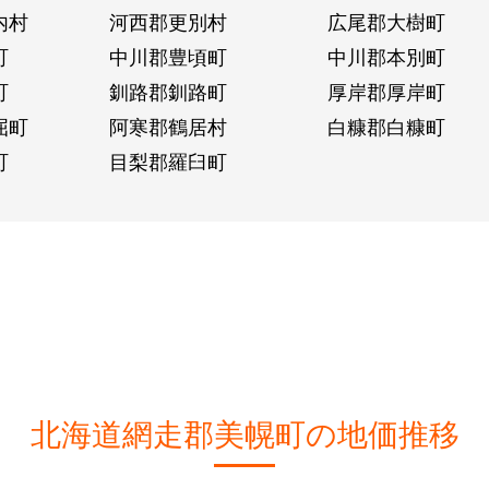
内村
河西郡更別村
広尾郡大樹町
町
中川郡豊頃町
中川郡本別町
町
釧路郡釧路町
厚岸郡厚岸町
屈町
阿寒郡鶴居村
白糠郡白糠町
町
目梨郡羅臼町
北海道網走郡美幌町の地価推移