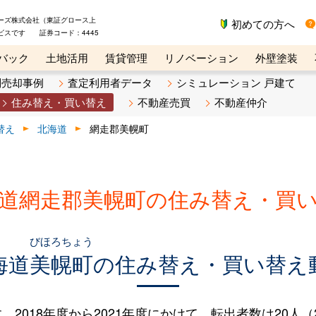
ーズ株式会社（東証グロース上
初めての方へ
ビスです 証券コード：4445
バック
土地活用
賃貸管理
リノベーション
外壁塗装
ライン講座
リビンマガジンBiz
不動産売却ご相談デスク
別売却事例
査定利用者データ
シミュレーション 戸建て
住み替え・買い替え
不動産売買
不動産仲介
替え
北海道
網走郡美幌町
道網走郡美幌町の住み替え・買
びほろちょう
海道
美幌町
の住み替え・買い替え
018年度から2021年度にかけて、転出者数は20人（2.