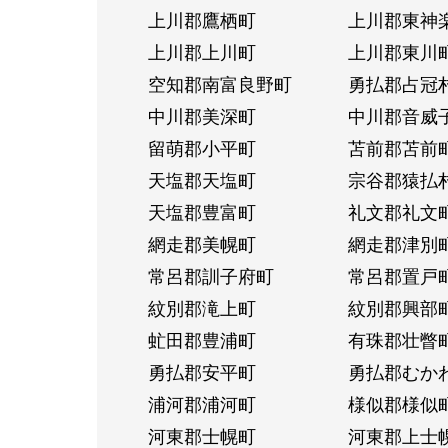
上川郡鷹栖町
上川郡東神
上川郡上川町
上川郡東川
空知郡南富良野町
勇払郡占冠
中川郡美深町
中川郡音威
留萌郡小平町
苫前郡苫前
天塩郡天塩町
宗谷郡猿払
天塩郡豊富町
礼文郡礼文
網走郡美幌町
網走郡津別
常呂郡訓子府町
常呂郡置戸
紋別郡滝上町
紋別郡興部
虻田郡豊浦町
有珠郡壮瞥
勇払郡安平町
勇払郡むか
浦河郡浦河町
様似郡様似
河東郡士幌町
河東郡上士