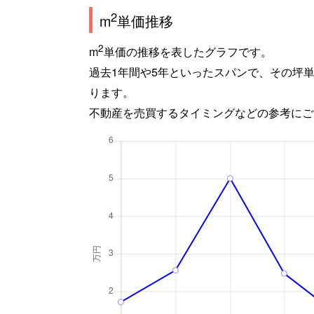
2
m
単価推移
2
m
単価の推移を表したグラフです。
過去1年間や5年といったスパンで、その坪
ります。
不動産を売買するタイミングなどの参考にご