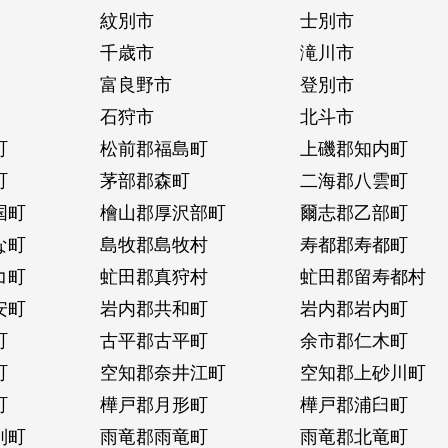
紋別市
士別市
千歳市
滝川市
富良野市
登別市
石狩市
北斗市
町
松前郡福島町
上磯郡知内町
町
茅部郡森町
二海郡八雲町
国町
檜山郡厚沢部町
爾志郡乙部町
な町
島牧郡島牧村
寿都郡寿都町
コ町
虻田郡真狩村
虻田郡留寿都村
安町
岩内郡共和町
岩内郡岩内町
町
古平郡古平町
余市郡仁木町
町
空知郡奈井江町
空知郡上砂川町
町
樺戸郡月形町
樺戸郡浦臼町
別町
雨竜郡雨竜町
雨竜郡北竜町