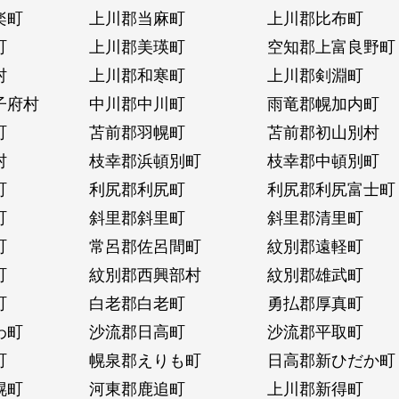
楽町
上川郡当麻町
上川郡比布町
町
上川郡美瑛町
空知郡上富良野町
村
上川郡和寒町
上川郡剣淵町
子府村
中川郡中川町
雨竜郡幌加内町
町
苫前郡羽幌町
苫前郡初山別村
村
枝幸郡浜頓別町
枝幸郡中頓別町
町
利尻郡利尻町
利尻郡利尻富士町
町
斜里郡斜里町
斜里郡清里町
町
常呂郡佐呂間町
紋別郡遠軽町
町
紋別郡西興部村
紋別郡雄武町
町
白老郡白老町
勇払郡厚真町
わ町
沙流郡日高町
沙流郡平取町
町
幌泉郡えりも町
日高郡新ひだか町
幌町
河東郡鹿追町
上川郡新得町