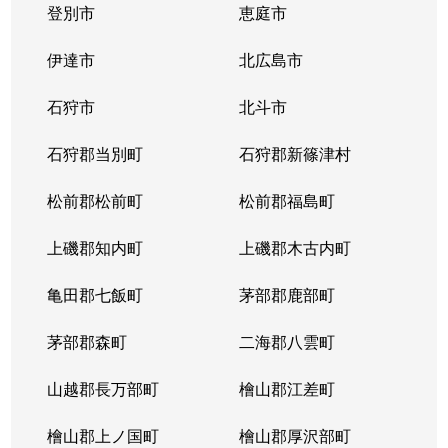
登別市
恵庭市
伊達市
北広島市
石狩市
北斗市
石狩郡当別町
石狩郡新篠津村
松前郡松前町
松前郡福島町
上磯郡知内町
上磯郡木古内町
亀田郡七飯町
茅部郡鹿部町
茅部郡森町
二海郡八雲町
山越郡長万部町
檜山郡江差町
檜山郡上ノ国町
檜山郡厚沢部町