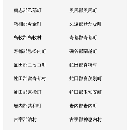
爾志郡乙部町
奥尻郡奥尻町
瀬棚郡今金町
久遠郡せたな町
島牧郡島牧村
寿都郡寿都町
寿都郡黒松内町
磯谷郡蘭越町
虻田郡ニセコ町
虻田郡真狩村
虻田郡留寿都村
虻田郡喜茂別町
虻田郡京極町
虻田郡倶知安町
岩内郡共和町
岩内郡岩内町
古宇郡泊村
古宇郡神恵内村