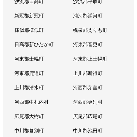
沙流郡日高町
沙流郡平取町
新冠郡新冠町
浦河郡浦河町
様似郡様似町
幌泉郡えりも町
日高郡新ひだか町
河東郡音更町
河東郡士幌町
河東郡上士幌町
河東郡鹿追町
上川郡新得町
上川郡清水町
河西郡芽室町
河西郡中札内村
河西郡更別村
広尾郡大樹町
広尾郡広尾町
中川郡幕別町
中川郡池田町