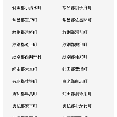
斜里郡小清水町
常呂郡訓子府町
常呂郡置戸町
常呂郡佐呂間町
紋別郡遠軽町
紋別郡湧別町
紋別郡滝上町
紋別郡興部町
紋別郡西興部村
紋別郡雄武町
網走郡大空町
虻田郡豊浦町
有珠郡壮瞥町
白老郡白老町
勇払郡厚真町
虻田郡洞爺湖町
勇払郡安平町
勇払郡むかわ町