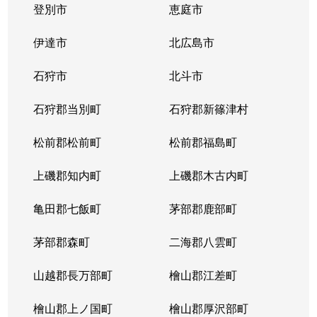
登別市
恵庭市
伊達市
北広島市
石狩市
北斗市
石狩郡当別町
石狩郡新篠津村
松前郡松前町
松前郡福島町
上磯郡知内町
上磯郡木古内町
亀田郡七飯町
茅部郡鹿部町
茅部郡森町
二海郡八雲町
山越郡長万部町
檜山郡江差町
檜山郡上ノ国町
檜山郡厚沢部町