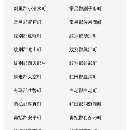
斜里郡小清水町
常呂郡訓子府町
常呂郡置戸町
常呂郡佐呂間町
紋別郡遠軽町
紋別郡湧別町
紋別郡滝上町
紋別郡興部町
紋別郡西興部村
紋別郡雄武町
網走郡大空町
虻田郡豊浦町
有珠郡壮瞥町
白老郡白老町
勇払郡厚真町
虻田郡洞爺湖町
勇払郡安平町
勇払郡むかわ町