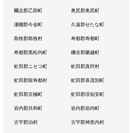
爾志郡乙部町
奥尻郡奥尻町
瀬棚郡今金町
久遠郡せたな町
島牧郡島牧村
寿都郡寿都町
寿都郡黒松内町
磯谷郡蘭越町
虻田郡ニセコ町
虻田郡真狩村
虻田郡留寿都村
虻田郡喜茂別町
虻田郡京極町
虻田郡倶知安町
岩内郡共和町
岩内郡岩内町
古宇郡泊村
古宇郡神恵内村