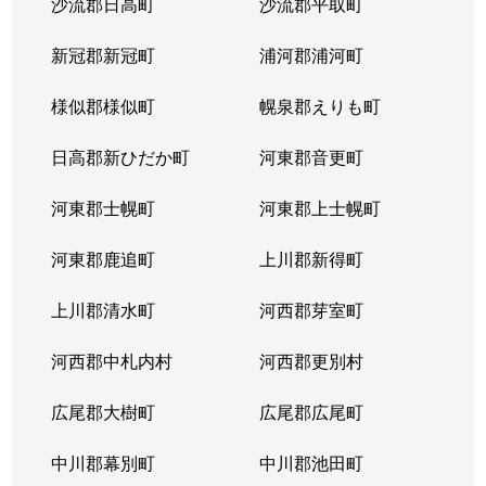
沙流郡日高町
沙流郡平取町
新冠郡新冠町
浦河郡浦河町
様似郡様似町
幌泉郡えりも町
日高郡新ひだか町
河東郡音更町
河東郡士幌町
河東郡上士幌町
河東郡鹿追町
上川郡新得町
上川郡清水町
河西郡芽室町
河西郡中札内村
河西郡更別村
広尾郡大樹町
広尾郡広尾町
中川郡幕別町
中川郡池田町