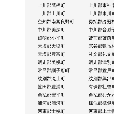
上川郡鷹栖町
上川郡東神
上川郡上川町
上川郡東川
空知郡南富良野町
勇払郡占冠
中川郡美深町
中川郡音威
留萌郡小平町
苫前郡苫前
天塩郡天塩町
宗谷郡猿払
天塩郡豊富町
礼文郡礼文
網走郡美幌町
網走郡津別
常呂郡訓子府町
常呂郡置戸
紋別郡滝上町
紋別郡興部
虻田郡豊浦町
有珠郡壮瞥
勇払郡安平町
勇払郡むか
浦河郡浦河町
様似郡様似
河東郡士幌町
河東郡上士