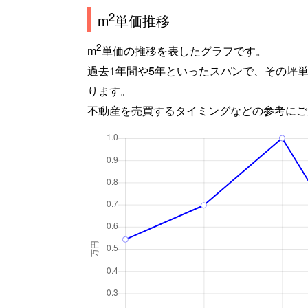
2
m
単価推移
2
m
単価の推移を表したグラフです。
過去1年間や5年といったスパンで、その坪
ります。
不動産を売買するタイミングなどの参考にご