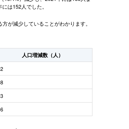
年には152人でした。
る方が減少していることがわかります。
人口増減数（人）
82
58
33
36