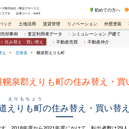
ーズ株式会社（東証グロース上
初めての方へ
ビスです 証券コード：4445
バック
土地活用
賃貸管理
リノベーション
外壁塗装
ライン講座
リビンマガジンBiz
不動産売却ご相談デスク
別売却事例
査定利用者データ
シミュレーション 戸建て
住み替え・買い替え
不動産売買
不動産仲介
替え
北海道
幌泉郡えりも町
道幌泉郡えりも町の住み替え・買
えりもちょう
道
えりも町
の住み替え・買い替
2018年度から2021年度にかけて、転出者数は29人（1