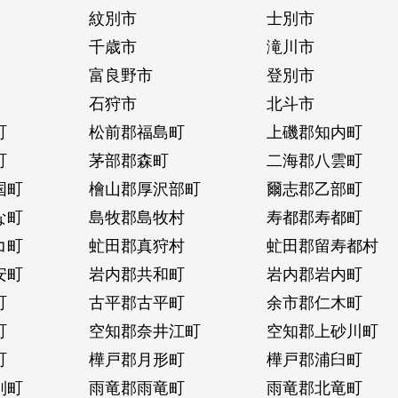
紋別市
士別市
千歳市
滝川市
富良野市
登別市
石狩市
北斗市
町
松前郡福島町
上磯郡知内町
町
茅部郡森町
二海郡八雲町
国町
檜山郡厚沢部町
爾志郡乙部町
な町
島牧郡島牧村
寿都郡寿都町
コ町
虻田郡真狩村
虻田郡留寿都村
安町
岩内郡共和町
岩内郡岩内町
町
古平郡古平町
余市郡仁木町
町
空知郡奈井江町
空知郡上砂川町
町
樺戸郡月形町
樺戸郡浦臼町
別町
雨竜郡雨竜町
雨竜郡北竜町