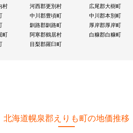
内村
河西郡更別村
広尾郡大樹町
町
中川郡豊頃町
中川郡本別町
町
釧路郡釧路町
厚岸郡厚岸町
屈町
阿寒郡鶴居村
白糠郡白糠町
町
目梨郡羅臼町
北海道幌泉郡えりも町の地価推移