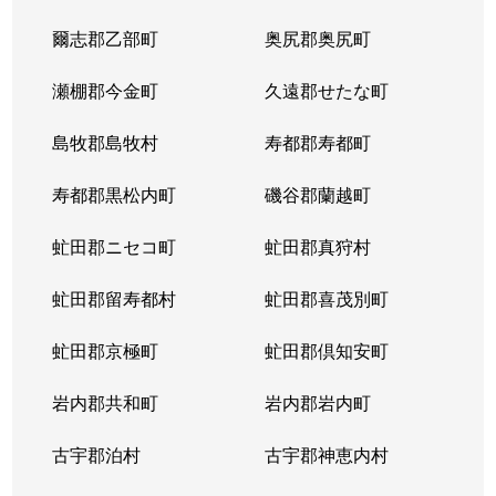
爾志郡乙部町
奥尻郡奥尻町
瀬棚郡今金町
久遠郡せたな町
島牧郡島牧村
寿都郡寿都町
寿都郡黒松内町
磯谷郡蘭越町
虻田郡ニセコ町
虻田郡真狩村
虻田郡留寿都村
虻田郡喜茂別町
虻田郡京極町
虻田郡倶知安町
岩内郡共和町
岩内郡岩内町
古宇郡泊村
古宇郡神恵内村