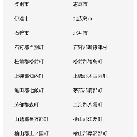
登別市
恵庭市
伊達市
北広島市
石狩市
北斗市
石狩郡当別町
石狩郡新篠津村
松前郡松前町
松前郡福島町
上磯郡知内町
上磯郡木古内町
亀田郡七飯町
茅部郡鹿部町
茅部郡森町
二海郡八雲町
山越郡長万部町
檜山郡江差町
檜山郡上ノ国町
檜山郡厚沢部町