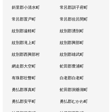
斜里郡小清水町
常呂郡訓子府町
常呂郡置戸町
常呂郡佐呂間町
紋別郡遠軽町
紋別郡湧別町
紋別郡滝上町
紋別郡興部町
紋別郡西興部村
紋別郡雄武町
網走郡大空町
虻田郡豊浦町
有珠郡壮瞥町
白老郡白老町
勇払郡厚真町
虻田郡洞爺湖町
勇払郡安平町
勇払郡むかわ町