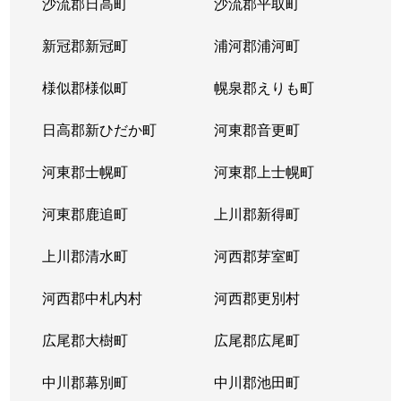
沙流郡日高町
沙流郡平取町
新冠郡新冠町
浦河郡浦河町
様似郡様似町
幌泉郡えりも町
日高郡新ひだか町
河東郡音更町
河東郡士幌町
河東郡上士幌町
河東郡鹿追町
上川郡新得町
上川郡清水町
河西郡芽室町
河西郡中札内村
河西郡更別村
広尾郡大樹町
広尾郡広尾町
中川郡幕別町
中川郡池田町