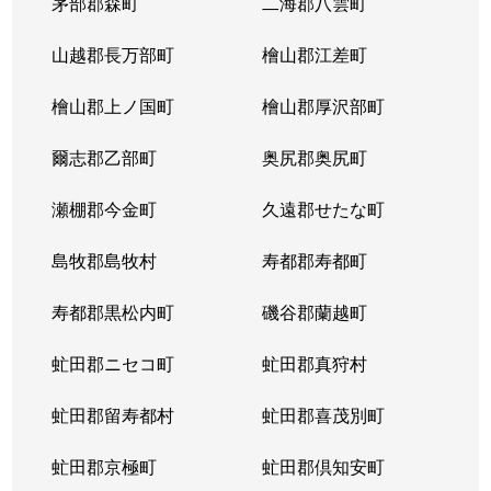
茅部郡森町
二海郡八雲町
山越郡長万部町
檜山郡江差町
檜山郡上ノ国町
檜山郡厚沢部町
爾志郡乙部町
奥尻郡奥尻町
瀬棚郡今金町
久遠郡せたな町
島牧郡島牧村
寿都郡寿都町
寿都郡黒松内町
磯谷郡蘭越町
虻田郡ニセコ町
虻田郡真狩村
虻田郡留寿都村
虻田郡喜茂別町
虻田郡京極町
虻田郡倶知安町