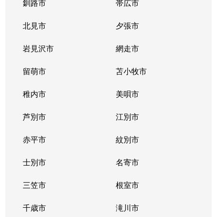
釧路市
帯広市
北見市
夕張市
岩見沢市
網走市
留萌市
苫小牧市
稚内市
美唄市
芦別市
江別市
赤平市
紋別市
士別市
名寄市
三笠市
根室市
千歳市
滝川市