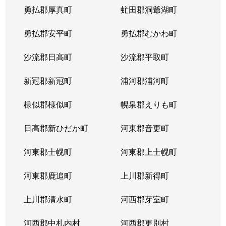
勇払郡厚真町
虻田郡洞爺湖町
勇払郡安平町
勇払郡むかわ町
沙流郡日高町
沙流郡平取町
新冠郡新冠町
浦河郡浦河町
様似郡様似町
幌泉郡えりも町
日高郡新ひだか町
河東郡音更町
河東郡士幌町
河東郡上士幌町
河東郡鹿追町
上川郡新得町
上川郡清水町
河西郡芽室町
河西郡中札内村
河西郡更別村