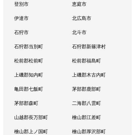
登別市
恵庭市
伊達市
北広島市
石狩市
北斗市
石狩郡当別町
石狩郡新篠津村
松前郡松前町
松前郡福島町
上磯郡知内町
上磯郡木古内町
亀田郡七飯町
茅部郡鹿部町
茅部郡森町
二海郡八雲町
山越郡長万部町
檜山郡江差町
檜山郡上ノ国町
檜山郡厚沢部町