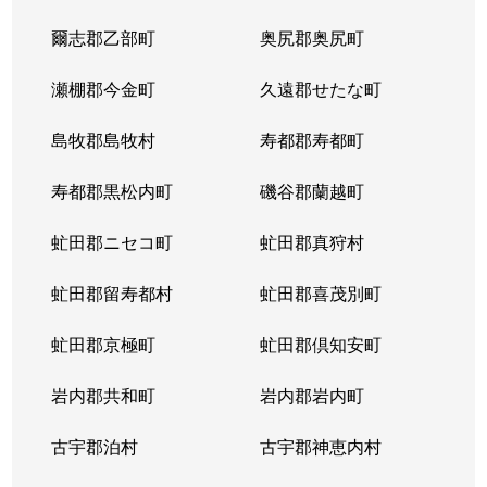
爾志郡乙部町
奥尻郡奥尻町
瀬棚郡今金町
久遠郡せたな町
島牧郡島牧村
寿都郡寿都町
寿都郡黒松内町
磯谷郡蘭越町
虻田郡ニセコ町
虻田郡真狩村
虻田郡留寿都村
虻田郡喜茂別町
虻田郡京極町
虻田郡倶知安町
岩内郡共和町
岩内郡岩内町
古宇郡泊村
古宇郡神恵内村