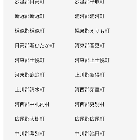
沙流郡日高町
沙流郡平取町
新冠郡新冠町
浦河郡浦河町
様似郡様似町
幌泉郡えりも町
日高郡新ひだか町
河東郡音更町
河東郡士幌町
河東郡上士幌町
河東郡鹿追町
上川郡新得町
上川郡清水町
河西郡芽室町
河西郡中札内村
河西郡更別村
広尾郡大樹町
広尾郡広尾町
中川郡幕別町
中川郡池田町