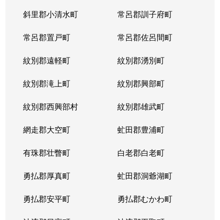
斜里郡小清水町
常呂郡訓子府町
常呂郡置戸町
常呂郡佐呂間町
紋別郡遠軽町
紋別郡湧別町
紋別郡滝上町
紋別郡興部町
紋別郡西興部村
紋別郡雄武町
網走郡大空町
虻田郡豊浦町
有珠郡壮瞥町
白老郡白老町
勇払郡厚真町
虻田郡洞爺湖町
勇払郡安平町
勇払郡むかわ町