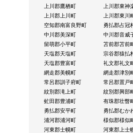
上川郡鷹栖町
上川郡東神
上川郡上川町
上川郡東川
空知郡南富良野町
勇払郡占冠
中川郡美深町
中川郡音威
留萌郡小平町
苫前郡苫前
天塩郡天塩町
宗谷郡猿払
天塩郡豊富町
礼文郡礼文
網走郡美幌町
網走郡津別
常呂郡訓子府町
常呂郡置戸
紋別郡滝上町
紋別郡興部
虻田郡豊浦町
有珠郡壮瞥
勇払郡安平町
勇払郡むか
浦河郡浦河町
様似郡様似
河東郡士幌町
河東郡上士