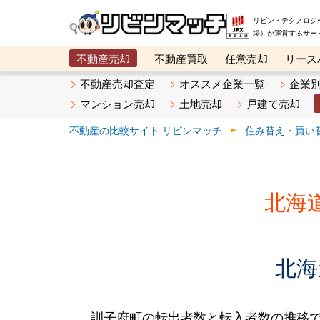
リビン・テクノロジ
場）が運営するサー
不動産売却
不動産買取
任意売却
リース
メタ住宅展示場
ベスト不動産カンパニー
オン
不動産売却査定
オススメ企業一覧
企業
マンション売却
土地売却
戸建て売却
不動産の比較サイト リビンマッチ
住み替え・買い
北海
北海
訓子府町の転出者数と転入者数の推移です。