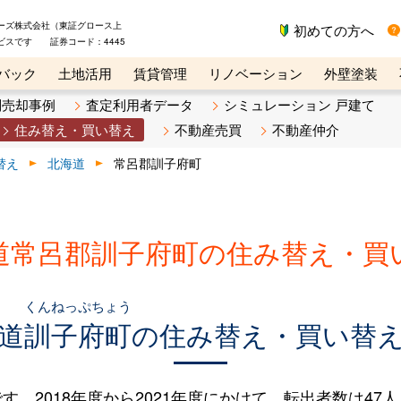
ーズ株式会社（東証グロース上
初めての方へ
ビスです 証券コード：4445
バック
土地活用
賃貸管理
リノベーション
外壁塗装
ライン講座
リビンマガジンBiz
不動産売却ご相談デスク
別売却事例
査定利用者データ
シミュレーション 戸建て
住み替え・買い替え
不動産売買
不動産仲介
替え
北海道
常呂郡訓子府町
道常呂郡訓子府町の住み替え・買
くんねっぷちょう
道
訓子府町
の住み替え・買い替
2018年度から2021年度にかけて、転出者数は47人（2