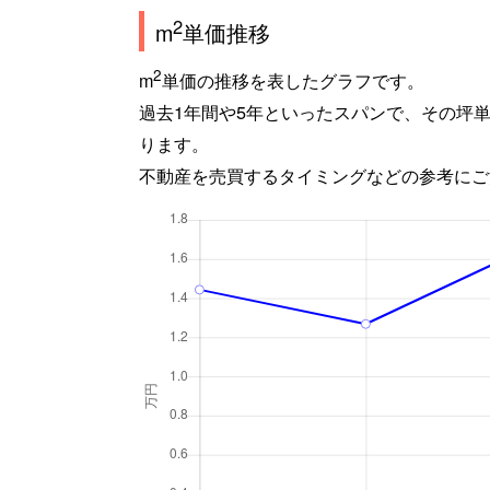
2
m
単価推移
2
m
単価の推移を表したグラフです。
過去1年間や5年といったスパンで、その坪
ります。
不動産を売買するタイミングなどの参考にご