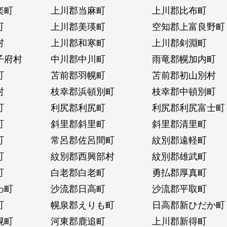
楽町
上川郡当麻町
上川郡比布町
町
上川郡美瑛町
空知郡上富良野町
村
上川郡和寒町
上川郡剣淵町
子府村
中川郡中川町
雨竜郡幌加内町
町
苫前郡羽幌町
苫前郡初山別村
村
枝幸郡浜頓別町
枝幸郡中頓別町
町
利尻郡利尻町
利尻郡利尻富士町
町
斜里郡斜里町
斜里郡清里町
町
常呂郡佐呂間町
紋別郡遠軽町
町
紋別郡西興部村
紋別郡雄武町
町
白老郡白老町
勇払郡厚真町
わ町
沙流郡日高町
沙流郡平取町
町
幌泉郡えりも町
日高郡新ひだか町
幌町
河東郡鹿追町
上川郡新得町