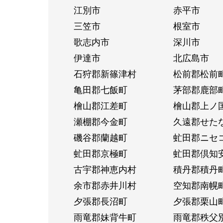
江別市
赤平市
三笠市
根室市
歌志内市
深川市
伊達市
北広島市
石狩郡新篠津村
松前郡松前
亀田郡七飯町
茅部郡鹿部
檜山郡江差町
檜山郡上ノ
瀬棚郡今金町
久遠郡せた
磯谷郡蘭越町
虻田郡ニセ
虻田郡京極町
虻田郡倶知
古宇郡神恵内村
積丹郡積丹
余市郡赤井川村
空知郡南幌
夕張郡長沼町
夕張郡栗山
雨竜郡妹背牛町
雨竜郡秩父