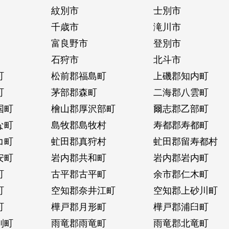
紋別市
士別市
千歳市
滝川市
富良野市
登別市
石狩市
北斗市
町
松前郡福島町
上磯郡知内町
町
茅部郡森町
二海郡八雲町
国町
檜山郡厚沢部町
爾志郡乙部町
な町
島牧郡島牧村
寿都郡寿都町
コ町
虻田郡真狩村
虻田郡留寿都村
安町
岩内郡共和町
岩内郡岩内町
町
古平郡古平町
余市郡仁木町
町
空知郡奈井江町
空知郡上砂川町
町
樺戸郡月形町
樺戸郡浦臼町
別町
雨竜郡雨竜町
雨竜郡北竜町