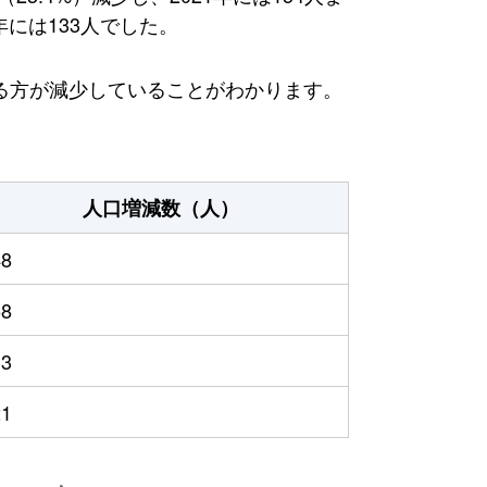
年には133人でした。
る方が減少していることがわかります。
人口増減数（人）
48
58
33
21