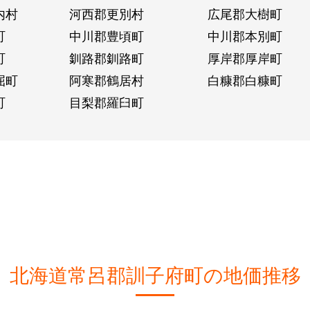
内村
河西郡更別村
広尾郡大樹町
町
中川郡豊頃町
中川郡本別町
町
釧路郡釧路町
厚岸郡厚岸町
屈町
阿寒郡鶴居村
白糠郡白糠町
町
目梨郡羅臼町
北海道常呂郡訓子府町の地価推移