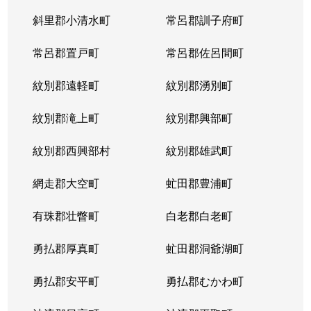
斜里郡小清水町
常呂郡訓子府町
常呂郡置戸町
常呂郡佐呂間町
紋別郡遠軽町
紋別郡湧別町
紋別郡滝上町
紋別郡興部町
紋別郡西興部村
紋別郡雄武町
網走郡大空町
虻田郡豊浦町
有珠郡壮瞥町
白老郡白老町
勇払郡厚真町
虻田郡洞爺湖町
勇払郡安平町
勇払郡むかわ町