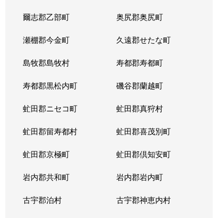
爾志郡乙部町
奥尻郡奥尻町
瀬棚郡今金町
久遠郡せたな町
島牧郡島牧村
寿都郡寿都町
寿都郡黒松内町
磯谷郡蘭越町
虻田郡ニセコ町
虻田郡真狩村
虻田郡留寿都村
虻田郡喜茂別町
虻田郡京極町
虻田郡倶知安町
岩内郡共和町
岩内郡岩内町
古宇郡泊村
古宇郡神恵内村