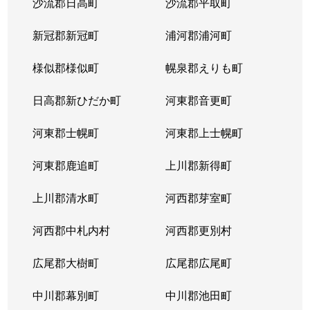
沙流郡日高町
沙流郡平取町
新冠郡新冠町
浦河郡浦河町
様似郡様似町
幌泉郡えりも町
日高郡新ひだか町
河東郡音更町
河東郡士幌町
河東郡上士幌町
河東郡鹿追町
上川郡新得町
上川郡清水町
河西郡芽室町
河西郡中札内村
河西郡更別村
広尾郡大樹町
広尾郡広尾町
中川郡幕別町
中川郡池田町