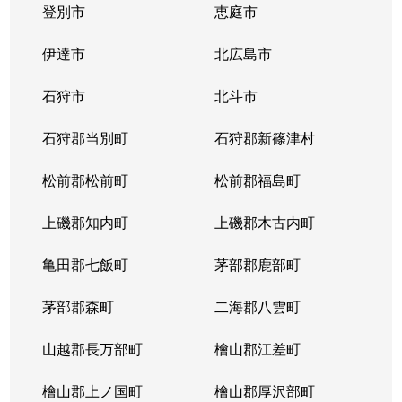
登別市
恵庭市
伊達市
北広島市
石狩市
北斗市
石狩郡当別町
石狩郡新篠津村
松前郡松前町
松前郡福島町
上磯郡知内町
上磯郡木古内町
亀田郡七飯町
茅部郡鹿部町
茅部郡森町
二海郡八雲町
山越郡長万部町
檜山郡江差町
檜山郡上ノ国町
檜山郡厚沢部町