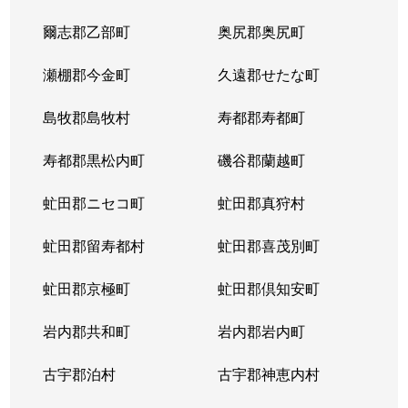
爾志郡乙部町
奥尻郡奥尻町
瀬棚郡今金町
久遠郡せたな町
島牧郡島牧村
寿都郡寿都町
寿都郡黒松内町
磯谷郡蘭越町
虻田郡ニセコ町
虻田郡真狩村
虻田郡留寿都村
虻田郡喜茂別町
虻田郡京極町
虻田郡倶知安町
岩内郡共和町
岩内郡岩内町
古宇郡泊村
古宇郡神恵内村