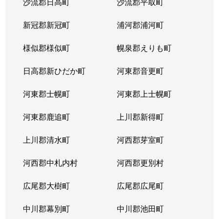
沙流郡日高町
沙流郡平取町
新冠郡新冠町
浦河郡浦河町
様似郡様似町
幌泉郡えりも町
日高郡新ひだか町
河東郡音更町
河東郡士幌町
河東郡上士幌町
河東郡鹿追町
上川郡新得町
上川郡清水町
河西郡芽室町
河西郡中札内村
河西郡更別村
広尾郡大樹町
広尾郡広尾町
中川郡幕別町
中川郡池田町