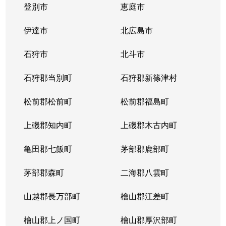
登別市
恵庭市
伊達市
北広島市
石狩市
北斗市
石狩郡当別町
石狩郡新篠津村
松前郡松前町
松前郡福島町
上磯郡知内町
上磯郡木古内町
亀田郡七飯町
茅部郡鹿部町
茅部郡森町
二海郡八雲町
山越郡長万部町
檜山郡江差町
檜山郡上ノ国町
檜山郡厚沢部町