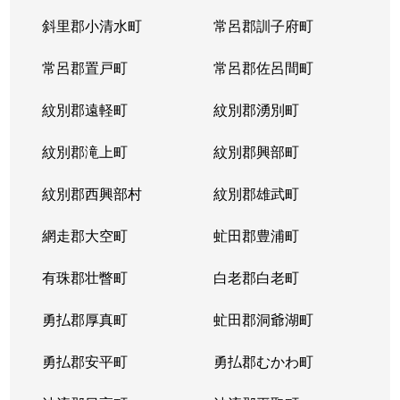
斜里郡小清水町
常呂郡訓子府町
常呂郡置戸町
常呂郡佐呂間町
紋別郡遠軽町
紋別郡湧別町
紋別郡滝上町
紋別郡興部町
紋別郡西興部村
紋別郡雄武町
網走郡大空町
虻田郡豊浦町
有珠郡壮瞥町
白老郡白老町
勇払郡厚真町
虻田郡洞爺湖町
勇払郡安平町
勇払郡むかわ町