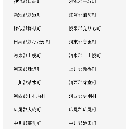
沙流郡日高町
沙流郡平取町
新冠郡新冠町
浦河郡浦河町
様似郡様似町
幌泉郡えりも町
日高郡新ひだか町
河東郡音更町
河東郡士幌町
河東郡上士幌町
河東郡鹿追町
上川郡新得町
上川郡清水町
河西郡芽室町
河西郡中札内村
河西郡更別村
広尾郡大樹町
広尾郡広尾町
中川郡幕別町
中川郡池田町