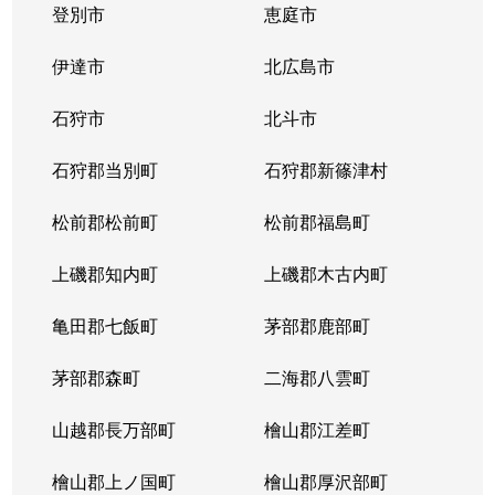
登別市
恵庭市
伊達市
北広島市
石狩市
北斗市
石狩郡当別町
石狩郡新篠津村
松前郡松前町
松前郡福島町
上磯郡知内町
上磯郡木古内町
亀田郡七飯町
茅部郡鹿部町
茅部郡森町
二海郡八雲町
山越郡長万部町
檜山郡江差町
檜山郡上ノ国町
檜山郡厚沢部町