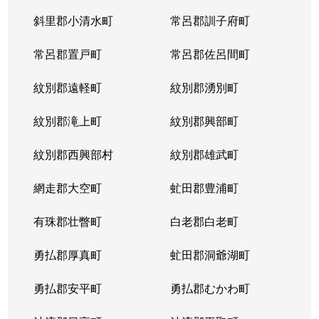
斜里郡小清水町
常呂郡訓子府町
常呂郡置戸町
常呂郡佐呂間町
紋別郡遠軽町
紋別郡湧別町
紋別郡滝上町
紋別郡興部町
紋別郡西興部村
紋別郡雄武町
網走郡大空町
虻田郡豊浦町
有珠郡壮瞥町
白老郡白老町
勇払郡厚真町
虻田郡洞爺湖町
勇払郡安平町
勇払郡むかわ町