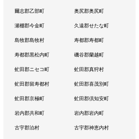
爾志郡乙部町
奥尻郡奥尻町
瀬棚郡今金町
久遠郡せたな町
島牧郡島牧村
寿都郡寿都町
寿都郡黒松内町
磯谷郡蘭越町
虻田郡ニセコ町
虻田郡真狩村
虻田郡留寿都村
虻田郡喜茂別町
虻田郡京極町
虻田郡倶知安町
岩内郡共和町
岩内郡岩内町
古宇郡泊村
古宇郡神恵内村