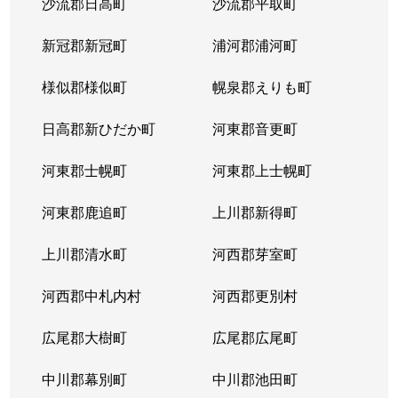
沙流郡日高町
沙流郡平取町
新冠郡新冠町
浦河郡浦河町
様似郡様似町
幌泉郡えりも町
日高郡新ひだか町
河東郡音更町
河東郡士幌町
河東郡上士幌町
河東郡鹿追町
上川郡新得町
上川郡清水町
河西郡芽室町
河西郡中札内村
河西郡更別村
広尾郡大樹町
広尾郡広尾町
中川郡幕別町
中川郡池田町