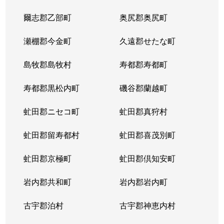
爾志郡乙部町
奥尻郡奥尻町
瀬棚郡今金町
久遠郡せたな町
島牧郡島牧村
寿都郡寿都町
寿都郡黒松内町
磯谷郡蘭越町
虻田郡ニセコ町
虻田郡真狩村
虻田郡留寿都村
虻田郡喜茂別町
虻田郡京極町
虻田郡倶知安町
岩内郡共和町
岩内郡岩内町
古宇郡泊村
古宇郡神恵内村