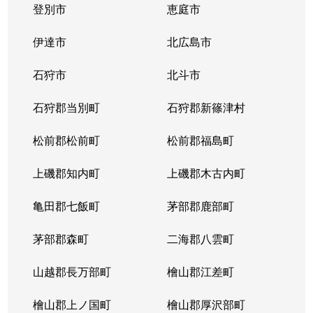
登別市
恵庭市
伊達市
北広島市
石狩市
北斗市
石狩郡当別町
石狩郡新篠津村
松前郡松前町
松前郡福島町
上磯郡知内町
上磯郡木古内町
亀田郡七飯町
茅部郡鹿部町
茅部郡森町
二海郡八雲町
山越郡長万部町
檜山郡江差町
檜山郡上ノ国町
檜山郡厚沢部町