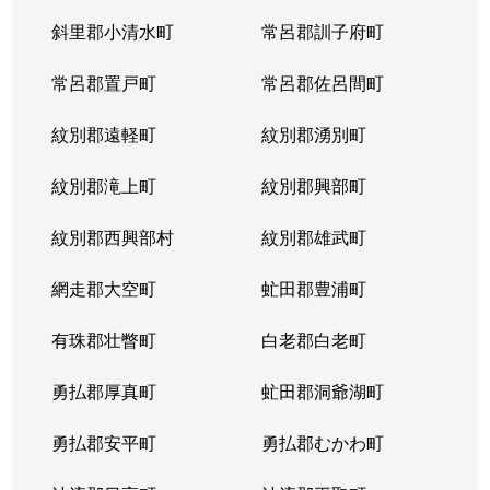
斜里郡小清水町
常呂郡訓子府町
常呂郡置戸町
常呂郡佐呂間町
紋別郡遠軽町
紋別郡湧別町
紋別郡滝上町
紋別郡興部町
紋別郡西興部村
紋別郡雄武町
網走郡大空町
虻田郡豊浦町
有珠郡壮瞥町
白老郡白老町
勇払郡厚真町
虻田郡洞爺湖町
勇払郡安平町
勇払郡むかわ町