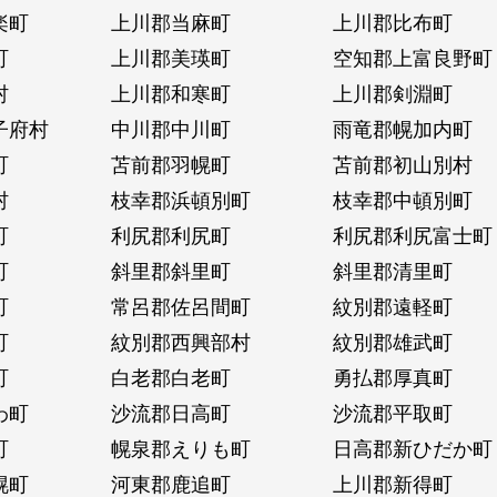
楽町
上川郡当麻町
上川郡比布町
町
上川郡美瑛町
空知郡上富良野町
村
上川郡和寒町
上川郡剣淵町
子府村
中川郡中川町
雨竜郡幌加内町
町
苫前郡羽幌町
苫前郡初山別村
村
枝幸郡浜頓別町
枝幸郡中頓別町
町
利尻郡利尻町
利尻郡利尻富士町
町
斜里郡斜里町
斜里郡清里町
町
常呂郡佐呂間町
紋別郡遠軽町
町
紋別郡西興部村
紋別郡雄武町
町
白老郡白老町
勇払郡厚真町
わ町
沙流郡日高町
沙流郡平取町
町
幌泉郡えりも町
日高郡新ひだか町
幌町
河東郡鹿追町
上川郡新得町