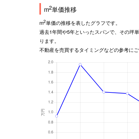
2
m
単価推移
2
m
単価の推移を表したグラフです。
過去1年間や5年といったスパンで、その坪
ります。
不動産を売買するタイミングなどの参考にご