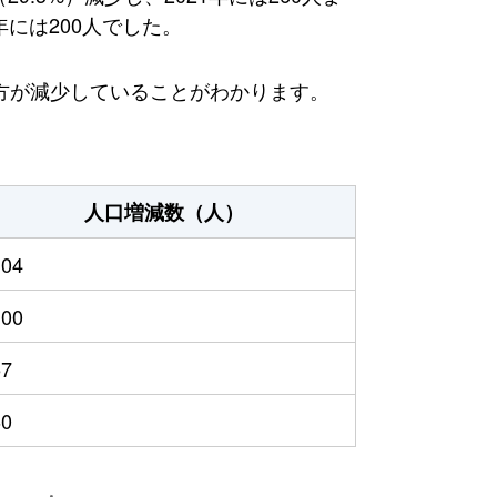
年には200人でした。
方が減少していることがわかります。
人口増減数（人）
104
100
57
60