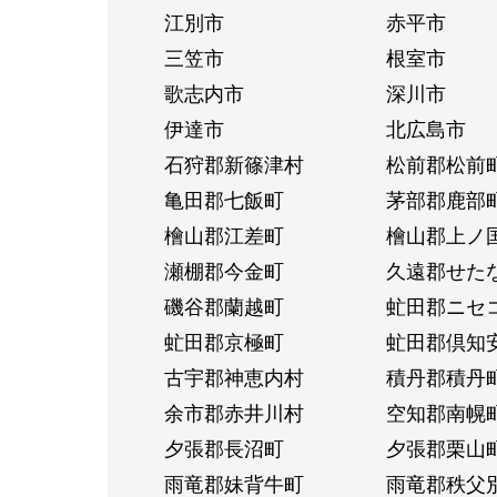
江別市
赤平市
三笠市
根室市
歌志内市
深川市
伊達市
北広島市
石狩郡新篠津村
松前郡松前
亀田郡七飯町
茅部郡鹿部
檜山郡江差町
檜山郡上ノ
瀬棚郡今金町
久遠郡せた
磯谷郡蘭越町
虻田郡ニセ
虻田郡京極町
虻田郡倶知
古宇郡神恵内村
積丹郡積丹
余市郡赤井川村
空知郡南幌
夕張郡長沼町
夕張郡栗山
雨竜郡妹背牛町
雨竜郡秩父