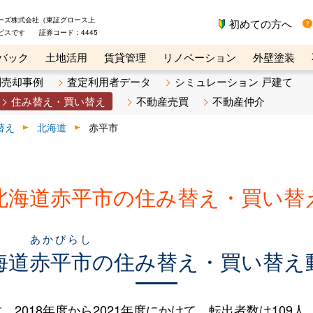
ーズ株式会社（東証グロース上
初めての方へ
ビスです 証券コード：4445
バック
土地活用
賃貸管理
リノベーション
外壁塗装
ライン講座
リビンマガジンBiz
不動産売却ご相談デスク
別売却事例
査定利用者データ
シミュレーション 戸建て
住み替え・買い替え
不動産売買
不動産仲介
替え
北海道
赤平市
北海道赤平市の住み替え・買い替
あかびらし
海道
赤平市
の住み替え・買い替え
018年度から2021年度にかけて、転出者数は109人（29