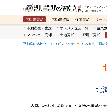
リビン・テクノロジ
場）が運営するサー
不動産売却
不動産買取
任意売却
リース
メタ住宅展示場
ベスト不動産カンパニー
オン
不動産売却査定
オススメ企業一覧
企業
マンション売却
土地売却
戸建て売却
不動産の比較サイト リビンマッチ
住み替え・買い
北
赤平市の転出者数と転入者数の推移です。2