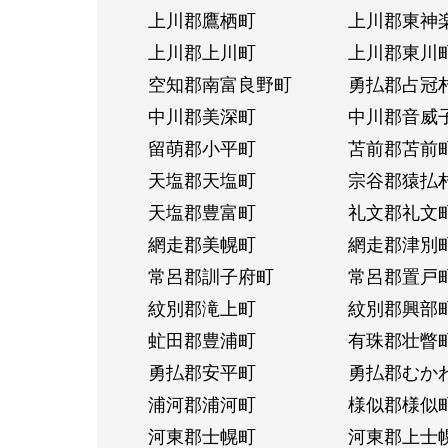
上川郡鷹栖町
上川郡東神
上川郡上川町
上川郡東川
空知郡南富良野町
勇払郡占冠
中川郡美深町
中川郡音威
留萌郡小平町
苫前郡苫前
天塩郡天塩町
宗谷郡猿払
天塩郡豊富町
礼文郡礼文
網走郡美幌町
網走郡津別
常呂郡訓子府町
常呂郡置戸
紋別郡滝上町
紋別郡興部
虻田郡豊浦町
有珠郡壮瞥
勇払郡安平町
勇払郡むか
浦河郡浦河町
様似郡様似
河東郡士幌町
河東郡上士