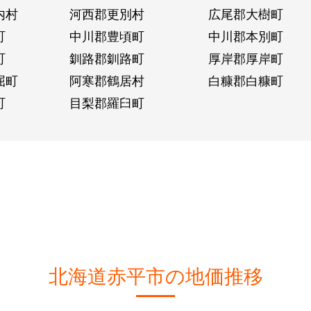
内村
河西郡更別村
広尾郡大樹町
町
中川郡豊頃町
中川郡本別町
町
釧路郡釧路町
厚岸郡厚岸町
屈町
阿寒郡鶴居村
白糠郡白糠町
町
目梨郡羅臼町
北海道赤平市の地価推移