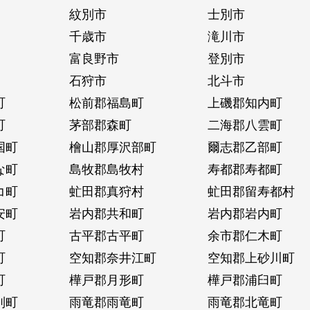
紋別市
士別市
千歳市
滝川市
富良野市
登別市
石狩市
北斗市
町
松前郡福島町
上磯郡知内町
町
茅部郡森町
二海郡八雲町
国町
檜山郡厚沢部町
爾志郡乙部町
な町
島牧郡島牧村
寿都郡寿都町
コ町
虻田郡真狩村
虻田郡留寿都村
安町
岩内郡共和町
岩内郡岩内町
町
古平郡古平町
余市郡仁木町
町
空知郡奈井江町
空知郡上砂川町
町
樺戸郡月形町
樺戸郡浦臼町
別町
雨竜郡雨竜町
雨竜郡北竜町