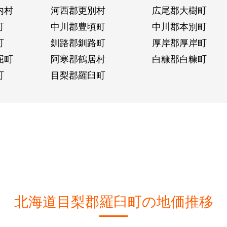
内村
河西郡更別村
広尾郡大樹町
町
中川郡豊頃町
中川郡本別町
町
釧路郡釧路町
厚岸郡厚岸町
屈町
阿寒郡鶴居村
白糠郡白糠町
町
目梨郡羅臼町
北海道目梨郡羅臼町の地価推移