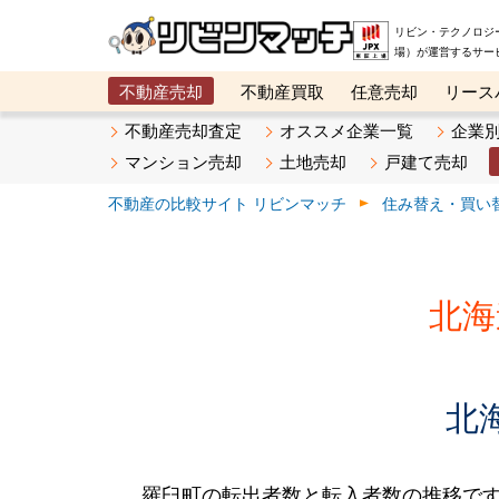
リビン・テクノロジ
場）が運営するサー
不動産売却
不動産買取
任意売却
リース
メタ住宅展示場
ベスト不動産カンパニー
オン
不動産売却査定
オススメ企業一覧
企業
マンション売却
土地売却
戸建て売却
不動産の比較サイト リビンマッチ
住み替え・買い
北海
北
羅臼町の転出者数と転入者数の推移です。2