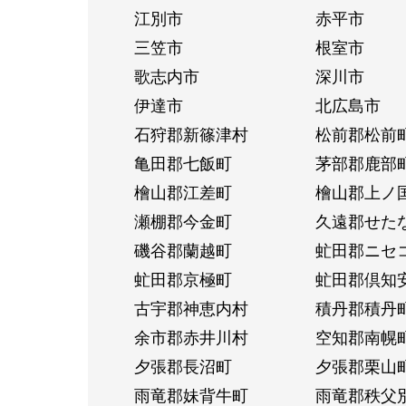
江別市
赤平市
三笠市
根室市
歌志内市
深川市
伊達市
北広島市
石狩郡新篠津村
松前郡松前
亀田郡七飯町
茅部郡鹿部
檜山郡江差町
檜山郡上ノ
瀬棚郡今金町
久遠郡せた
磯谷郡蘭越町
虻田郡ニセ
虻田郡京極町
虻田郡倶知
古宇郡神恵内村
積丹郡積丹
余市郡赤井川村
空知郡南幌
夕張郡長沼町
夕張郡栗山
雨竜郡妹背牛町
雨竜郡秩父