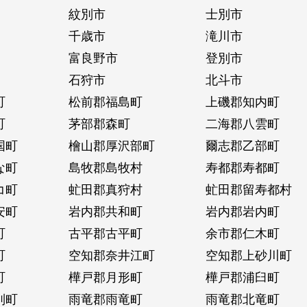
紋別市
士別市
千歳市
滝川市
富良野市
登別市
石狩市
北斗市
町
松前郡福島町
上磯郡知内町
町
茅部郡森町
二海郡八雲町
国町
檜山郡厚沢部町
爾志郡乙部町
な町
島牧郡島牧村
寿都郡寿都町
コ町
虻田郡真狩村
虻田郡留寿都村
安町
岩内郡共和町
岩内郡岩内町
町
古平郡古平町
余市郡仁木町
町
空知郡奈井江町
空知郡上砂川町
町
樺戸郡月形町
樺戸郡浦臼町
別町
雨竜郡雨竜町
雨竜郡北竜町