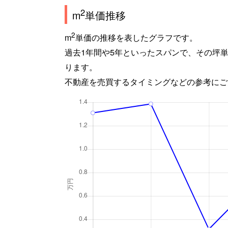
2
m
単価推移
2
m
単価の推移を表したグラフです。
過去1年間や5年といったスパンで、その坪
ります。
不動産を売買するタイミングなどの参考にご