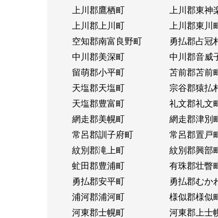
上川郡鷹栖町
上川郡東神
上川郡上川町
上川郡東川
空知郡南富良野町
勇払郡占冠
中川郡美深町
中川郡音威
留萌郡小平町
苫前郡苫前
天塩郡天塩町
宗谷郡猿払
天塩郡豊富町
礼文郡礼文
網走郡美幌町
網走郡津別
常呂郡訓子府町
常呂郡置戸
紋別郡滝上町
紋別郡興部
虻田郡豊浦町
有珠郡壮瞥
勇払郡安平町
勇払郡むか
浦河郡浦河町
様似郡様似
河東郡士幌町
河東郡上士