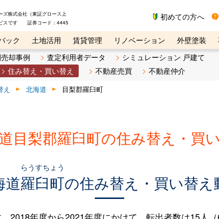
ーズ株式会社（東証グロース上
初めての方へ
ビスです 証券コード：4445
バック
土地活用
賃貸管理
リノベーション
外壁塗装
ライン講座
リビンマガジンBiz
不動産売却ご相談デスク
別売却事例
査定利用者データ
シミュレーション 戸建て
住み替え・買い替え
不動産売買
不動産仲介
替え
北海道
目梨郡羅臼町
道目梨郡羅臼町の住み替え・買
らうすちょう
海道
羅臼町
の住み替え・買い替え
018年度から2021年度にかけて、転出者数は15人（6.