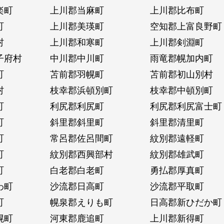
楽町
上川郡当麻町
上川郡比布町
町
上川郡美瑛町
空知郡上富良野町
村
上川郡和寒町
上川郡剣淵町
子府村
中川郡中川町
雨竜郡幌加内町
町
苫前郡羽幌町
苫前郡初山別村
村
枝幸郡浜頓別町
枝幸郡中頓別町
町
利尻郡利尻町
利尻郡利尻富士町
町
斜里郡斜里町
斜里郡清里町
町
常呂郡佐呂間町
紋別郡遠軽町
町
紋別郡西興部村
紋別郡雄武町
町
白老郡白老町
勇払郡厚真町
わ町
沙流郡日高町
沙流郡平取町
町
幌泉郡えりも町
日高郡新ひだか町
幌町
河東郡鹿追町
上川郡新得町