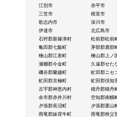
江別市
赤平市
三笠市
根室市
歌志内市
深川市
伊達市
北広島市
石狩郡新篠津村
松前郡松前
亀田郡七飯町
茅部郡鹿部
檜山郡江差町
檜山郡上ノ
瀬棚郡今金町
久遠郡せた
磯谷郡蘭越町
虻田郡ニセ
虻田郡京極町
虻田郡倶知
古宇郡神恵内村
積丹郡積丹
余市郡赤井川村
空知郡南幌
夕張郡長沼町
夕張郡栗山
雨竜郡妹背牛町
雨竜郡秩父