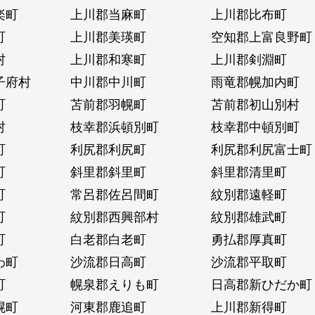
楽町
上川郡当麻町
上川郡比布町
町
上川郡美瑛町
空知郡上富良野町
村
上川郡和寒町
上川郡剣淵町
子府村
中川郡中川町
雨竜郡幌加内町
町
苫前郡羽幌町
苫前郡初山別村
村
枝幸郡浜頓別町
枝幸郡中頓別町
町
利尻郡利尻町
利尻郡利尻富士町
町
斜里郡斜里町
斜里郡清里町
町
常呂郡佐呂間町
紋別郡遠軽町
町
紋別郡西興部村
紋別郡雄武町
町
白老郡白老町
勇払郡厚真町
わ町
沙流郡日高町
沙流郡平取町
町
幌泉郡えりも町
日高郡新ひだか町
幌町
河東郡鹿追町
上川郡新得町