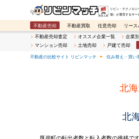
リビン・テクノロジ
場）が運営するサー
不動産売却
不動産買取
任意売却
リース
メタ住宅展示場
ベスト不動産カンパニー
オン
不動産売却査定
オススメ企業一覧
企業
マンション売却
土地売却
戸建て売却
不動産の比較サイト リビンマッチ
住み替え・買い
北海
北
厚岸町の転出者数と転入者数の推移です。2