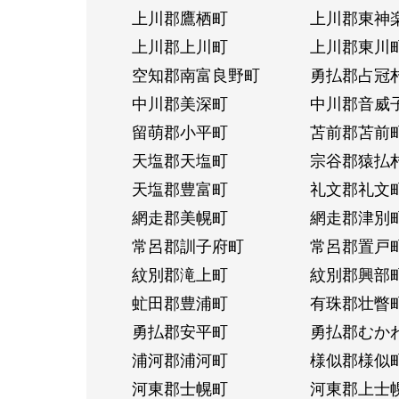
上川郡鷹栖町
上川郡東神
上川郡上川町
上川郡東川
空知郡南富良野町
勇払郡占冠
中川郡美深町
中川郡音威
留萌郡小平町
苫前郡苫前
天塩郡天塩町
宗谷郡猿払
天塩郡豊富町
礼文郡礼文
網走郡美幌町
網走郡津別
常呂郡訓子府町
常呂郡置戸
紋別郡滝上町
紋別郡興部
虻田郡豊浦町
有珠郡壮瞥
勇払郡安平町
勇払郡むか
浦河郡浦河町
様似郡様似
河東郡士幌町
河東郡上士