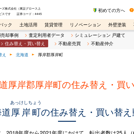
ーズ株式会社（東証グロース上
初めての方へ
ビスです 証券コード：4445
バック
土地活用
賃貸管理
リノベーション
外壁塗装
ライン講座
リビンマガジンBiz
不動産売却ご相談デスク
別売却事例
査定利用者データ
シミュレーション 戸建て
住み替え・買い替え
不動産売買
不動産仲介
替え
北海道
厚岸郡厚岸町
道厚岸郡厚岸町の住み替え・買
あっけしちょう
海道
厚岸町
の住み替え・買い替え
018年度から2021年度にかけて、転出者数は25人（6.