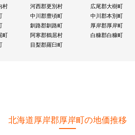
内村
河西郡更別村
広尾郡大樹町
町
中川郡豊頃町
中川郡本別町
町
釧路郡釧路町
厚岸郡厚岸町
屈町
阿寒郡鶴居村
白糠郡白糠町
町
目梨郡羅臼町
北海道厚岸郡厚岸町の地価推移