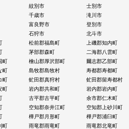
紋別市
士別市
千歳市
滝川市
富良野市
登別市
石狩市
北斗市
町
松前郡福島町
上磯郡知内町
町
茅部郡森町
二海郡八雲町
国町
檜山郡厚沢部町
爾志郡乙部町
な町
島牧郡島牧村
寿都郡寿都町
コ町
虻田郡真狩村
虻田郡留寿都村
安町
岩内郡共和町
岩内郡岩内町
町
古平郡古平町
余市郡仁木町
町
空知郡奈井江町
空知郡上砂川町
町
樺戸郡月形町
樺戸郡浦臼町
別町
雨竜郡雨竜町
雨竜郡北竜町