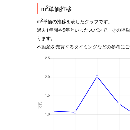
2
m
単価推移
2
m
単価の推移を表したグラフです。
過去1年間や5年といったスパンで、その坪
ります。
不動産を売買するタイミングなどの参考にご