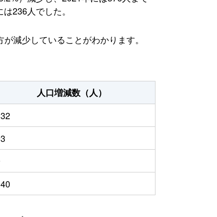
には236人でした。
方が減少していることがわかります。
人口増減数（人）
132
93
9
140