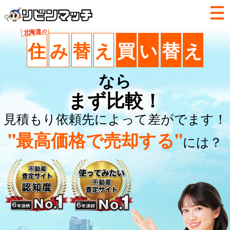
北海道
の
住
み
替
え
買
い
替
え
なら
まず比較！
見積もり依頼先によって差がでます！
"最高価格で売却する"
には？