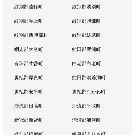
紋別郡遠軽町
紋別郡湧別町
紋別郡滝上町
紋別郡興部町
紋別郡西興部村
紋別郡雄武町
網走郡大空町
虻田郡豊浦町
有珠郡壮瞥町
白老郡白老町
勇払郡厚真町
虻田郡洞爺湖町
勇払郡安平町
勇払郡むかわ町
沙流郡日高町
沙流郡平取町
新冠郡新冠町
浦河郡浦河町
様似郡様似町
幌泉郡えりも町