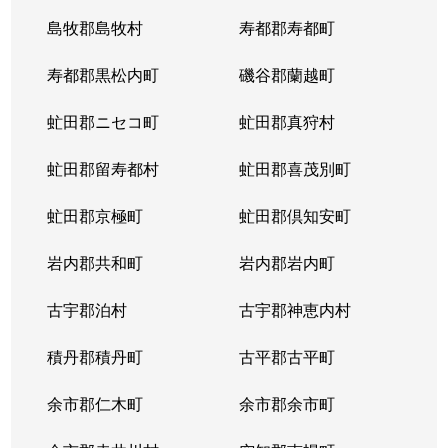
島牧郡島牧村
寿都郡寿都町
寿都郡黒松内町
磯谷郡蘭越町
虻田郡ニセコ町
虻田郡真狩村
虻田郡留寿都村
虻田郡喜茂別町
虻田郡京極町
虻田郡倶知安町
岩内郡共和町
岩内郡岩内町
古宇郡泊村
古宇郡神恵内村
積丹郡積丹町
古平郡古平町
余市郡仁木町
余市郡余市町