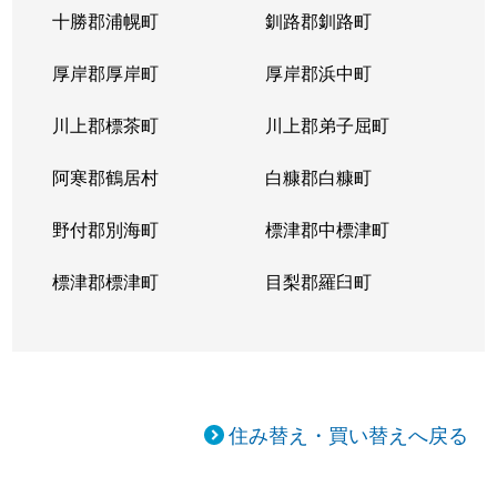
十勝郡浦幌町
釧路郡釧路町
厚岸郡厚岸町
厚岸郡浜中町
川上郡標茶町
川上郡弟子屈町
阿寒郡鶴居村
白糠郡白糠町
野付郡別海町
標津郡中標津町
標津郡標津町
目梨郡羅臼町
住み替え・買い替えへ戻る