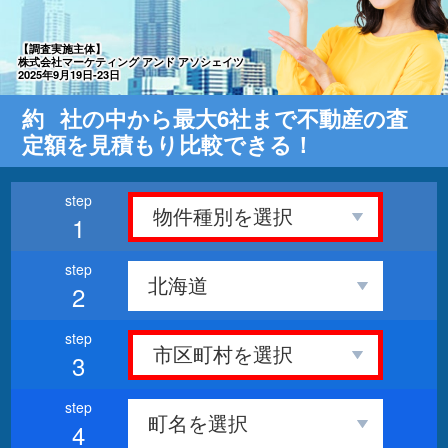
【調査実施主体】
株式会社マーケティング アンド アソシェイツ
2025年9月19日-23日
約
社の中から最大6社まで不動産の査
定額を見積もり比較できる！
1
2
3
4