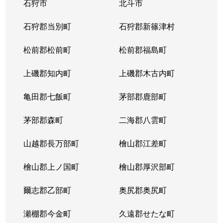
石狩市
北斗市
石狩郡当別町
石狩郡新篠津村
松前郡松前町
松前郡福島町
上磯郡知内町
上磯郡木古内町
亀田郡七飯町
茅部郡鹿部町
茅部郡森町
二海郡八雲町
山越郡長万部町
檜山郡江差町
檜山郡上ノ国町
檜山郡厚沢部町
爾志郡乙部町
奥尻郡奥尻町
瀬棚郡今金町
久遠郡せたな町