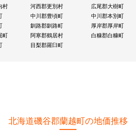
内村
河西郡更別村
広尾郡大樹町
町
中川郡豊頃町
中川郡本別町
町
釧路郡釧路町
厚岸郡厚岸町
屈町
阿寒郡鶴居村
白糠郡白糠町
町
目梨郡羅臼町
北海道磯谷郡蘭越町の地価推移