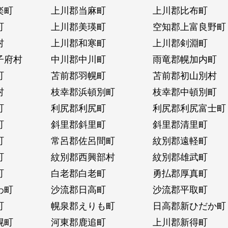
楽町
上川郡当麻町
上川郡比布町
町
上川郡美瑛町
空知郡上富良野町
村
上川郡和寒町
上川郡剣淵町
子府村
中川郡中川町
雨竜郡幌加内町
町
苫前郡羽幌町
苫前郡初山別村
村
枝幸郡浜頓別町
枝幸郡中頓別町
町
利尻郡利尻町
利尻郡利尻富士町
町
斜里郡斜里町
斜里郡清里町
町
常呂郡佐呂間町
紋別郡遠軽町
町
紋別郡西興部村
紋別郡雄武町
町
白老郡白老町
勇払郡厚真町
わ町
沙流郡日高町
沙流郡平取町
町
幌泉郡えりも町
日高郡新ひだか町
幌町
河東郡鹿追町
上川郡新得町