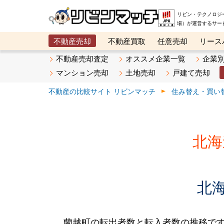
リビン・テクノロジ
場）が運営するサー
不動産売却
不動産買取
任意売却
リース
メタ住宅展示場
ベスト不動産カンパニー
オン
不動産売却査定
オススメ企業一覧
企業
マンション売却
土地売却
戸建て売却
不動産の比較サイト リビンマッチ
住み替え・買い
北海
北
蘭越町の転出者数と転入者数の推移です。2