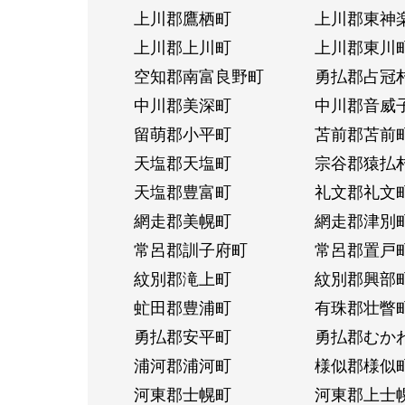
上川郡鷹栖町
上川郡東神
上川郡上川町
上川郡東川
空知郡南富良野町
勇払郡占冠
中川郡美深町
中川郡音威
留萌郡小平町
苫前郡苫前
天塩郡天塩町
宗谷郡猿払
天塩郡豊富町
礼文郡礼文
網走郡美幌町
網走郡津別
常呂郡訓子府町
常呂郡置戸
紋別郡滝上町
紋別郡興部
虻田郡豊浦町
有珠郡壮瞥
勇払郡安平町
勇払郡むか
浦河郡浦河町
様似郡様似
河東郡士幌町
河東郡上士