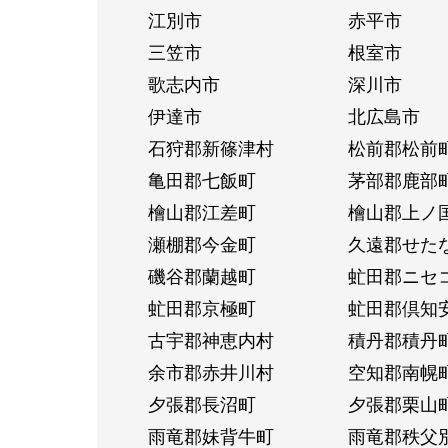
江別市
赤平市
三笠市
根室市
歌志内市
深川市
伊達市
北広島市
石狩郡新篠津村
松前郡松前
亀田郡七飯町
茅部郡鹿部
檜山郡江差町
檜山郡上ノ
瀬棚郡今金町
久遠郡せた
磯谷郡蘭越町
虻田郡ニセ
虻田郡京極町
虻田郡倶知
古宇郡神恵内村
積丹郡積丹
余市郡赤井川村
空知郡南幌
夕張郡長沼町
夕張郡栗山
雨竜郡妹背牛町
雨竜郡秩父