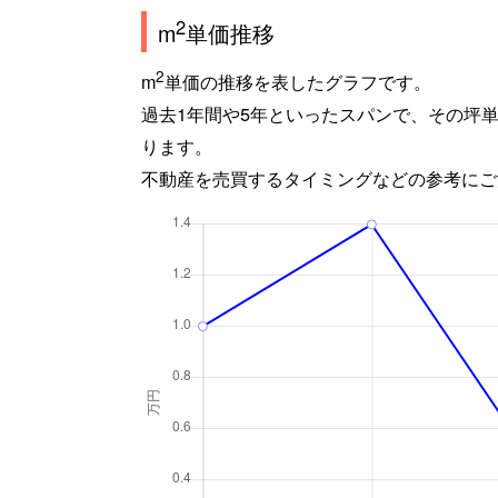
2
m
単価推移
2
m
単価の推移を表したグラフです。
過去1年間や5年といったスパンで、その坪
ります。
不動産を売買するタイミングなどの参考にご