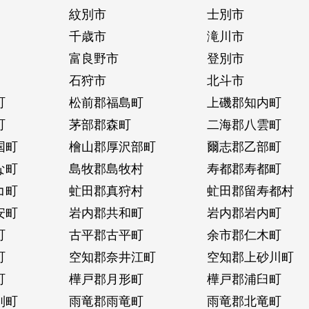
紋別市
士別市
千歳市
滝川市
富良野市
登別市
石狩市
北斗市
町
松前郡福島町
上磯郡知内町
町
茅部郡森町
二海郡八雲町
国町
檜山郡厚沢部町
爾志郡乙部町
な町
島牧郡島牧村
寿都郡寿都町
コ町
虻田郡真狩村
虻田郡留寿都村
安町
岩内郡共和町
岩内郡岩内町
町
古平郡古平町
余市郡仁木町
町
空知郡奈井江町
空知郡上砂川町
町
樺戸郡月形町
樺戸郡浦臼町
別町
雨竜郡雨竜町
雨竜郡北竜町