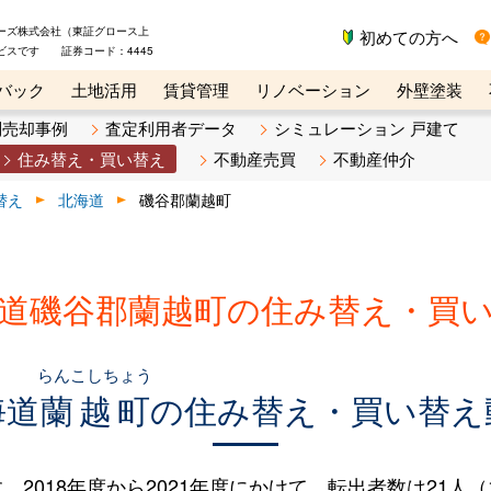
ーズ株式会社（東証グロース上
初めての方へ
ビスです 証券コード：4445
バック
土地活用
賃貸管理
リノベーション
外壁塗装
ライン講座
リビンマガジンBiz
不動産売却ご相談デスク
別売却事例
査定利用者データ
シミュレーション 戸建て
住み替え・買い替え
不動産売買
不動産仲介
替え
北海道
磯谷郡蘭越町
道磯谷郡蘭越町の住み替え・買
らんこしちょう
海道
蘭越町
の住み替え・買い替え
018年度から2021年度にかけて、転出者数は21人（10