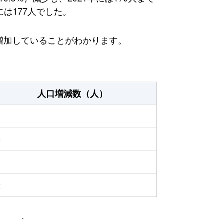
には177人でした。
増加していることがわかります。
人口増減数（人）
9
2