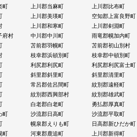
楽町
上川郡当麻町
上川郡比布町
町
上川郡美瑛町
空知郡上富良野町
村
上川郡和寒町
上川郡剣淵町
子府村
中川郡中川町
雨竜郡幌加内町
町
苫前郡羽幌町
苫前郡初山別村
村
枝幸郡浜頓別町
枝幸郡中頓別町
町
利尻郡利尻町
利尻郡利尻富士町
町
斜里郡斜里町
斜里郡清里町
町
常呂郡佐呂間町
紋別郡遠軽町
町
紋別郡西興部村
紋別郡雄武町
町
白老郡白老町
勇払郡厚真町
わ町
沙流郡日高町
沙流郡平取町
町
幌泉郡えりも町
日高郡新ひだか町
幌町
河東郡鹿追町
上川郡新得町