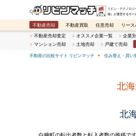
リビン・テクノロジ
場）が運営するサー
不動産売却
不動産買取
任意売却
リース
メタ住宅展示場
ベスト不動産カンパニー
オン
不動産売却査定
オススメ企業一覧
企業
マンション売却
土地売却
戸建て売却
不動産の比較サイト リビンマッチ
住み替え・買い
北海
北
白糠町の転出者数と転入者数の推移です。2