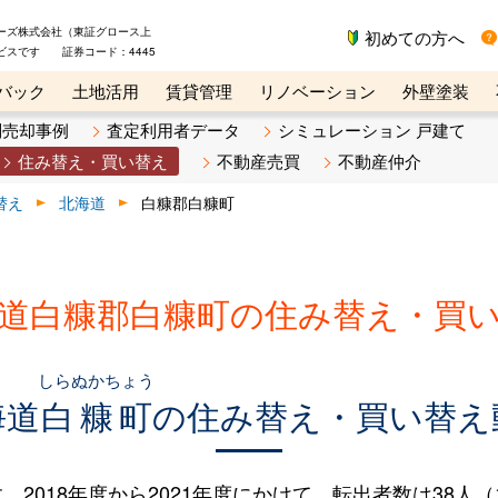
ーズ株式会社（東証グロース上
初めての方へ
ビスです 証券コード：4445
バック
土地活用
賃貸管理
リノベーション
外壁塗装
ライン講座
リビンマガジンBiz
不動産売却ご相談デスク
別売却事例
査定利用者データ
シミュレーション 戸建て
住み替え・買い替え
不動産売買
不動産仲介
替え
北海道
白糠郡白糠町
道白糠郡白糠町の住み替え・買
しらぬかちょう
海道
白糠町
の住み替え・買い替え
018年度から2021年度にかけて、転出者数は38人（13