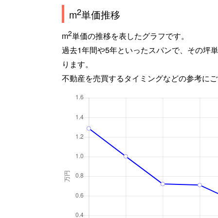
2
m
単価推移
2
m
単価の推移を表したグラフです。
過去1年間や5年といったスパンで、その坪
ります。
不動産を売買するタイミングなどの参考にご