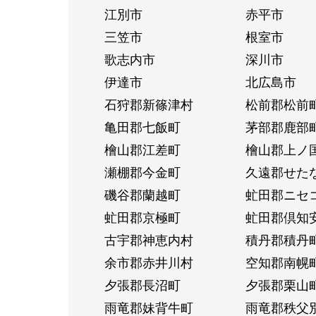
江別市
赤平市
三笠市
根室市
歌志内市
深川市
伊達市
北広島市
石狩郡新篠津村
松前郡松前
亀田郡七飯町
茅部郡鹿部
檜山郡江差町
檜山郡上ノ
瀬棚郡今金町
久遠郡せた
磯谷郡蘭越町
虻田郡ニセ
虻田郡京極町
虻田郡倶知
古宇郡神恵内村
積丹郡積丹
余市郡赤井川村
空知郡南幌
夕張郡長沼町
夕張郡栗山
雨竜郡妹背牛町
雨竜郡秩父