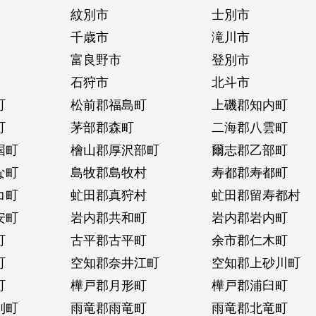
紋別市
士別市
千歳市
滝川市
富良野市
登別市
石狩市
北斗市
町
松前郡福島町
上磯郡知内町
町
茅部郡森町
二海郡八雲町
国町
檜山郡厚沢部町
爾志郡乙部町
な町
島牧郡島牧村
寿都郡寿都町
コ町
虻田郡真狩村
虻田郡留寿都村
安町
岩内郡共和町
岩内郡岩内町
町
古平郡古平町
余市郡仁木町
町
空知郡奈井江町
空知郡上砂川町
町
樺戸郡月形町
樺戸郡浦臼町
別町
雨竜郡雨竜町
雨竜郡北竜町