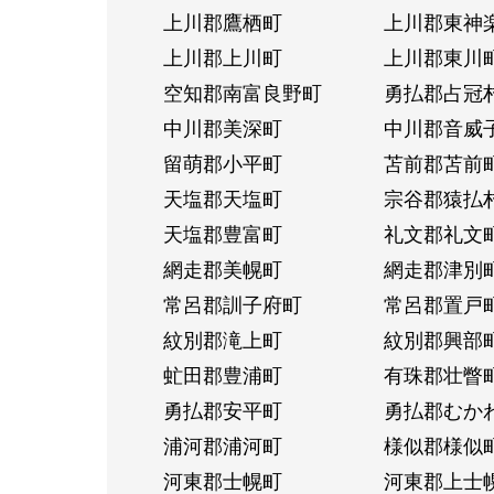
上川郡鷹栖町
上川郡東神
上川郡上川町
上川郡東川
空知郡南富良野町
勇払郡占冠
中川郡美深町
中川郡音威
留萌郡小平町
苫前郡苫前
天塩郡天塩町
宗谷郡猿払
天塩郡豊富町
礼文郡礼文
網走郡美幌町
網走郡津別
常呂郡訓子府町
常呂郡置戸
紋別郡滝上町
紋別郡興部
虻田郡豊浦町
有珠郡壮瞥
勇払郡安平町
勇払郡むか
浦河郡浦河町
様似郡様似
河東郡士幌町
河東郡上士