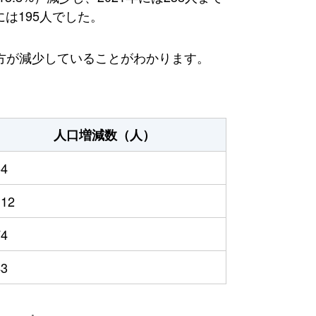
には195人でした。
方が減少していることがわかります。
人口増減数（人）
54
112
74
43