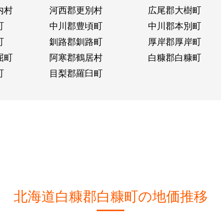
内村
河西郡更別村
広尾郡大樹町
町
中川郡豊頃町
中川郡本別町
町
釧路郡釧路町
厚岸郡厚岸町
屈町
阿寒郡鶴居村
白糠郡白糠町
町
目梨郡羅臼町
北海道白糠郡白糠町の地価推移