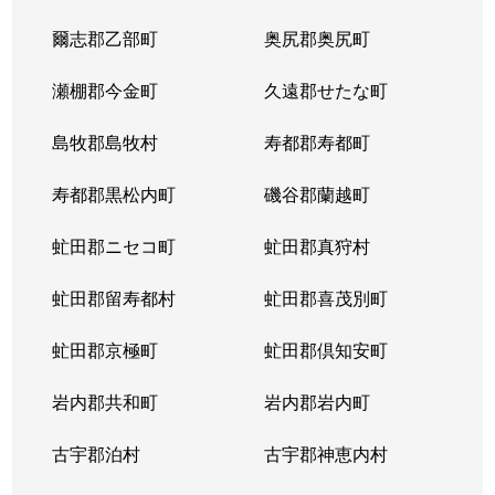
爾志郡乙部町
奥尻郡奥尻町
瀬棚郡今金町
久遠郡せたな町
島牧郡島牧村
寿都郡寿都町
寿都郡黒松内町
磯谷郡蘭越町
虻田郡ニセコ町
虻田郡真狩村
虻田郡留寿都村
虻田郡喜茂別町
虻田郡京極町
虻田郡倶知安町
岩内郡共和町
岩内郡岩内町
古宇郡泊村
古宇郡神恵内村