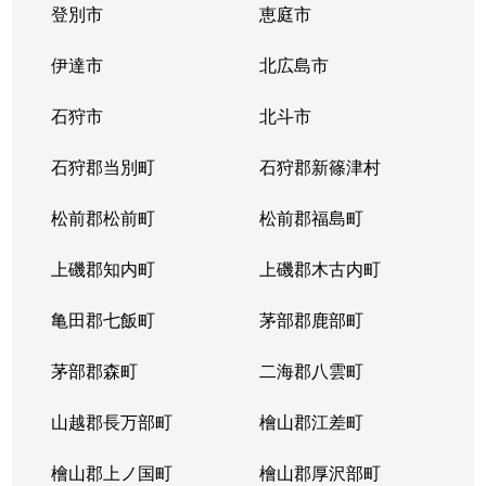
登別市
恵庭市
伊達市
北広島市
石狩市
北斗市
石狩郡当別町
石狩郡新篠津村
松前郡松前町
松前郡福島町
上磯郡知内町
上磯郡木古内町
亀田郡七飯町
茅部郡鹿部町
茅部郡森町
二海郡八雲町
山越郡長万部町
檜山郡江差町
檜山郡上ノ国町
檜山郡厚沢部町