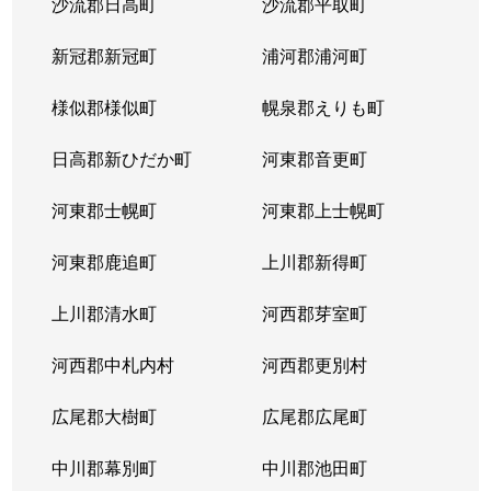
沙流郡日高町
沙流郡平取町
新冠郡新冠町
浦河郡浦河町
様似郡様似町
幌泉郡えりも町
日高郡新ひだか町
河東郡音更町
河東郡士幌町
河東郡上士幌町
河東郡鹿追町
上川郡新得町
上川郡清水町
河西郡芽室町
河西郡中札内村
河西郡更別村
広尾郡大樹町
広尾郡広尾町
中川郡幕別町
中川郡池田町