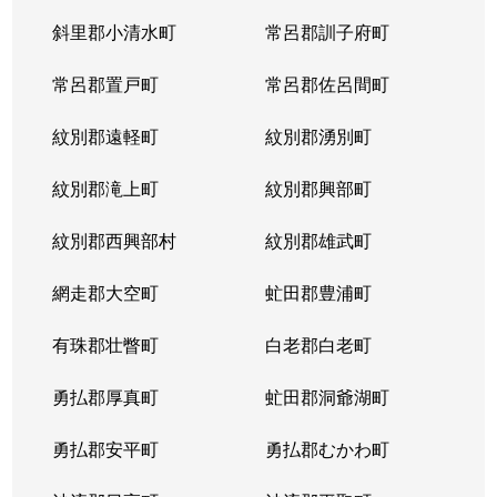
斜里郡小清水町
常呂郡訓子府町
常呂郡置戸町
常呂郡佐呂間町
紋別郡遠軽町
紋別郡湧別町
紋別郡滝上町
紋別郡興部町
紋別郡西興部村
紋別郡雄武町
網走郡大空町
虻田郡豊浦町
有珠郡壮瞥町
白老郡白老町
勇払郡厚真町
虻田郡洞爺湖町
勇払郡安平町
勇払郡むかわ町