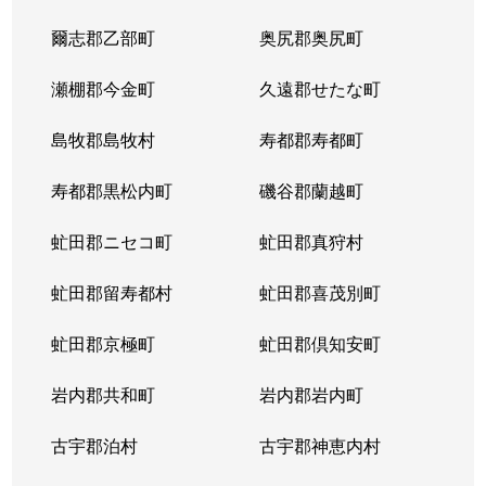
爾志郡乙部町
奥尻郡奥尻町
瀬棚郡今金町
久遠郡せたな町
島牧郡島牧村
寿都郡寿都町
寿都郡黒松内町
磯谷郡蘭越町
虻田郡ニセコ町
虻田郡真狩村
虻田郡留寿都村
虻田郡喜茂別町
虻田郡京極町
虻田郡倶知安町
岩内郡共和町
岩内郡岩内町
古宇郡泊村
古宇郡神恵内村