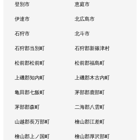
登別市
恵庭市
伊達市
北広島市
石狩市
北斗市
石狩郡当別町
石狩郡新篠津村
松前郡松前町
松前郡福島町
上磯郡知内町
上磯郡木古内町
亀田郡七飯町
茅部郡鹿部町
茅部郡森町
二海郡八雲町
山越郡長万部町
檜山郡江差町
檜山郡上ノ国町
檜山郡厚沢部町