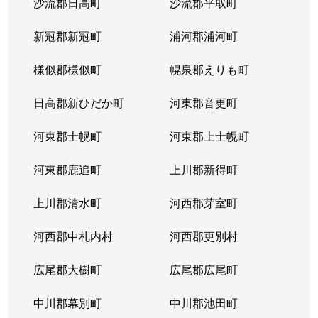
沙流郡日高町
沙流郡平取町
新冠郡新冠町
浦河郡浦河町
様似郡様似町
幌泉郡えりも町
日高郡新ひだか町
河東郡音更町
河東郡士幌町
河東郡上士幌町
河東郡鹿追町
上川郡新得町
上川郡清水町
河西郡芽室町
河西郡中札内村
河西郡更別村
広尾郡大樹町
広尾郡広尾町
中川郡幕別町
中川郡池田町