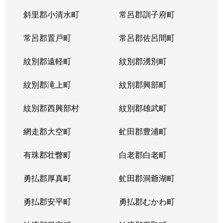
斜里郡小清水町
常呂郡訓子府町
常呂郡置戸町
常呂郡佐呂間町
紋別郡遠軽町
紋別郡湧別町
紋別郡滝上町
紋別郡興部町
紋別郡西興部村
紋別郡雄武町
網走郡大空町
虻田郡豊浦町
有珠郡壮瞥町
白老郡白老町
勇払郡厚真町
虻田郡洞爺湖町
勇払郡安平町
勇払郡むかわ町