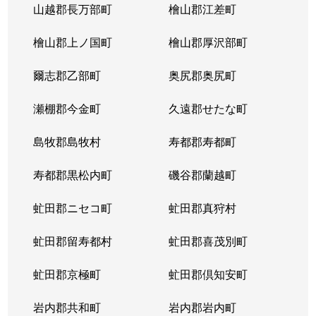
山越郡長万部町
檜山郡江差町
檜山郡上ノ国町
檜山郡厚沢部町
爾志郡乙部町
奥尻郡奥尻町
瀬棚郡今金町
久遠郡せたな町
島牧郡島牧村
寿都郡寿都町
寿都郡黒松内町
磯谷郡蘭越町
虻田郡ニセコ町
虻田郡真狩村
虻田郡留寿都村
虻田郡喜茂別町
虻田郡京極町
虻田郡倶知安町
岩内郡共和町
岩内郡岩内町