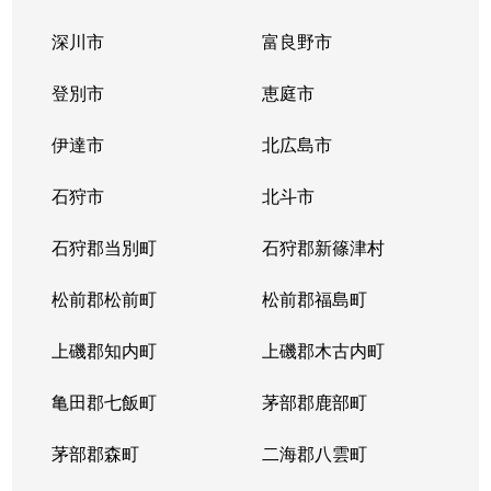
深川市
富良野市
登別市
恵庭市
伊達市
北広島市
石狩市
北斗市
石狩郡当別町
石狩郡新篠津村
松前郡松前町
松前郡福島町
上磯郡知内町
上磯郡木古内町
亀田郡七飯町
茅部郡鹿部町
茅部郡森町
二海郡八雲町