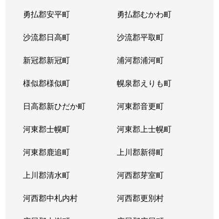
勇払郡安平町
勇払郡むかわ町
沙流郡日高町
沙流郡平取町
新冠郡新冠町
浦河郡浦河町
様似郡様似町
幌泉郡えりも町
日高郡新ひだか町
河東郡音更町
河東郡士幌町
河東郡上士幌町
河東郡鹿追町
上川郡新得町
上川郡清水町
河西郡芽室町
河西郡中札内村
河西郡更別村