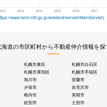
ttps://www.land.mlit.go.jp/webland/servlet/MainServlet
）
北海道の市区町村から不動産仲介情報を探
札幌市東区
札幌市白石区
札幌市厚別区
札幌市手稲区
旭川市
室蘭市
夕張市
岩見沢市
稚内市
美唄市
紋別市
士別市