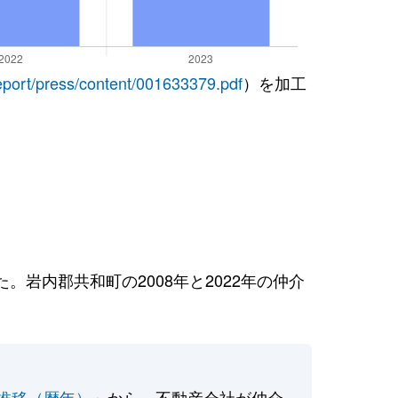
report/press/content/001633379.pdf
）を加工
岩内郡共和町の2008年と2022年の仲介
推移（暦年）
」から、不動産会社が仲介