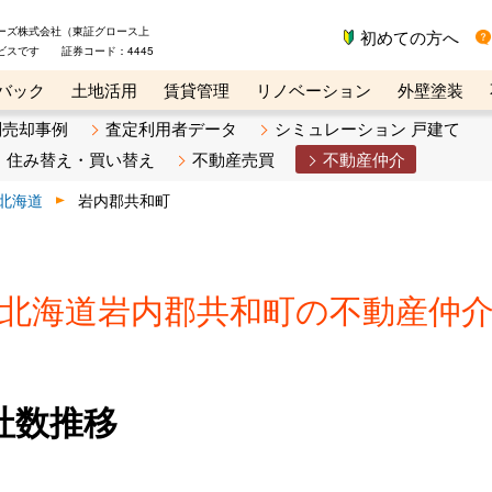
ーズ株式会社（東証グロース上
初めての方へ
ビスです 証券コード：4445
バック
土地活用
賃貸管理
リノベーション
外壁塗装
ライン講座
リビンマガジンBiz
不動産売却ご相談デスク
別売却事例
査定利用者データ
シミュレーション 戸建て
住み替え・買い替え
不動産売買
不動産仲介
北海道
岩内郡共和町
北海道岩内郡共和町の不動産仲
社数推移