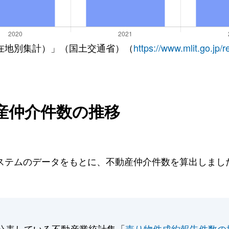
在地別集計）」（国土交通省）（
https://www.mlit.go.jp/
産仲介件数の推移
テムのデータをもとに、不動産仲介件数を算出しました。
。
公表している不動産業統計集「
売り物件成約報告件数の