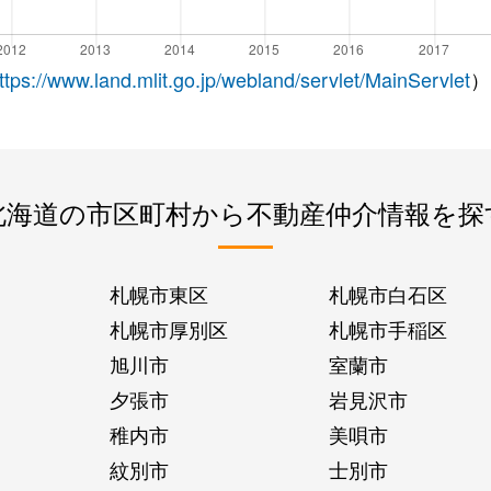
ttps://www.land.mlit.go.jp/webland/servlet/MainServlet
）
北海道の市区町村から不動産仲介情報を探
札幌市東区
札幌市白石区
札幌市厚別区
札幌市手稲区
旭川市
室蘭市
夕張市
岩見沢市
稚内市
美唄市
紋別市
士別市