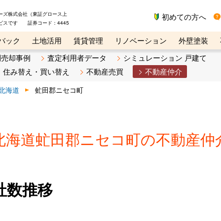
ーズ株式会社（東証グロース上
初めての方へ
ビスです 証券コード：4445
バック
土地活用
賃貸管理
リノベーション
外壁塗装
ライン講座
リビンマガジンBiz
不動産売却ご相談デスク
別売却事例
査定利用者データ
シミュレーション 戸建て
住み替え・買い替え
不動産売買
不動産仲介
北海道
虻田郡ニセコ町
北海道虻田郡ニセコ町の不動産仲
社数推移