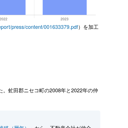
report/press/content/001633379.pdf
）を加工
虻田郡ニセコ町の2008年と2022年の仲
推移（暦年）
」から、不動産会社が仲介