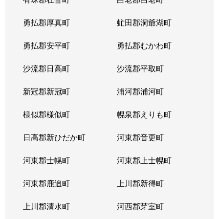
勇払郡厚真町
虻田郡洞爺湖町
勇払郡安平町
勇払郡むかわ町
沙流郡日高町
沙流郡平取町
新冠郡新冠町
浦河郡浦河町
様似郡様似町
幌泉郡えりも町
日高郡新ひだか町
河東郡音更町
河東郡士幌町
河東郡上士幌町
河東郡鹿追町
上川郡新得町
上川郡清水町
河西郡芽室町