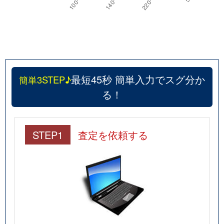
最短45秒 簡単入力でスグ分か
簡単3STEP♪
る！
STEP1
査定を依頼する