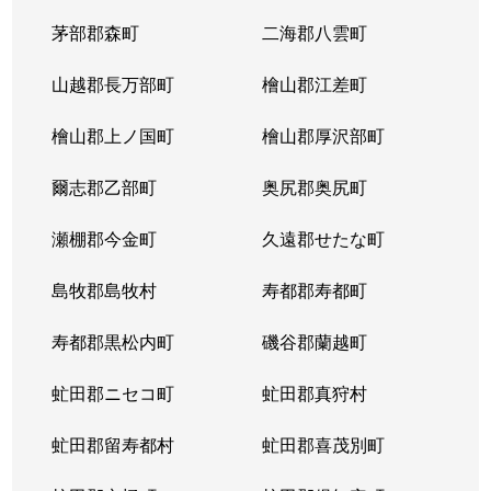
茅部郡森町
二海郡八雲町
山越郡長万部町
檜山郡江差町
檜山郡上ノ国町
檜山郡厚沢部町
爾志郡乙部町
奥尻郡奥尻町
瀬棚郡今金町
久遠郡せたな町
島牧郡島牧村
寿都郡寿都町
寿都郡黒松内町
磯谷郡蘭越町
虻田郡ニセコ町
虻田郡真狩村
虻田郡留寿都村
虻田郡喜茂別町