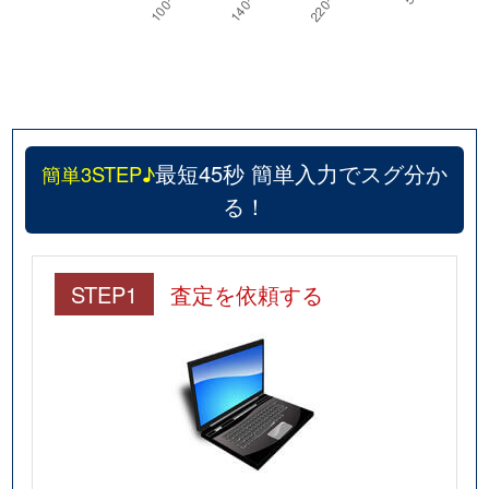
最短45秒 簡単入力でスグ分か
簡単3STEP♪
る！
STEP1
査定を依頼する