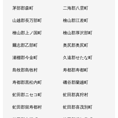
茅部郡森町
二海郡八雲町
山越郡長万部町
檜山郡江差町
檜山郡上ノ国町
檜山郡厚沢部町
爾志郡乙部町
奥尻郡奥尻町
瀬棚郡今金町
久遠郡せたな町
島牧郡島牧村
寿都郡寿都町
寿都郡黒松内町
磯谷郡蘭越町
虻田郡ニセコ町
虻田郡真狩村
虻田郡留寿都村
虻田郡喜茂別町