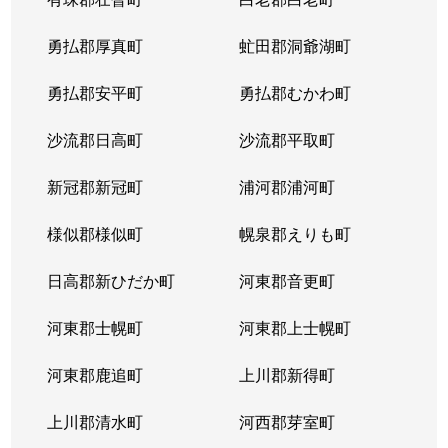
勇払郡厚真町
虻田郡洞爺湖町
勇払郡安平町
勇払郡むかわ町
沙流郡日高町
沙流郡平取町
新冠郡新冠町
浦河郡浦河町
様似郡様似町
幌泉郡えりも町
日高郡新ひだか町
河東郡音更町
河東郡士幌町
河東郡上士幌町
河東郡鹿追町
上川郡新得町
上川郡清水町
河西郡芽室町