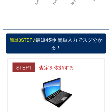
最短45秒 簡単入力でスグ分か
簡単3STEP♪
る！
STEP1
査定を依頼する