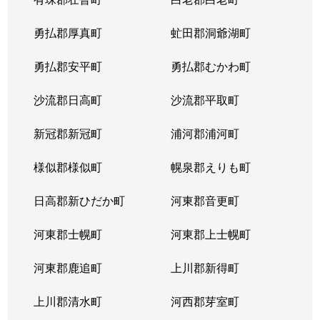
勇払郡厚真町
虻田郡洞爺湖町
勇払郡安平町
勇払郡むかわ町
沙流郡日高町
沙流郡平取町
新冠郡新冠町
浦河郡浦河町
様似郡様似町
幌泉郡えりも町
日高郡新ひだか町
河東郡音更町
河東郡士幌町
河東郡上士幌町
河東郡鹿追町
上川郡新得町
上川郡清水町
河西郡芽室町