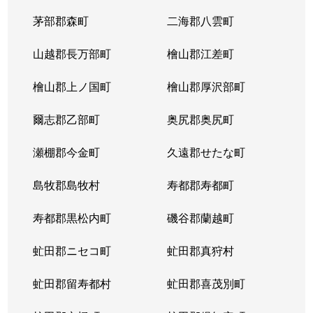
茅部郡森町
二海郡八雲町
山越郡長万部町
檜山郡江差町
檜山郡上ノ国町
檜山郡厚沢部町
爾志郡乙部町
奥尻郡奥尻町
瀬棚郡今金町
久遠郡せたな町
島牧郡島牧村
寿都郡寿都町
寿都郡黒松内町
磯谷郡蘭越町
虻田郡ニセコ町
虻田郡真狩村
虻田郡留寿都村
虻田郡喜茂別町