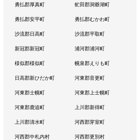
勇払郡厚真町
虻田郡洞爺湖町
勇払郡安平町
勇払郡むかわ町
沙流郡日高町
沙流郡平取町
新冠郡新冠町
浦河郡浦河町
様似郡様似町
幌泉郡えりも町
日高郡新ひだか町
河東郡音更町
河東郡士幌町
河東郡上士幌町
河東郡鹿追町
上川郡新得町
上川郡清水町
河西郡芽室町
河西郡中札内村
河西郡更別村