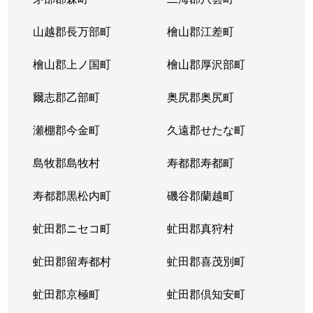
山越郡長万部町
檜山郡江差町
檜山郡上ノ国町
檜山郡厚沢部町
爾志郡乙部町
奥尻郡奥尻町
瀬棚郡今金町
久遠郡せたな町
島牧郡島牧村
寿都郡寿都町
寿都郡黒松内町
磯谷郡蘭越町
虻田郡ニセコ町
虻田郡真狩村
虻田郡留寿都村
虻田郡喜茂別町
虻田郡京極町
虻田郡倶知安町