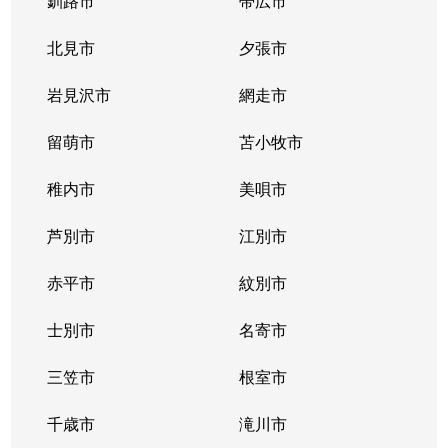
釧路市
帯広市
北見市
夕張市
岩見沢市
網走市
留萌市
苫小牧市
稚内市
美唄市
芦別市
江別市
赤平市
紋別市
士別市
名寄市
三笠市
根室市
千歳市
滝川市