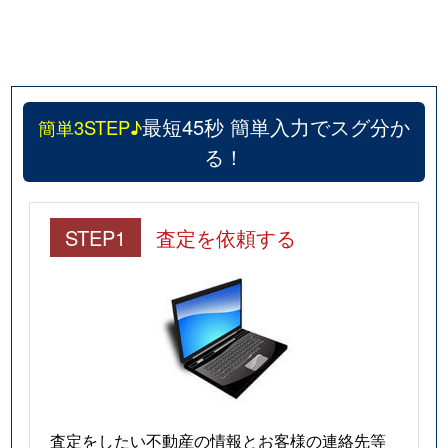
最短45秒 簡単入力でスグ分か
簡単3STEP♪
る！
STEP1
査定を依頼する
査定をしたい不動産の情報とお客様の連絡先等