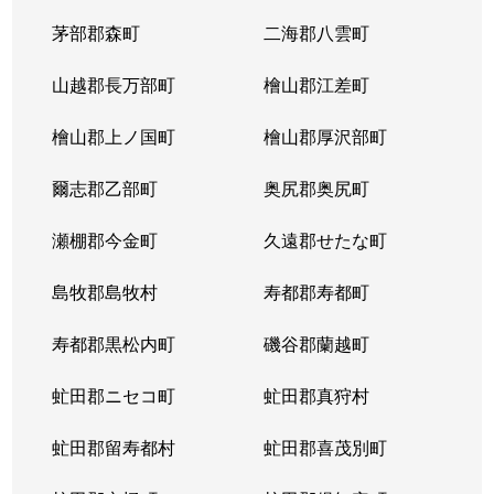
茅部郡森町
二海郡八雲町
山越郡長万部町
檜山郡江差町
檜山郡上ノ国町
檜山郡厚沢部町
爾志郡乙部町
奥尻郡奥尻町
瀬棚郡今金町
久遠郡せたな町
島牧郡島牧村
寿都郡寿都町
寿都郡黒松内町
磯谷郡蘭越町
虻田郡ニセコ町
虻田郡真狩村
虻田郡留寿都村
虻田郡喜茂別町