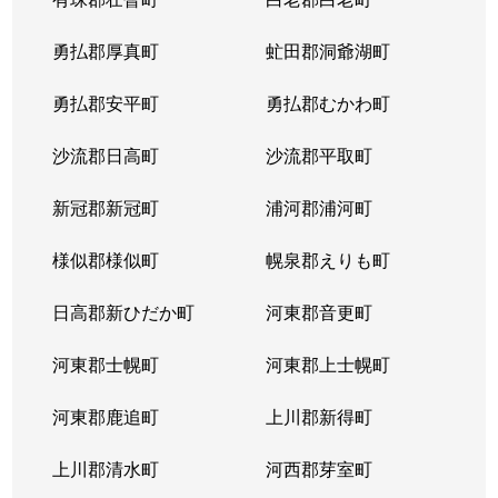
勇払郡厚真町
虻田郡洞爺湖町
勇払郡安平町
勇払郡むかわ町
沙流郡日高町
沙流郡平取町
新冠郡新冠町
浦河郡浦河町
様似郡様似町
幌泉郡えりも町
日高郡新ひだか町
河東郡音更町
河東郡士幌町
河東郡上士幌町
河東郡鹿追町
上川郡新得町
上川郡清水町
河西郡芽室町