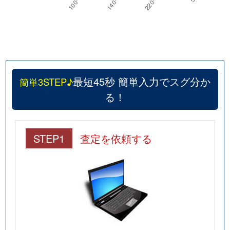
最短45秒 簡単入力でスグ分か
簡単3STEP♪
る！
STEP1
査定を依頼する