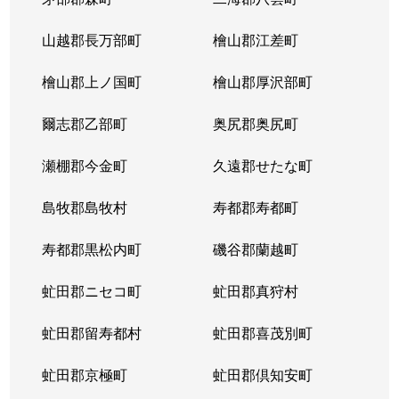
山越郡長万部町
檜山郡江差町
檜山郡上ノ国町
檜山郡厚沢部町
爾志郡乙部町
奥尻郡奥尻町
瀬棚郡今金町
久遠郡せたな町
島牧郡島牧村
寿都郡寿都町
寿都郡黒松内町
磯谷郡蘭越町
虻田郡ニセコ町
虻田郡真狩村
虻田郡留寿都村
虻田郡喜茂別町
虻田郡京極町
虻田郡倶知安町