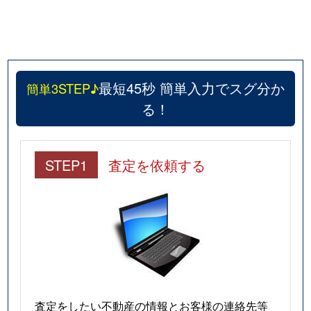
最短45秒 簡単入力でスグ分か
簡単3STEP♪
る！
STEP1
査定を依頼する
査定をしたい不動産の情報とお客様の連絡先等