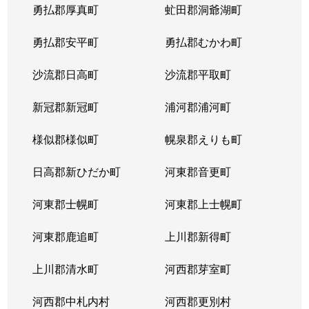
勇払郡厚真町
虻田郡洞爺湖町
勇払郡安平町
勇払郡むかわ町
沙流郡日高町
沙流郡平取町
新冠郡新冠町
浦河郡浦河町
様似郡様似町
幌泉郡えりも町
日高郡新ひだか町
河東郡音更町
河東郡士幌町
河東郡上士幌町
河東郡鹿追町
上川郡新得町
上川郡清水町
河西郡芽室町
河西郡中札内村
河西郡更別村