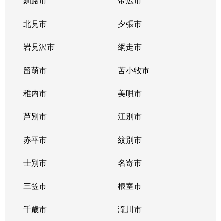
釧路市
帯広市
北見市
夕張市
岩見沢市
網走市
留萌市
苫小牧市
稚内市
美唄市
芦別市
江別市
赤平市
紋別市
士別市
名寄市
三笠市
根室市
千歳市
滝川市