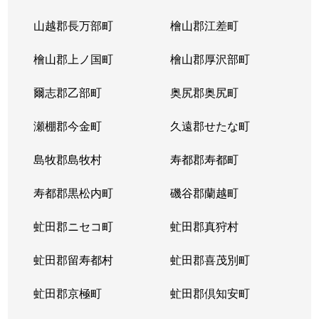
山越郡長万部町
檜山郡江差町
檜山郡上ノ国町
檜山郡厚沢部町
爾志郡乙部町
奥尻郡奥尻町
瀬棚郡今金町
久遠郡せたな町
島牧郡島牧村
寿都郡寿都町
寿都郡黒松内町
磯谷郡蘭越町
虻田郡ニセコ町
虻田郡真狩村
虻田郡留寿都村
虻田郡喜茂別町
虻田郡京極町
虻田郡倶知安町