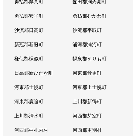
勇払郡厚真町
虻田郡洞爺湖町
勇払郡安平町
勇払郡むかわ町
沙流郡日高町
沙流郡平取町
新冠郡新冠町
浦河郡浦河町
様似郡様似町
幌泉郡えりも町
日高郡新ひだか町
河東郡音更町
河東郡士幌町
河東郡上士幌町
河東郡鹿追町
上川郡新得町
上川郡清水町
河西郡芽室町
河西郡中札内村
河西郡更別村