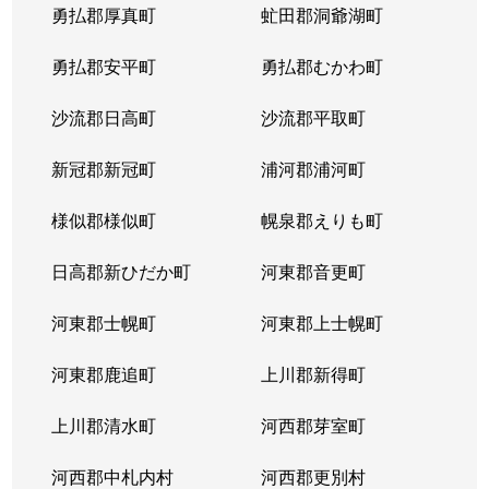
勇払郡厚真町
虻田郡洞爺湖町
勇払郡安平町
勇払郡むかわ町
沙流郡日高町
沙流郡平取町
新冠郡新冠町
浦河郡浦河町
様似郡様似町
幌泉郡えりも町
日高郡新ひだか町
河東郡音更町
河東郡士幌町
河東郡上士幌町
河東郡鹿追町
上川郡新得町
上川郡清水町
河西郡芽室町
河西郡中札内村
河西郡更別村