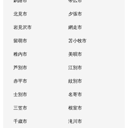
釧路市
帯広市
北見市
夕張市
岩見沢市
網走市
留萌市
苫小牧市
稚内市
美唄市
芦別市
江別市
赤平市
紋別市
士別市
名寄市
三笠市
根室市
千歳市
滝川市