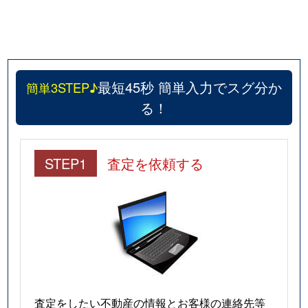
最短45秒 簡単入力でスグ分か
簡単3STEP♪
る！
STEP1
査定を依頼する
査定をしたい不動産の情報とお客様の連絡先等