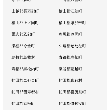
山越郡長万部町
檜山郡江差町
檜山郡上ノ国町
檜山郡厚沢部町
爾志郡乙部町
奥尻郡奥尻町
瀬棚郡今金町
久遠郡せたな町
島牧郡島牧村
寿都郡寿都町
寿都郡黒松内町
磯谷郡蘭越町
虻田郡ニセコ町
虻田郡真狩村
虻田郡留寿都村
虻田郡喜茂別町
虻田郡京極町
虻田郡倶知安町