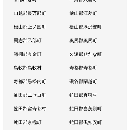
山越郡長万部町
檜山郡江差町
檜山郡上ノ国町
檜山郡厚沢部町
爾志郡乙部町
奥尻郡奥尻町
瀬棚郡今金町
久遠郡せたな町
島牧郡島牧村
寿都郡寿都町
寿都郡黒松内町
磯谷郡蘭越町
虻田郡ニセコ町
虻田郡真狩村
虻田郡留寿都村
虻田郡喜茂別町
虻田郡京極町
虻田郡倶知安町