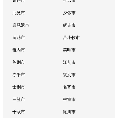
釧路市
帯広市
北見市
夕張市
岩見沢市
網走市
留萌市
苫小牧市
稚内市
美唄市
芦別市
江別市
赤平市
紋別市
士別市
名寄市
三笠市
根室市
千歳市
滝川市