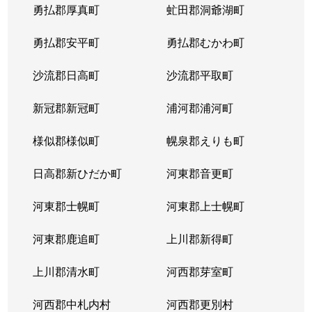
勇払郡厚真町
虻田郡洞爺湖町
勇払郡安平町
勇払郡むかわ町
沙流郡日高町
沙流郡平取町
新冠郡新冠町
浦河郡浦河町
様似郡様似町
幌泉郡えりも町
日高郡新ひだか町
河東郡音更町
河東郡士幌町
河東郡上士幌町
河東郡鹿追町
上川郡新得町
上川郡清水町
河西郡芽室町
河西郡中札内村
河西郡更別村