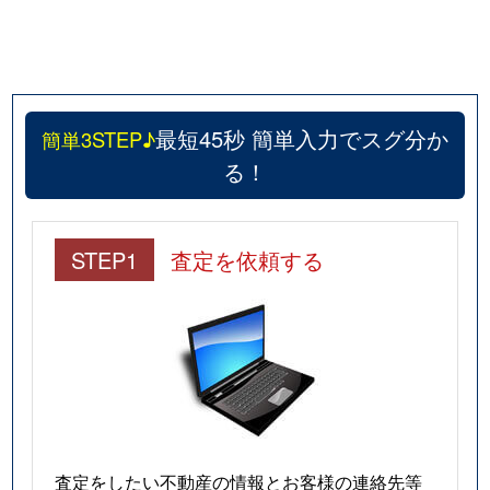
最短45秒 簡単入力でスグ分か
簡単3STEP♪
る！
STEP1
査定を依頼する
査定をしたい不動産の情報とお客様の連絡先等