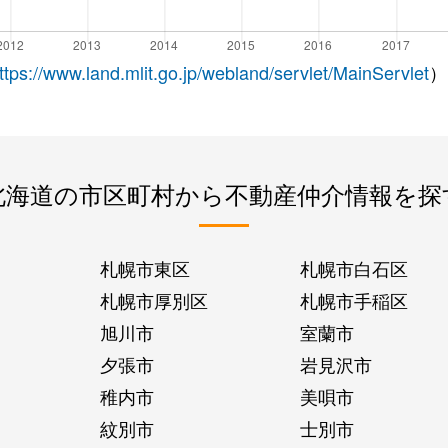
ttps://www.land.mlit.go.jp/webland/servlet/MainServlet
）
北海道の市区町村から不動産仲介情報を探
札幌市東区
札幌市白石区
札幌市厚別区
札幌市手稲区
旭川市
室蘭市
夕張市
岩見沢市
稚内市
美唄市
紋別市
士別市