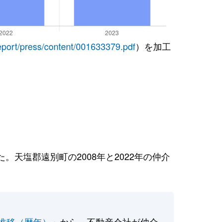
report/press/content/001633379.pdf
）を加工
天塩郡遠別町の2008年と2022年の仲介
推移（暦年）
」から、不動産会社が仲介