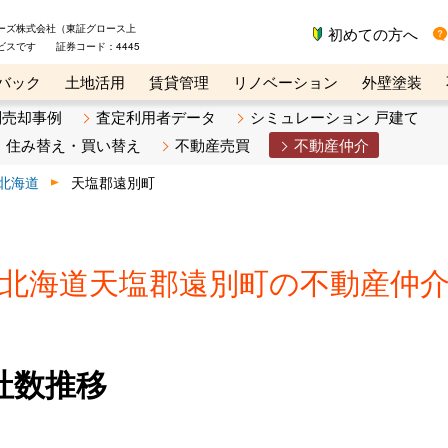
ーズ株式会社（東証グロース上
初めての方へ
ビスです 証券コード：4445
バック
土地活用
賃貸管理
リノベーション
外壁塗装
ライン講座
リビンマガジンBiz
不動産売却ご相談デスク
別売却事例
査定利用者データ
シミュレーション 戸建て
住み替え・買い替え
不動産売買
不動産仲介
北海道
天塩郡遠別町
北海道天塩郡遠別町の不動産仲
社数推移